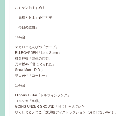
おもケンおすすめ！
「黒猫と兵士」蒼井万里
「今日の選曲」
14時台
マカロニえんぴつ「ホープ」
ELLEGARDEN「Lone Some」
椎名林檎「野生の同盟」
乃木坂46「君に叱られた」
Snow Man「D.D.」
奥田民生「コーヒー」
15時台
Flippers Guitar「ドルフィンソング」
ヨルシカ「冬眠」
GOING UNDER GROUND「同じ月を見ていた」
やくしまるえつこ「放課後ディストラクション（おまじないVer.）