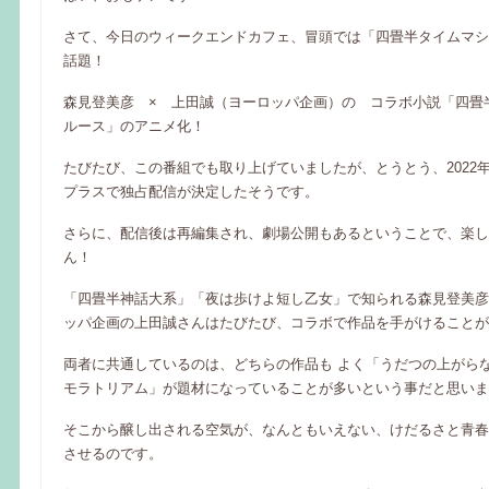
さて、今日のウィークエンドカフェ、冒頭では「四畳半タイムマシ
話題！
森見登美彦 × 上田誠（ヨーロッパ企画）の コラボ小説「四畳
ルース」のアニメ化！
たびたび、この番組でも取り上げていましたが、とうとう、2022
プラスで独占配信が決定したそうです。
さらに、配信後は再編集され、劇場公開もあるということで、楽し
ん！
「四畳半神話大系」「夜は歩けよ短し乙女」で知られる森見登美彦
ッパ企画の上田誠さんはたびたび、コラボで作品を手がけることが
両者に共通しているのは、どちらの作品も よく「うだつの上がら
モラトリアム」が題材になっていることが多いという事だと思いま
そこから醸し出される空気が、なんともいえない、けだるさと青春
させるのです。