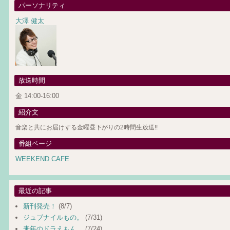
パーソナリティ
大澤 健太
放送時間
金 14:00-16:00
紹介文
音楽と共にお届けする金曜昼下がりの2時間生放送!!
番組ページ
WEEKEND CAFE
最近の記事
新刊発売！
(8/7)
ジュブナイルもの。
(7/31)
来年のドラえもん。
(7/24)