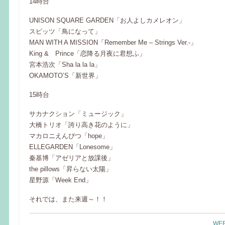
14時台
UNISON SQUARE GARDEN「お人よしカメレオン」
スピッツ「鳥になって」
MAN WITH A MISSION「Remember Me – Strings Ver.-」
King & Prince「恋降る月夜に君想ふ」
宮本浩次「Sha la la la」
OKAMOTO’S「新世界」
15時台
サカナクション「ミュージック」
大橋トリオ「誇り高き花のように」
マカロニえんぴつ「hope」
ELLEGARDEN「Lonesome」
秦基博「アゼリアと放課後」
the pillows「昇らない太陽」
星野源「Week End」
それでは、また来週～！！
WEE