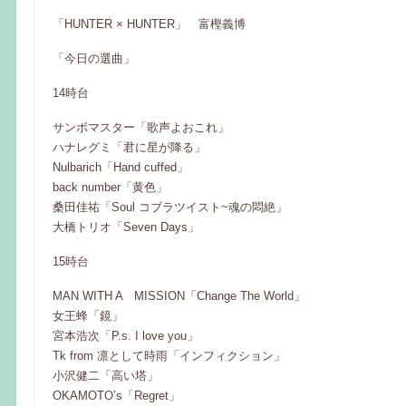
「HUNTER × HUNTER」 富樫義博
「今日の選曲」
14時台
サンボマスター「歌声よおこれ」
ハナレグミ「君に星が降る」
Nulbarich「Hand cuffed」
back number「黄色」
桑田佳祐「Soul コブラツイスト~魂の悶絶」
大橋トリオ「Seven Days」
15時台
MAN WITH A MISSION「Change The World」
女王蜂「鏡」
宮本浩次「P.s. I love you」
Tk from 凛として時雨「インフィクション」
小沢健二「高い塔」
OKAMOTO’s「Regret」