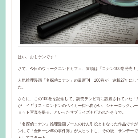
はい、おもケンです！
さて、今日のウィークエンドカフェ、冒頭は「コナン100巻発売！
人気推理漫画「名探偵コナン」の最新刊 100巻が 連載27年に
た。
さらに、この100巻を記念して、読売テレビ前に設置されていた「
が イギリス・ロンドンのベイカー街へ向かい、シャーロックホー
ョット写真を撮る、といったサプライズも行われたそうで。
「名探偵コナン」推理漫画ブームのけん引役ともなった作品ですが
ンにて「金田一少年の事件簿」が大ヒットし、その後、サンデーで
としてスタート。