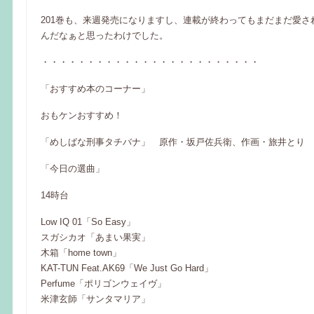
201巻も、来週発売になりますし、連載が終わってもまだまだ愛さ
んだなぁと思ったわけでした。
・・・・・・・・・・・・・・・・・・・・・・・・
「おすすめ本のコーナー」
おもケンおすすめ！
「めしばな刑事タチバナ」 原作・坂戸佐兵衛、作画・旅井とり
「今日の選曲」
14時台
Low IQ 01「So Easy」
スガシカオ「あまい果実」
木箱「home town」
KAT-TUN Feat.AK69「We Just Go Hard」
Perfume「ポリゴンウェイヴ」
米津玄師「サンタマリア」