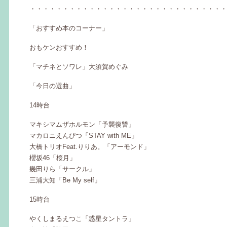
・・・・・・・・・・・・・・・・・・・・・・・・・・・・・・
「おすすめ本のコーナー」
おもケンおすすめ！
「マチネとソワレ」大須賀めぐみ
「今日の選曲」
14時台
マキシマムザホルモン「予襲復讐」
マカロニえんぴつ「STAY with ME」
大橋トリオFeat.りりあ。「アーモンド」
櫻坂46「桜月」
幾田りら「サークル」
三浦大知「Be My self」
15時台
やくしまるえつこ「惑星タントラ」