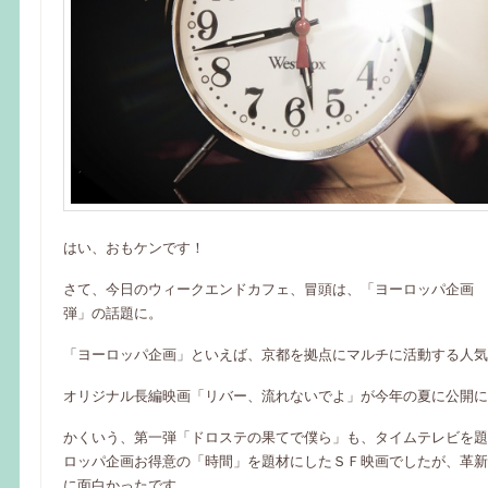
はい、おもケンです！
さて、今日のウィークエンドカフェ、冒頭は、「ヨーロッパ企画 
弾」の話題に。
「ヨーロッパ企画」といえば、京都を拠点にマルチに活動する人気
オリジナル長編映画「リバー、流れないでよ」が今年の夏に公開に
かくいう、第一弾「ドロステの果てで僕ら」も、タイムテレビを題
ロッパ企画お得意の「時間」を題材にしたＳＦ映画でしたが、革新
に面白かったです。