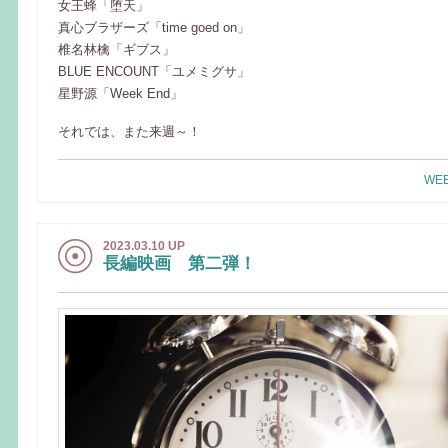
女王蜂「堕天」
真心ブラザーズ「time goed on」
椎名林檎「ギブス」
BLUE ENCOUNT「ユメミグサ」
星野源「Week End」
それでは、また来週～！
WEE
2023.03.10 UP
長編映画 第二弾！