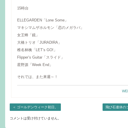
15時台
ELLEGARDEN「Lone Some」
マキシマムザホルモン「恋のメガラバ」
女王蜂「鏡」
大橋トリオ「JURADIRA」
椎名林檎「LET’s GO!」
Flipper’s Guitar「スライド」
星野源「Week End」
それでは、また来週～！
WE
＜
ゴールデンウィーク初日。
飛び石連休の
コメントは受け付けていません。