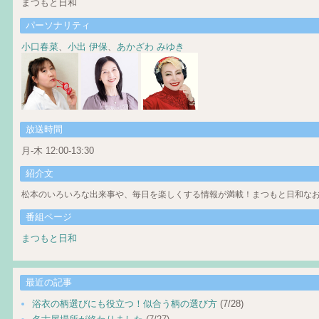
まつもと日和
パーソナリティ
小口春菜
、
小出 伊保
、
あかざわ みゆき
放送時間
月-木 12:00-13:30
紹介文
松本のいろいろな出来事や、毎日を楽しくする情報が満載！まつもと日和なお
番組ページ
まつもと日和
最近の記事
浴衣の柄選びにも役立つ！似合う柄の選び方
(7/28)