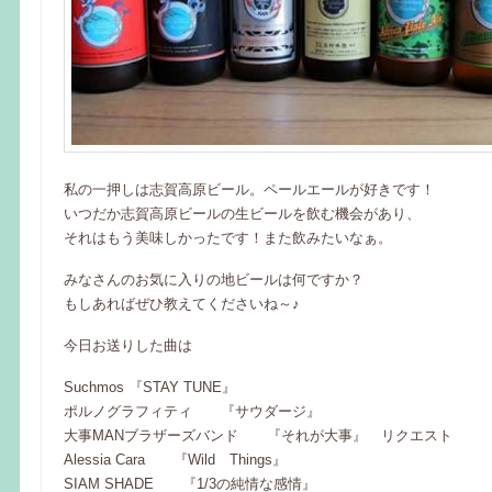
私の一押しは志賀高原ビール。ペールエールが好きです！
いつだか志賀高原ビールの生ビールを飲む機会があり、
それはもう美味しかったです！また飲みたいなぁ。
みなさんのお気に入りの地ビールは何ですか？
もしあればぜひ教えてくださいね～♪
今日お送りした曲は
Suchmos 『STAY TUNE』
ポルノグラフィティ 『サウダージ』
大事MANブラザーズバンド 『それが大事』 リクエスト
Alessia Cara 『Wild Things』
SIAM SHADE 『1/3の純情な感情』