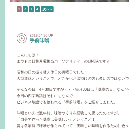
1
2
3
4
次へ »
2018.04.30 UP
手前味噌
こんにちは！
まつもと日和月曜担当パーソナリティーのLINDAです☆
昭和の日の振り替え休日の月曜日でした！
大型連休ということで、どこかへお出掛けの方も多いのではないで
そんな今日、4月30日ですが・・・毎月30日は『味噌の日』なん
今日の四字熟語はそれにちなんで
ビジネス敬語でも使われる『手前味噌』をご紹介しました。
味噌といえば数年前、味噌づくりを経験して思ったのですが、
「自分で作った味噌は美味しい」ということ！
昔は各家庭で味噌が作られていて、美味しい味噌を作るために色々