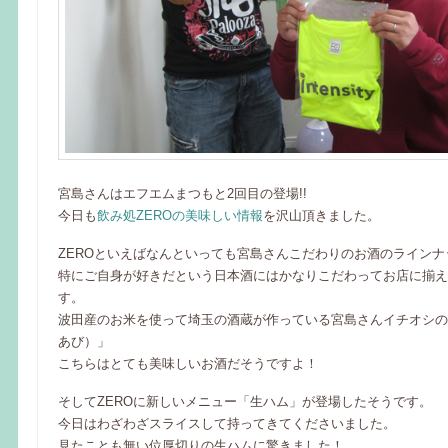
宮島さんはエフエムまつもと2回目の登場!!
今日も
飲み処ZEROの美味しい情報
を沢山頂きました。
ZEROといえばなんといっても宮島さんこだわりのお酒のラインナ
特にご自身が好きだという日本酒にはかなりこだわってお店に揃え
す。
波田産のお米を使って埼玉の酒蔵が作っている宮島さんイチオシの
あび）」
こちらはとても美味しいお酒だそうですよ！
そしてZEROに新しいメニュー「生ハム」が登場したそうです。
今日はわざわざスライスして持ってきてくださいました。
見たことも無い位厚切りの生ハムに驚きました！