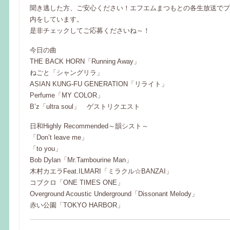
聞き逃した方、ご安心ください！エフエムまつもとの各生放送でプ
内をしています。
是非チェックしてご応募くださいね～！
今日の曲
THE BACK HORN「Running Away」
ねごと「シャングリラ」
ASIAN KUNG-FU GENERATION「リライト」
Perfume「MY COLOR」
B’z「ultra soul」 ゲストリクエスト
日和Highly Recommended～韻シスト～
「Don’t leave me」
「to you」
Bob Dylan「Mr.Tambourine Man」
木村カエラFeat.ILMARI「ミラクル☆BANZAI」
コブクロ「ONE TIMES ONE」
Overground Acoustic Underground「Dissonant Melody」
赤い公園「TOKYO HARBOR」