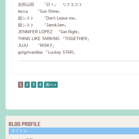
吉田山田 『日々』 リクエスト
lecca 『Sun Shine』
韻シスト 『Don’t Leave me』
韻シスト 『Jam&Jam』
JENNIFER LOPEZ 『Get Right』
THING LIKE TARKING 『TOGETHER』
JUJU 『RISKY』
go!go!vanillas 『Luckey STAR』
1
2
3
4
次へ »
タイトル