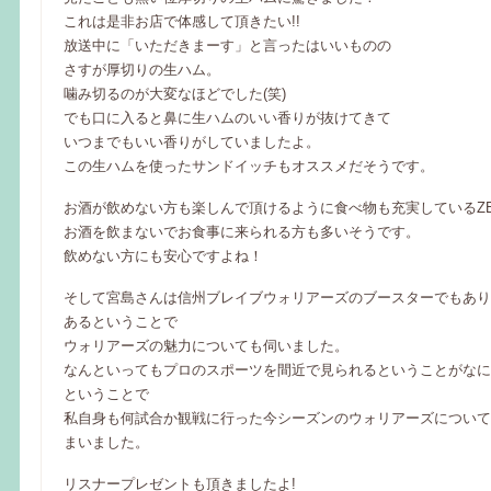
これは是非お店で体感して頂きたい!!
放送中に「いただきまーす」と言ったはいいものの
さすが厚切りの生ハム。
噛み切るのが大変なほどでした(笑)
でも口に入ると鼻に生ハムのいい香りが抜けてきて
いつまでもいい香りがしていましたよ。
この生ハムを使ったサンドイッチもオススメだそうです。
お酒が飲めない方も楽しんで頂けるように食べ物も充実しているZE
お酒を飲まないでお食事に来られる方も多いそうです。
飲めない方にも安心ですよね！
そして宮島さんは信州ブレイブウォリアーズのブースターでもあり
あるということで
ウォリアーズの魅力についても伺いました。
なんといってもプロのスポーツを間近で見られるということがなに
ということで
私自身も何試合か観戦に行った今シーズンのウォリアーズについて
まいました。
リスナープレゼントも頂きましたよ!