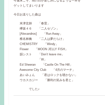
今週末こそ、雨の日が楽しみになるような一本を
ゲットしてまいります
今日お送りした曲は
米津玄師 「春雷」
欅坂４６ 「二人セゾン」
[Alexandros] 「Run Away」
椎名林檎 「二人は夢だらけ」
CHEMISTRY 「Windy」
Flower 「MOON JELLY FISH」
韻シスト 「Don’t leave me」
「W」
Ed Sheeran 「Castle On The Hill」
Awesome City Club 「4月のマーチ」
あいみょん 「君はロックを聴かない」
ウカスカジー 「勝利の笑みを君と」
でした♪