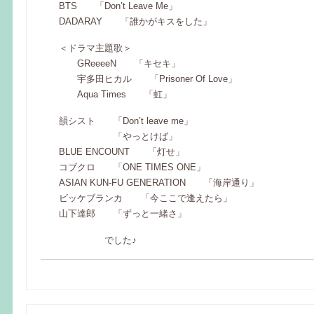
BTS 「Don’t Leave Me」
DADARAY 「誰かがキスをした」
＜ドラマ主題歌＞
GReeeeN 「キセキ」
宇多田ヒカル 「Prisoner Of Love」
Aqua Times 「虹」
韻シスト 「Don’t leave me」
「やっとけば」
BLUE ENCOUNT 「灯せ」
コブクロ 「ONE TIMES ONE」
ASIAN KUN-FU GENERATION 「海岸通り」
ビッケブランカ 「今ここで逢えたら」
山下達郎 「ずっと一緒さ」
でした♪