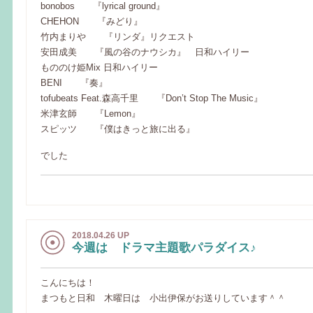
bonobos 『lyrical ground』
CHEHON 『みどり』
竹内まりや 『リンダ』リクエスト
安田成美 『風の谷のナウシカ』 日和ハイリー
もののけ姫Mix 日和ハイリー
BENI 『奏』
tofubeats Feat.森高千里 『Don’t Stop The Music』
米津玄師 『Lemon』
スピッツ 『僕はきっと旅に出る』
でした
2018.04.26 UP
今週は ドラマ主題歌パラダイス♪
こんにちは！
まつもと日和 木曜日は 小出伊保がお送りしています＾＾