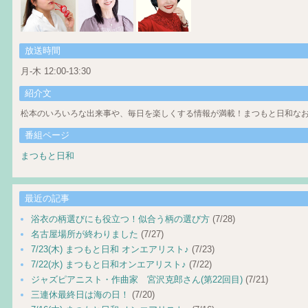
放送時間
月-木 12:00-13:30
紹介文
松本のいろいろな出来事や、毎日を楽しくする情報が満載！まつもと日和なお
番組ページ
まつもと日和
最近の記事
浴衣の柄選びにも役立つ！似合う柄の選び方
(7/28)
名古屋場所が終わりました
(7/27)
7/23(木) まつもと日和 オンエアリスト♪
(7/23)
7/22(水) まつもと日和オンエアリスト♪
(7/22)
ジャズピアニスト・作曲家 宮沢克郎さん(第22回目)
(7/21)
三連休最終日は海の日！
(7/20)