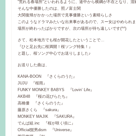
“荒れる春場所”といわれるように、途中から横綱が不在となり、混
そんな中優勝したのは、照ノ富士関
大関復帰がかかった場所で見事優勝という素晴らしさ
このようなドラマみたいな出来事があるので、スー女はやめられま
場所が終わったばかりですが、次の場所が待ち遠しいです(^^)
さて、松本地方でも桜が開花したということで…
『ひと足お先に桜満開！桜ソング特集！』
と題し、桜ソング中心でお送りしました♪
お送りした曲は、
KANA-BOON 『さくらのうた』
JUJU 『桜雨』
FUNKY MONKEY BABYS 『Lovin’ Life』
AKB48 『桜の花びらたち』
高橋優 『さくらのうた』
藤原さくら 『sakura』
MONKEY MAJIK 『SAKURA』
でんぱ組.inc 『桜が咲く頃に』
Official髭男dism 『Universe』