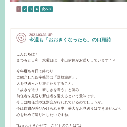
1
2
3
4
次へ »
2021.03.31 UP
今週も「おおきくなったら」の口頭詩
こんにちは！
まつもと日和 水曜日は 小出伊保がお送りしています＾＾
今年度も今日で終わり！
ご紹介した四字熟語は「送故迎新」。
人を見送ったり迎えたりすること。
「故きを送り 新しきを迎う」と読み、
前任者を見送り新任者を迎えるという意味です。
今日は離任式や送別会が行われているのでしょうか。
今は自粛が呼びかけられる中、盛大なお見送りはできませんが、
心を込めて送り出したいですね。
“ねぇねぇきかせて こどものことば”は