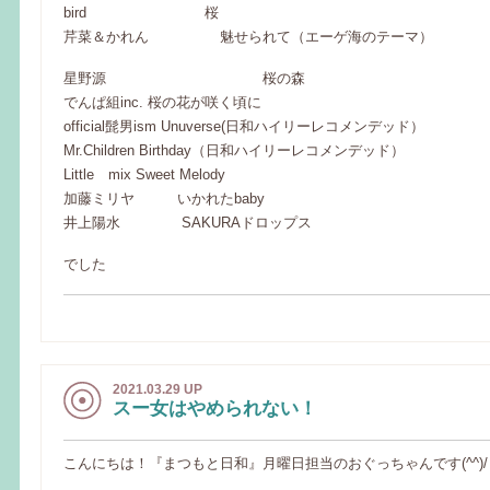
bird 桜
芹菜＆かれん 魅せられて（エーゲ海のテーマ）
星野源 桜の森
でんぱ組inc. 桜の花が咲く頃に
official髭男ism Unuverse(日和ハイリーレコメンデッド）
Mr.Children Birthday（日和ハイリーレコメンデッド）
Little mix Sweet Melody
加藤ミリヤ いかれたbaby
井上陽水 SAKURAドロップス
でした
2021.03.29 UP
スー女はやめられない！
こんにちは！『まつもと日和』月曜日担当のおぐっちゃんです(^^)/