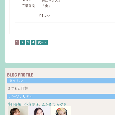
DISH// 「あたりまえ」
広瀬香美 「奏」
でした♪
1
2
3
4
次へ »
タイトル
まつもと日和
パーソナリティ
小口春菜
、
小出 伊保
、
あかざわ みゆき