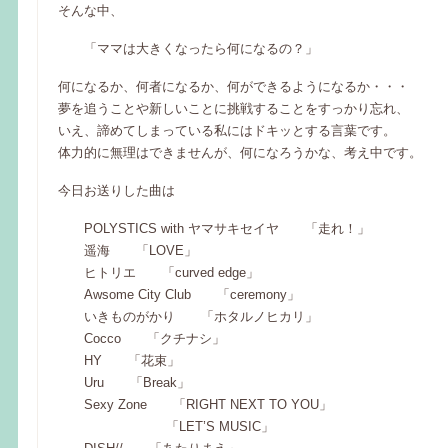
そんな中、
「ママは大きくなったら何になるの？」
何になるか、何者になるか、何ができるようになるか・・・
夢を追うことや新しいことに挑戦することをすっかり忘れ、
いえ、諦めてしまっている私にはドキッとする言葉です。
体力的に無理はできませんが、何になろうかな、考え中です。
今日お送りした曲は
POLYSTICS with ヤマサキセイヤ 「走れ！」
遥海 「LOVE」
ヒトリエ 「curved edge」
Awsome City Club 「ceremony」
いきものがかり 「ホタルノヒカリ」
Cocco 「クチナシ」
HY 「花束」
Uru 「Break」
Sexy Zone 「RIGHT NEXT TO YOU」
「LET’S MUSIC」