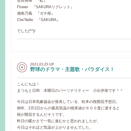
菅田将暉 『虹』
Flower 『SAKURAリグレット』
湘南乃風 『ガチ桜』
Che’Nelle 『SAKURA』
でした(^^)/
2021.03.25 UP
野球のドラマ・主題歌・パラダイス！
こんにちは！
まつもと日和 木曜日のパーソナリティー 小出伊保です＾＾
今日は日本気象協会が発表している、松本の桜開花予想日。
例年、2月1日からの最高気温の積算値が６００度に達すると
桜が開花するんだそうです。
昨日の暖かさで一気に進むかと思われましたが、
今日はそれほど気温が上がりませんでした。