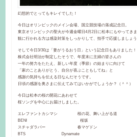
幻想的でとってもキレイでした！
今日はオリンピックのメイン会場、国立競技場の落成記念日。
東京オリンピックの聖火が今週金曜日4月2日に松本にもやってき
観に行かれる方は感染対策をしっかりして、拍手で応援しましょう
そして今日3/30は「妻がうるおう日」という記念日もありました！
株式会社明治が制定したそうで、年度末に主婦の皆さんの
一年の努力をたたえ、新しい年度（季節）の始まりに向けて
「家のことありがとう、自分が喜ぶこともしてね」と
感謝の気持ちを伝える日なんだそうです。
日頃の感謝を奥さまに伝えてみてはいかがでしょうか？（＾＾）
今日は松本の桜の開花にあわせて
桜ソングを中心にお届けしました。
エレファントカシマシ 桜の花、舞い上がる道
BENI 桜坂
スチャダラパー 春マゲドン
BTS Dynamate