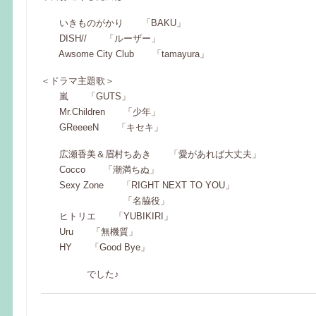
いきものがかり 「BAKU」
DISH// 「ルーザー」
Awsome City Club 「tamayura」
＜ドラマ主題歌＞
嵐 「GUTS」
Mr.Children 「少年」
GReeeeN 「キセキ」
広瀬香美＆眉村ちあき 「愛があれば大丈夫」
Cocco 「潮満ちぬ」
Sexy Zone 「RIGHT NEXT TO YOU」
「名脇役」
ヒトリエ 「YUBIKIRI」
Uru 「無機質」
HY 「Good Bye」
でした♪