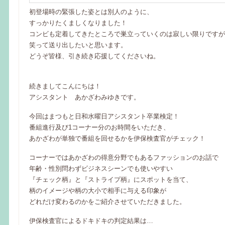
初登場時の緊張した姿とは別人のように、
すっかりたくましくなりました！
コンビも定着してきたところで巣立っていくのは寂しい限りですが
笑って送り出したいと思います。
どうぞ皆様、引き続き応援してくださいね。
続きましてこんにちは！
アシスタント あかざわみゆきです。
今回はまつもと日和水曜日アシスタント卒業検定！
番組進行及び1コーナー分のお時間をいただき、
あかざわが単独で番組を回せるかを伊保検査官がチェック！
コーナーではあかざわの得意分野でもあるファッションのお話で
年齢・性別問わずビジネスシーンでも使いやすい
『チェック柄』と『ストライプ柄』にスポットを当て、
柄のイメージや柄の大小で相手に与える印象が
どれだけ変わるのかをご紹介させていただきました。
伊保検査官によるドキドキの判定結果は…