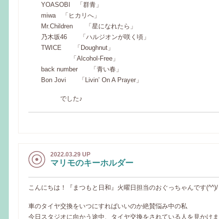
YOASOBI 「群青」
miwa 「ヒカリへ」
Mr.Children 「星になれたら」
乃木坂46 「ハルジオンが咲く頃」
TWICE 「Doughnut」
「Alcohol-Free」
back number 「青い春」
Bon Jovi 「Livin’ On A Prayer」
でした♪
2022.03.29 UP
マリモのキーホルダー
こんにちは！『まつもと日和』火曜日担当のおぐっちゃんです(^^)/
車のタイヤ交換をいつにすればいいのか絶賛悩み中の私
今日スタジオに向かう途中、タイヤ交換をされている人を見かけま