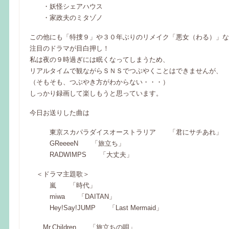
・妖怪シェアハウス
・家政夫のミタゾノ
この他にも「特捜９」や３０年ぶりのリメイク「悪女（わる）」な
注目のドラマが目白押し！
私は夜の９時過ぎには眠くなってしまうため、
リアルタイムで観ながらＳＮＳでつぶやくことはできませんが、
（そもそも、つぶやき方がわからない・・・）
しっかり録画して楽しもうと思っています。
今日お送りした曲は
東京スカパラダイスオーストラリア 「君にサチあれ」
GReeeeN 「旅立ち」
RADWIMPS 「大丈夫」
＜ドラマ主題歌＞
嵐 「時代」
miwa 「DAITAN」
Hey!Say!JUMP 「Last Mermaid」
Mr.Children 「旅立ちの唄」