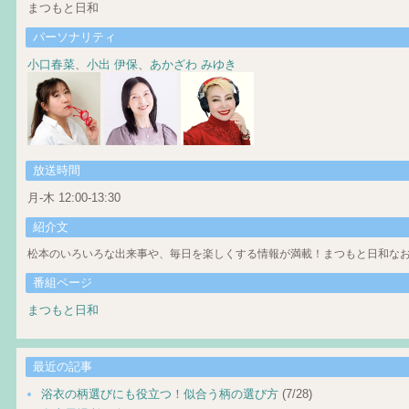
まつもと日和
パーソナリティ
小口春菜
、
小出 伊保
、
あかざわ みゆき
放送時間
月-木 12:00-13:30
紹介文
松本のいろいろな出来事や、毎日を楽しくする情報が満載！まつもと日和なお
番組ページ
まつもと日和
最近の記事
浴衣の柄選びにも役立つ！似合う柄の選び方
(7/28)