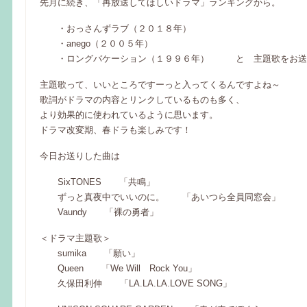
先月に続き、「再放送してほしいドラマ」ランキングから。
・おっさんずラブ（２０１８年）
・anego（２００５年）
・ロングバケーション（１９９６年） と 主題歌をお送
主題歌って、いいところですーっと入ってくるんですよね～
歌詞がドラマの内容とリンクしているものも多く、
より効果的に使われているように思います。
ドラマ改変期、春ドラも楽しみです！
今日お送りした曲は
SixTONES 「共鳴」
ずっと真夜中でいいのに。 「あいつら全員同窓会」
Vaundy 「裸の勇者」
＜ドラマ主題歌＞
sumika 「願い」
Queen 「We Will Rock You」
久保田利伸 「LA.LA.LA.LOVE SONG」