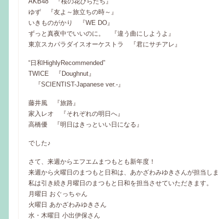
AKB48 『桜の花びらたち』
ゆず 『友よ～旅立ちの時～』
いきものがかり 『WE DO』
ずっと真夜中でいいのに。 『違う曲にしようよ』
東京スカパラダイスオーケストラ 『君にサチアレ』
“日和HighlyRecommended”
TWICE 『Doughnut』
『SCIENTIST-Japanese ver.-』
藤井風 『旅路』
家入レオ 『それぞれの明日へ』
高橋優 『明日はきっといい日になる』
でした♪
さて、来週からエフエムまつもとも新年度！
来週から火曜日のまつもと日和は、あかざわみゆきさんが担当しま
私は引き続き月曜日のまつもと日和を担当させていただきます。
月曜日 おぐっちゃん
火曜日 あかざわみゆきさん
水・木曜日 小出伊保さん