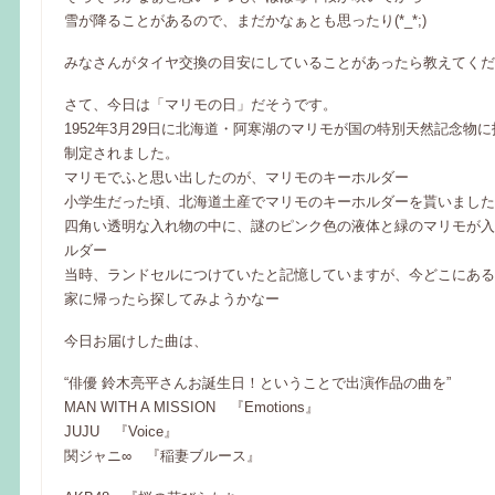
雪が降ることがあるので、まだかなぁとも思ったり(*_*;)
みなさんがタイヤ交換の目安にしていることがあったら教えてくだ
さて、今日は「マリモの日」だそうです。
1952年3月29日に北海道・阿寒湖のマリモが国の特別天然記念物
制定されました。
マリモでふと思い出したのが、マリモのキーホルダー
小学生だった頃、北海道土産でマリモのキーホルダーを貰いました
四角い透明な入れ物の中に、謎のピンク色の液体と緑のマリモが入
ルダー
当時、ランドセルにつけていたと記憶していますが、今どこにある
家に帰ったら探してみようかなー
今日お届けした曲は、
“俳優 鈴木亮平さんお誕生日！ということで出演作品の曲を”
MAN WITH A MISSION 『Emotions』
JUJU 『Voice』
関ジャニ∞ 『稲妻ブルース』