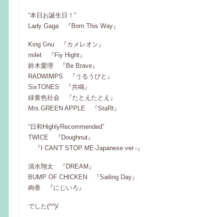
“本日お誕生日！”
Lady Gaga 『Born This Way』
King Gnu 『カメレオン』
milet 『Fiy Hight』
鈴木愛理 『Be Brave』
RADWIMPS 『うるうびと』
SixTONES 『共鳴』
緑黄色社会 『たとえたとえ』
Mrs.GREEN APPLE 『StaRt』
“日和HighlyRecommended”
TWICE 『Doughnut』
『I CAN’T STOP ME-Japanese ver.-』
清水翔太 『DREAM』
BUMP OF CHICKEN 『Sailing Day』
絢香 『にじいろ』
でした(^^)/