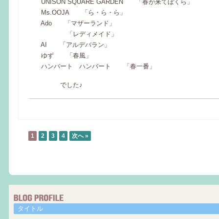
UNISON SQUARE GARDEN 「春が来てぼくら」
Ms.OOJA 「ら・ら・ら」
Ado 「マザーランド」
「レディメイド」
AI 「アルデバラン」
ゆず 「春風」
ハンバート ハンバート 「春一番」
でした♪
1
2
3
4
次へ »
タイトル