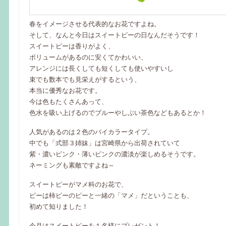
春をイメージさせる代表的なお花ですよね。
そして、なんと今日はスイートピーの日なんだそうです！
スイートピーは香りがよく、
ボリュームがあるのに安くてかわいい、
アレンジには長くしても短くしても使いやすいし
束でも数本でも見栄えがするという、
本当に優秀なお花です。
今は色もたくさんあって、
色水を吸い上げるのでブルーやしぶい茶色などもあるとか！
人気があるのは２色のバイカラータイプ。
中でも「式部３姉妹」は宮崎県から出荷されていて
紫・濃いピンク・薄いピンクの濃淡が楽しめるそうです。
ネーミングも素敵ですよね～
スイートピーがマメ科のお花で、
ピーは柿ピーのピーと一緒の「マメ」だということも、
初めて知りました！
今月はスイートピーを１名様にプレゼント！