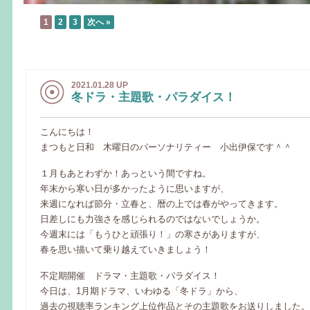
1
2
3
次へ »
2021.01.28 UP
冬ドラ・主題歌・パラダイス！
こんにちは！
まつもと日和 木曜日のパーソナリティー 小出伊保です＾＾
１月もあとわずか！あっという間ですね。
年末から寒い日が多かったように思いますが、
来週になれば節分・立春と、暦の上では春がやってきます。
日差しにも力強さを感じられるのではないでしょうか。
今週末には「もうひと頑張り！」の寒さがありますが、
春を思い描いて乗り越えていきましょう！
不定期開催 ドラマ・主題歌・パラダイス！
今日は、1月期ドラマ、いわゆる「冬ドラ」から、
過去の視聴率ランキング上位作品とその主題歌をお送りしました。