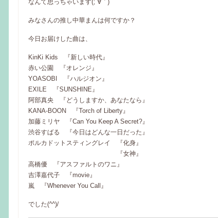
なんて思っちゃいます(;´∀｀)
みなさんの推し中華まんは何ですか？
今日お届けした曲は、
KinKi Kids 『新しい時代』
赤い公園 『オレンジ』
YOASOBI 『ハルジオン』
EXILE 『SUNSHINE』
阿部真央 『どうしますか、あなたなら』
KANA-BOON 『Torch of Liberty』
加藤ミリヤ 『Can You Keep A Secret?』
渋谷すばる 『今日はどんな一日だった』
ポルカドットスティングレイ 『化身』
『女神』
高橋優 『アスファルトのワニ』
吉澤嘉代子 『movie』
嵐 『Whenever You Call』
でした(^^)/