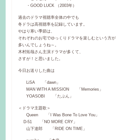
・GOOD LUCK （2003年）
過去のドラマ視聴率全体の中でも
冬ドラは高視聴率を記録しています。
やはり寒い季節は、
それぞれのお宅でゆっくりドラマを楽しむという方が
多いんでしょうね～。
木村拓哉さん主演ドラマが多くて、
さすが！と思いました。
今日お送りした曲は
LiSA 「dawn」
MAN WITH A MISSION 「Memories」
YOASOBI 「たぶん」
＜ドラマ主題歌＞
Queen 「I Was Bone To Love You」
D-51 「NO MORE CRY」
山下達郎 「RIDE ON TIME」