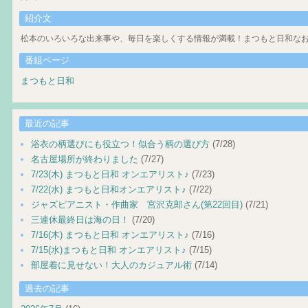
紹介文
松本のいろいろな出来事や、毎日を楽しくする情報が満載！まつもと日和なお
番組ページ
まつもと日和
最近の記事
浴衣の柄選びにも役立つ！似合う柄の選び方
(7/28)
名古屋場所が終わりました
(7/27)
7/23(木) まつもと日和 オンエアリスト♪
(7/23)
7/22(水) まつもと日和オンエアリスト♪
(7/22)
ジャズピアニスト・作曲家 宮沢克郎さん(第22回目)
(7/21)
三連休最終日は海の日！
(7/20)
7/16(木) まつもと日和 オンエアリスト♪
(7/16)
7/15(水)まつもと日和 オンエアリスト♪
(7/15)
部屋着に見せない！大人のカジュアル術
(7/14)
過去の記事