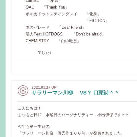
sumika 「本音」
OAU 「Thank You」
ポルカドットスティングレイ 「化身」
「FICTION」
雨のパレード 「Dear Friend」
瑛人Feat.HOTDOGS 「Don’t be afraid」
CHEMISTRY 「白の吐息」
でした♪
2021.01.27 UP
サラリーマン川柳 VS？ 口頭詩＾＾
こんにちは！
まつもと日和 水曜日のパーソナリティー 小出伊保です＾＾
今年も第一生命の
「サラリーマン川柳 優秀作１００句」が発表されました。