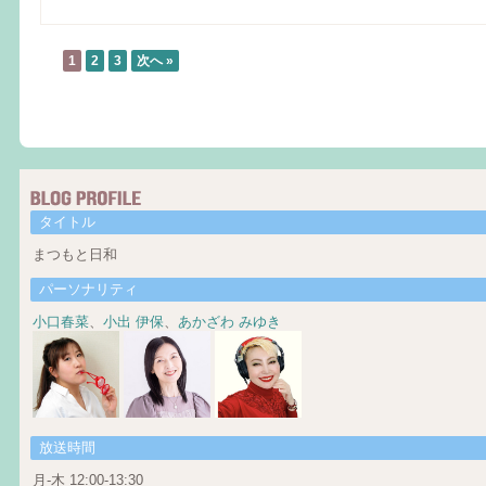
1
2
3
次へ »
タイトル
まつもと日和
パーソナリティ
小口春菜
、
小出 伊保
、
あかざわ みゆき
放送時間
月-木 12:00-13:30