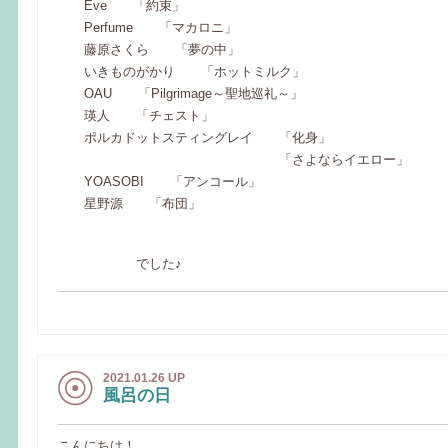
Eve 「約束」
Perfume 「マカロニ」
藤原さくら 「夢の中」
いきものがかり 「ホットミルク」
OAU 「Pilgrimage～聖地巡礼～」
瑛人 「チェスト」
ポルカドットスティングレイ 「化身」
「さよならイエロー」
YOASOBI 「アンコール」
星野源 「布団」
でした♪
2021.01.26 UP
風呂の日
こんにちは！