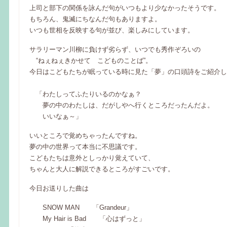
上司と部下の関係を詠んだ句がいつもより少なかったそうです。
もちろん、鬼滅にちなんだ句もありますよ。
いつも世相を反映する句が並び、楽しみにしています。
サラリーマン川柳に負けず劣らず、いつでも秀作ぞろいの
“ねぇねぇきかせて こどものことば”。
今日はこどもたちが眠っている時に見た「夢」の口頭詩をご紹介し
「わたしってふたりいるのかなぁ？
夢の中のわたしは、だがしやへ行くところだったんだよ。
いいなぁ～」
いいところで覚めちゃったんですね。
夢の中の世界って本当に不思議です。
こどもたちは意外としっかり覚えていて、
ちゃんと大人に解説できるところがすごいです。
今日お送りした曲は
SNOW MAN 「Grandeur」
My Hair is Bad 「心はずっと」