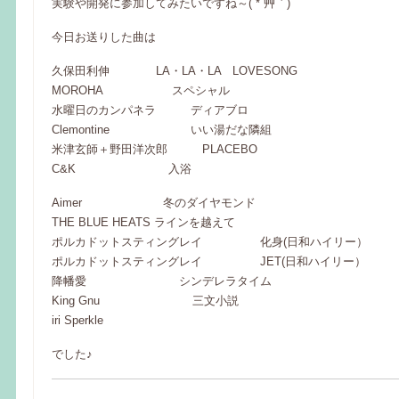
実験や開発に参加してみたいですね～( *´艸｀)
今日お送りした曲は
久保田利伸 LA・LA・LA LOVESONG
MOROHA スペシャル
水曜日のカンパネラ ディアブロ
Clemontine いい湯だな隣組
米津玄師＋野田洋次郎 PLACEBO
C&K 入浴
Aimer 冬のダイヤモンド
THE BLUE HEATS ラインを越えて
ポルカドットスティングレイ 化身(日和ハイリー）
ポルカドットスティングレイ JET(日和ハイリー）
降幡愛 シンデレラタイム
King Gnu 三文小説
iri Sperkle
でした♪