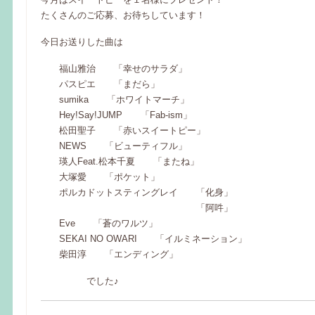
たくさんのご応募、お待ちしています！
今日お送りした曲は
福山雅治 「幸せのサラダ」
パスピエ 「まだら」
sumika 「ホワイトマーチ」
Hey!Say!JUMP 「Fab-ism」
松田聖子 「赤いスイートピー」
NEWS 「ビューティフル」
瑛人Feat.松本千夏 「またね」
大塚愛 「ポケット」
ポルカドットスティングレイ 「化身」
「阿吽」
Eve 「蒼のワルツ」
SEKAI NO OWARI 「イルミネーション」
柴田淳 「エンディング」
でした♪