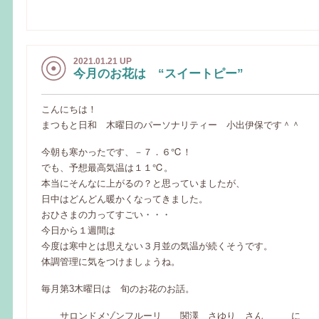
2021.01.21 UP
今月のお花は “スイートピー”
こんにちは！
まつもと日和 木曜日のパーソナリティー 小出伊保です＾＾
今朝も寒かったです、－７．６℃！
でも、予想最高気温は１１℃。
本当にそんなに上がるの？と思っていましたが、
日中はどんどん暖かくなってきました。
おひさまの力ってすごい・・・
今日から１週間は
今度は寒中とは思えない３月並の気温が続くそうです。
体調管理に気をつけましょうね。
毎月第3木曜日は 旬のお花のお話。
サロンドメゾンフルーリ 関澤 さゆり さん に お