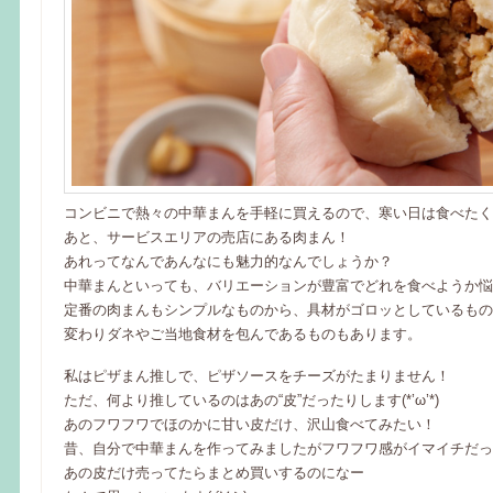
コンビニで熱々の中華まんを手軽に買えるので、寒い日は食べたく
あと、サービスエリアの売店にある肉まん！
あれってなんであんなにも魅力的なんでしょうか？
中華まんといっても、バリエーションが豊富でどれを食べようか悩
定番の肉まんもシンプルなものから、具材がゴロッとしているもの
変わりダネやご当地食材を包んであるものもあります。
私はピザまん推しで、ピザソースをチーズがたまりません！
ただ、何より推しているのはあの“皮”だったりします(*’ω’*)
あのフワフワでほのかに甘い皮だけ、沢山食べてみたい！
昔、自分で中華まんを作ってみましたがフワフワ感がイマイチだっ
あの皮だけ売ってたらまとめ買いするのになー