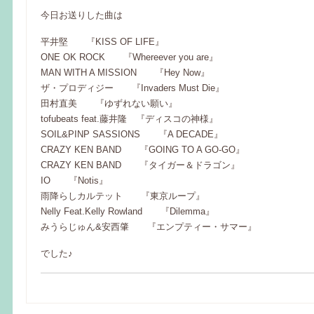
今日お送りした曲は
平井堅 『KISS OF LIFE』
ONE OK ROCK 『Whereever you are』
MAN WITH A MISSION 『Hey Now』
ザ・プロディジー 『Invaders Must Die』
田村直美 『ゆずれない願い』
tofubeats feat.藤井隆 『ディスコの神様』
SOIL&PINP SASSIONS 『A DECADE』
CRAZY KEN BAND 『GOING TO A GO-GO』
CRAZY KEN BAND 『タイガー＆ドラゴン』
IO 『Notis』
雨降らしカルテット 『東京ループ』
Nelly Feat.Kelly Rowland 『Dilemma』
みうらじゅん&安西肇 『エンプティー・サマー』
でした♪