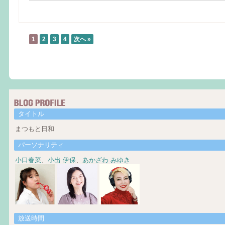
1
2
3
4
次へ »
タイトル
まつもと日和
パーソナリティ
小口春菜
、
小出 伊保
、
あかざわ みゆき
放送時間