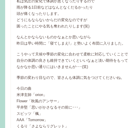
私は気圧の変化で体調が悪くなったりするので
雨が降る1日前などはなんとなくだるかったり
頭が痛くなったりします。
どうにもならないからだの変化なのですが
困ったことにやる気も奪われたりします(笑)
なんとかならないものかなぁとか思いながら
昨日は早い時間に「寝てしまえ!」と勢いよく布団に入りました。
こうやって天候や季節の変化に合わせて柔軟に対応していくことで
自分の体調の良さも維持できていくといいなぁと淡い期待をもって
なかなか思い通りにはいきませんが･･･(笑)
季節の変わり目なので、皆さんも体調に気をつけてくださいね。
今日の曲
米津玄師「orion」
Flower「秋風のアンサー」
平井堅「思いがかさなるその前に･･･」
スピッツ「楓」
AAA「Tomorrow」
くるり「さよならリグレット」