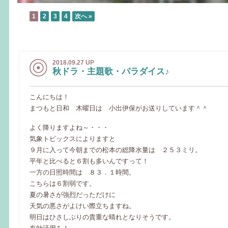
1
2
3
4
次へ »
2018.09.27 UP
秋ドラ・主題歌・パラダイス♪
こんにちは！
まつもと日和 木曜日は 小出伊保がお送りしています＾＾
よく降りますよね～・・・
気象トピックスによりますと
９月に入って今朝までの松本の総降水量は ２５３ミリ。
平年と比べると６割も多いんですって！
一方の日照時間は ８３．１時間。
こちらは６割弱です。
夏の暑さが強烈だっただけに
天気の悪さがよけい際立ちますね。
明日はひさしぶりの貴重な晴れとなりそうです。