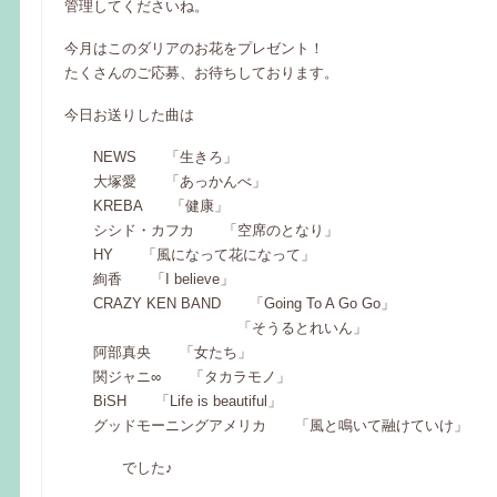
管理してくださいね。
今月はこのダリアのお花をプレゼント！
たくさんのご応募、お待ちしております。
今日お送りした曲は
NEWS 「生きろ」
大塚愛 「あっかんべ」
KREBA 「健康」
シシド・カフカ 「空席のとなり」
HY 「風になって花になって」
絢香 「I believe」
CRAZY KEN BAND 「Going To A Go Go」
「そうるとれいん」
阿部真央 「女たち」
関ジャニ∞ 「タカラモノ」
BiSH 「Life is beautiful」
グッドモーニングアメリカ 「風と鳴いて融けていけ」
でした♪