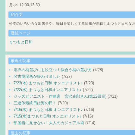
月-木 12:00-13:30
紹介文
松本のいろいろな出来事や、毎日を楽しくする情報が満載！まつもと日和なお
番組ページ
まつもと日和
最近の記事
浴衣の柄選びにも役立つ！似合う柄の選び方
(7/28)
名古屋場所が終わりました
(7/27)
7/23(木) まつもと日和 オンエアリスト♪
(7/23)
7/22(水) まつもと日和オンエアリスト♪
(7/22)
ジャズピアニスト・作曲家 宮沢克郎さん(第22回目)
(7/21)
三連休最終日は海の日！
(7/20)
7/16(木) まつもと日和 オンエアリスト♪
(7/16)
7/15(水)まつもと日和 オンエアリスト♪
(7/15)
部屋着に見せない！大人のカジュアル術
(7/14)
過去の記事