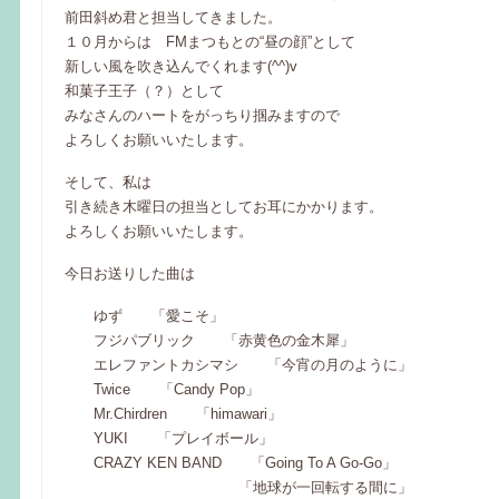
前田斜め君と担当してきました。
１０月からは FMまつもとの“昼の顔”として
新しい風を吹き込んでくれます(^^)v
和菓子王子（？）として
みなさんのハートをがっちり掴みますので
よろしくお願いいたします。
そして、私は
引き続き木曜日の担当としてお耳にかかります。
よろしくお願いいたします。
今日お送りした曲は
ゆず 「愛こそ」
フジパブリック 「赤黄色の金木犀」
エレファントカシマシ 「今宵の月のように」
Twice 「Candy Pop」
Mr.Chirdren 「himawari」
YUKI 「プレイボール」
CRAZY KEN BAND 「Going To A Go-Go」
「地球が一回転する間に」