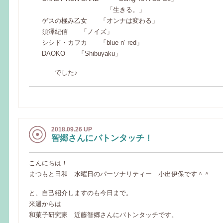
「生きる。」
ゲスの極み乙女 「オンナは変わる」
須澤紀信 「ノイズ」
シシド・カフカ 「blue n’ red」
DAOKO 「Shibuyaku」
でした♪
2018.09.26 UP
智郷さんにバトンタッチ！
こんにちは！
まつもと日和 水曜日のパーソナリティー 小出伊保です＾＾
と、自己紹介しますのも今日まで。
来週からは
和菓子研究家 近藤智郷さんにバトンタッチです。