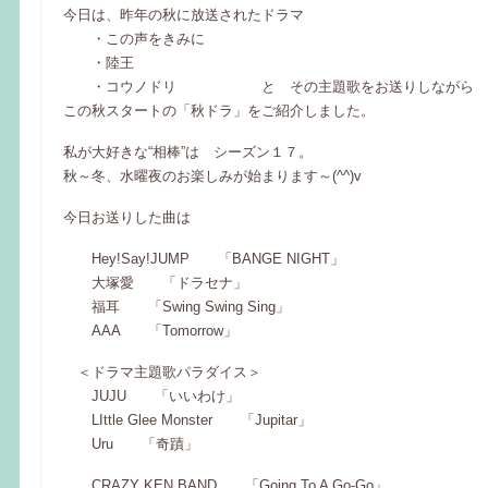
今日は、昨年の秋に放送されたドラマ
・この声をきみに
・陸王
・コウノドリ と その主題歌をお送りしながら
この秋スタートの「秋ドラ」をご紹介しました。
私が大好きな“相棒”は シーズン１７。
秋～冬、水曜夜のお楽しみが始まります～(^^)v
今日お送りした曲は
Hey!Say!JUMP 「BANGE NIGHT」
大塚愛 「ドラセナ」
福耳 「Swing Swing Sing」
AAA 「Tomorrow」
＜ドラマ主題歌パラダイス＞
JUJU 「いいわけ」
LIttle Glee Monster 「Jupitar」
Uru 「奇蹟」
CRAZY KEN BAND 「Going To A Go-Go」