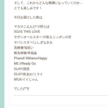
そして、これからどんな横綱になっていくのか…
とても楽しみです！
今日お届けした曲は、
マカロニえんぴつ/然らば
XG/IS THIS LOVE
サザンオールスターズ/歌えニッポンの空
サバシスター/ふしぎなきみ
高橋優/福笑い
椎名林檎/幸福論
Pharrell Williams/Happy
ME:I/Ready Go
GLAY/誘惑
GLAY/疾走れ!ミライ
M!LK/イイじゃん
でした(^^)/