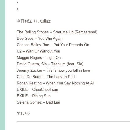
*
*
今日お送りした曲は
The Rolling Stones – Start Me Up (Remastered)
Bee Gees – You Win Again
Corinne Bailey Rae – Put Your Records On
U2 – With Or Without You
Maggie Rogers – Light On
David Guetta, Sia – Titanium (feat. Sia)
Jeremy Zucker – this is how you fall in love
Chris De Burgh – The Lady In Red
Ronan Keating – When You Say Nothing At All
EXILE – ChooChooTrain
EXILE – Rising Sun
Selena Gomez – Bad Liar
でした♪