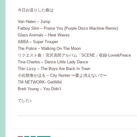
今日お送りした曲は
Van Halen – Jump
Fatboy Slim – Praise You (Purple Disco Machine Remix)
Glass Animals – Heat Waves
ABBA – Super Trouper
The Police – Walking On The Moon
リクエスト曲：宮沢克郎アルバム「SCENE」収録-Love&Peace
Tina Charles – Dance Little Lady Dance
Thin Lizzy – The Boys Are Back In Town
小比類巻かほる – City Hunter 〜愛よ消えないで〜
TM NETWORK- GetWild
Brett Young – You Didn’t
でした♪