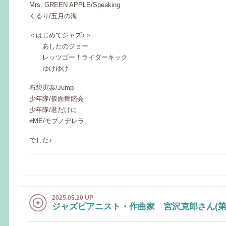
Mrs. GREEN APPLE/Speaking
くるり/五月の海
＜はじめてジャズ♪＞
あしたのジョー
レッツゴー！ライダーキック
ゆけゆけ
布袋寅泰/Jump
少年隊/仮面舞踏会
少年隊/君だけに
≠ME/モブノデレラ
でした♪
2025.05.20 UP
ジャズピアニスト・作曲家 宮沢克郎さん(第