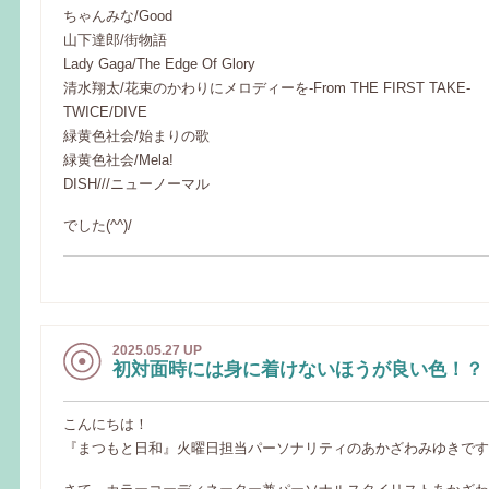
ちゃんみな/Good
山下達郎/街物語
Lady Gaga/The Edge Of Glory
清水翔太/花束のかわりにメロディーを-From THE FIRST TAKE-
TWICE/DIVE
緑黄色社会/始まりの歌
緑黄色社会/Mela!
DISH///ニューノーマル
でした(^^)/
2025.05.27 UP
初対面時には身に着けないほうが良い色！？
こんにちは！
『まつもと日和』火曜日担当パーソナリティのあかざわみゆきです