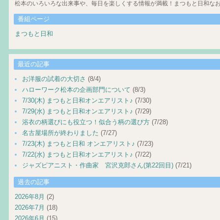
松本のいろいろな出来事や、毎日を楽しくする情報が満載！まつもと日和なお
番組ページ
まつもと日和
最近の記事
お洋服の試着の大切さ
(8/4)
ハローワーク松本の企画部門について
(8/3)
7/30(木) まつもと日和オンエアリスト♪
(7/30)
7/29(水) まつもと日和オンエアリスト♪
(7/29)
浴衣の柄選びにも役立つ！似合う柄の選び方
(7/28)
名古屋場所が終わりました
(7/27)
7/23(木) まつもと日和 オンエアリスト♪
(7/23)
7/22(水) まつもと日和オンエアリスト♪
(7/22)
ジャズピアニスト・作曲家 宮沢克郎さん(第22回目)
(7/21)
過去の記事
2026年8月
(2)
2026年7月
(18)
2026年6月
(15)