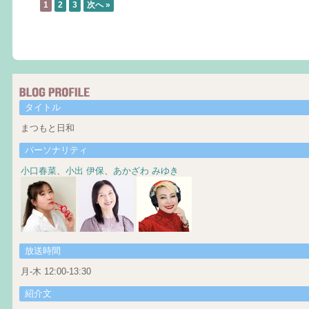
1
2
3
次へ »
タイトル
まつもと日和
パーソナリティ
小口春菜
、
小出 伊保
、
あかざわ みゆき
放送時間
月-木 12:00-13:30
紹介文