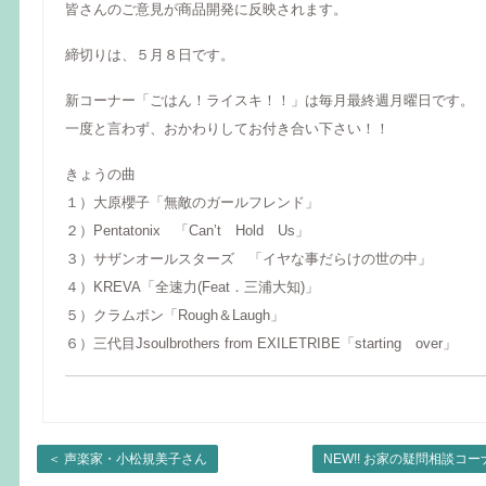
皆さんのご意見が商品開発に反映されます。
締切りは、５月８日です。
新コーナー「ごはん！ライスキ！！」は毎月最終週月曜日です。
一度と言わず、おかわりしてお付き合い下さい！！
きょうの曲
１）大原櫻子「無敵のガールフレンド」
２）Pentatonix 「Can’t Hold Us」
３）サザンオールスターズ 「イヤな事だらけの世の中」
４）KREVA「全速力(Feat．三浦大知)」
５）クラムボン「Rough＆Laugh」
６）三代目Jsoulbrothers from EXILETRIBE「starting over」
＜
声楽家・小松規美子さん
NEW!! お家の疑問相談コ