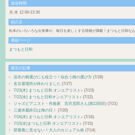
放送時間
月-木 12:00-13:30
紹介文
松本のいろいろな出来事や、毎日を楽しくする情報が満載！まつもと日和なお
番組ページ
まつもと日和
最近の記事
浴衣の柄選びにも役立つ！似合う柄の選び方
(7/28)
名古屋場所が終わりました
(7/27)
7/23(木) まつもと日和 オンエアリスト♪
(7/23)
7/22(水) まつもと日和オンエアリスト♪
(7/22)
ジャズピアニスト・作曲家 宮沢克郎さん(第22回目)
(7/21)
三連休最終日は海の日！
(7/20)
7/16(木) まつもと日和 オンエアリスト♪
(7/16)
7/15(水)まつもと日和 オンエアリスト♪
(7/15)
部屋着に見せない！大人のカジュアル術
(7/14)