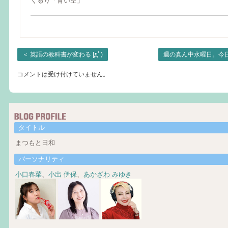
くるり「青い空」
＜
英語の教科書が変わる |дﾟ)
週の真ん中水曜日。今
コメントは受け付けていません。
タイトル
まつもと日和
パーソナリティ
小口春菜
、
小出 伊保
、
あかざわ みゆき