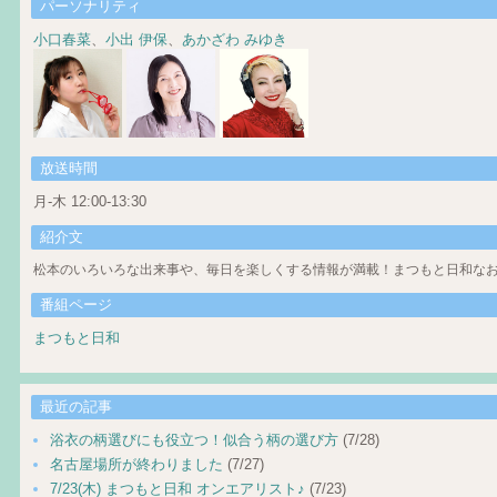
パーソナリティ
小口春菜
、
小出 伊保
、
あかざわ みゆき
放送時間
月-木 12:00-13:30
紹介文
松本のいろいろな出来事や、毎日を楽しくする情報が満載！まつもと日和なお
番組ページ
まつもと日和
最近の記事
浴衣の柄選びにも役立つ！似合う柄の選び方
(7/28)
名古屋場所が終わりました
(7/27)
7/23(木) まつもと日和 オンエアリスト♪
(7/23)