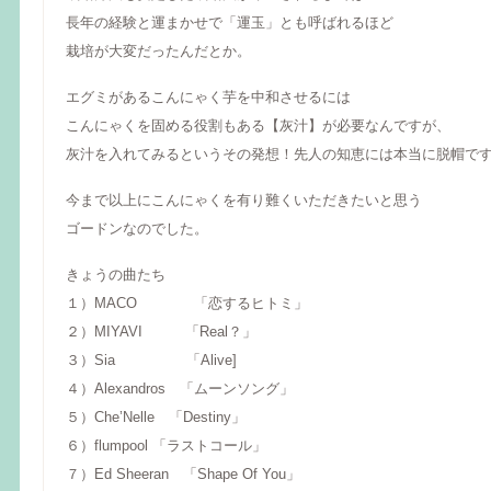
長年の経験と運まかせで「運玉」とも呼ばれるほど
栽培が大変だったんだとか。
エグミがあるこんにゃく芋を中和させるには
こんにゃくを固める役割もある【灰汁】が必要なんですが、
灰汁を入れてみるというその発想！先人の知恵には本当に脱帽です･
今まで以上にこんにゃくを有り難くいただきたいと思う
ゴードンなのでした。
きょうの曲たち
１）MACO 「恋するヒトミ」
２）MIYAVI 「Real？」
３）Sia 「Alive]
４）Alexandros 「ムーンソング」
５）Che’Nelle 「Destiny」
６）flumpool 「ラストコール」
７）Ed Sheeran 「Shape Of You」