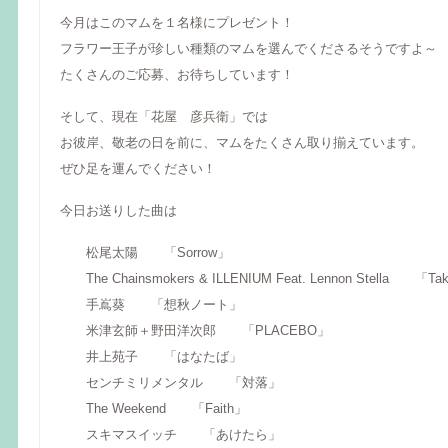
今月はこのマムを１名様にプレゼント！
フラワー王子が珍しい種類のマムを選んでくださるそうですよ～
たくさんのご応募、お待ちしています！
そして、現在「花屋 彦兵衛」では
お彼岸、敬老の日を前に、マムをたくさん取り揃えています。
ぜひ足を運んでください！
今日お送りした曲は
松尾太陽 「Sorrow」
The Chainsmokers & ILLENIUM Feat. Lennon Stella 「Ta
手嶌葵 「想秋ノート」
米津玄師＋野田洋次郎 「PLACEBO」
井上苑子 「はなたば」
センチミリメンタル 「対落」
The Weekend 「Faith」
スキマスイッチ 「あけたら」