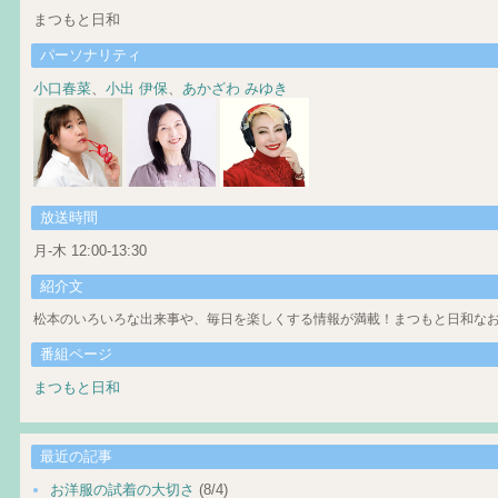
まつもと日和
パーソナリティ
小口春菜
、
小出 伊保
、
あかざわ みゆき
放送時間
月-木 12:00-13:30
紹介文
松本のいろいろな出来事や、毎日を楽しくする情報が満載！まつもと日和なお
番組ページ
まつもと日和
最近の記事
お洋服の試着の大切さ
(8/4)