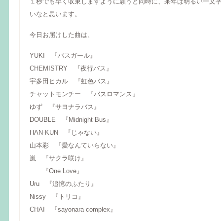
１秒でも早く収束しますように願うと同時に、来年は明るい一文
いなと思います。
今日お届けした曲は、
YUKI 『バスガール』
CHEMISTRY 『夜行バス』
宇多田ヒカル 『虹色バス』
チャットモンチー 『バスロマンス』
ゆず 『サヨナラバス』
DOUBLE 『Midnight Bus』
HAN-KUN 『じゃない』
山本彩 『愛なんていらない』
嵐 『サクラ咲け』
『One Love』
Uru 『追憶のふたり』
Nissy 『トリコ』
CHAI 『sayonara complex』