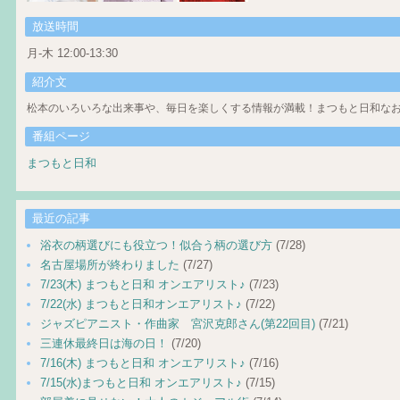
放送時間
月-木 12:00-13:30
紹介文
松本のいろいろな出来事や、毎日を楽しくする情報が満載！まつもと日和なお
番組ページ
まつもと日和
最近の記事
浴衣の柄選びにも役立つ！似合う柄の選び方
(7/28)
名古屋場所が終わりました
(7/27)
7/23(木) まつもと日和 オンエアリスト♪
(7/23)
7/22(水) まつもと日和オンエアリスト♪
(7/22)
ジャズピアニスト・作曲家 宮沢克郎さん(第22回目)
(7/21)
三連休最終日は海の日！
(7/20)
7/16(木) まつもと日和 オンエアリスト♪
(7/16)
7/15(水)まつもと日和 オンエアリスト♪
(7/15)