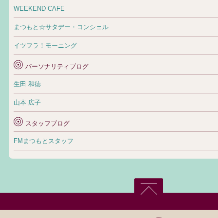
WEEKEND CAFE
まつもと☆サタデー・コンシェル
イツフラ！モーニング
パーソナリティブログ
生田 和徳
山本 広子
スタッフブログ
FMまつもとスタッフ