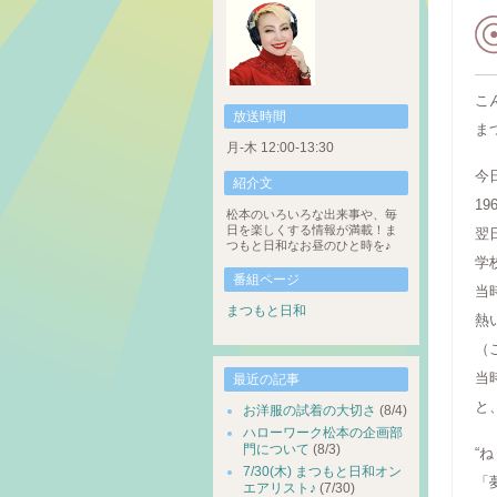
こ
放送時間
ま
月-木 12:00-13:30
今
紹介文
1
松本のいろいろな出来事や、毎
日を楽しくする情報が満載！ま
翌
つもと日和なお昼のひと時を♪
学
番組ページ
当
まつもと日和
熱
（
当
最近の記事
と
お洋服の試着の大切さ
(8/4)
ハローワーク松本の企画部
門について
(8/3)
“
7/30(木) まつもと日和オン
「
エアリスト♪
(7/30)