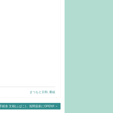
まつもと日和
,
番組
手紙舎 文箱(ふばこ)」浅間温泉にOPEN!!
＞