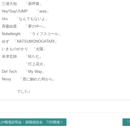
浦大知 「新呼吸」
ey!Say!JUMP 「area」
ru 「なんでもないよ」
藤由貴 「夢の中へ」
obelbright 「ライフスコール」
ず 「NATSUMONOGATARI」
きものがかり 「太陽」
津玄師 「M八七」
「打上花火」
ef Tech 「My Way」
issy 「君に触れた時から」
でした♪
祉の職場説明会・就職相談会 7/20開催！
「