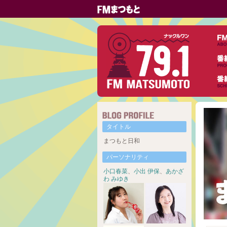
タイトル
まつもと日和
パーソナリティ
小口春菜
、
小出 伊保
、
あかざ
わ みゆき