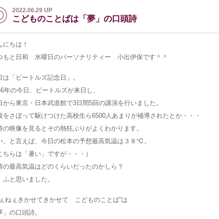
2022.06.29 UP
こどものことばは「夢」の口頭詩
んにちは！
つもと日和 水曜日のパーソナリティー 小出伊保です＾＾
日は「ビートルズ記念日」。
966年の今日、ビートルズが来日し、
日から東京・日本武道館で3日間5回の講演を行いました。
校をさぼって駆けつけた高校生ら6500人あまりが補導されたとか・・・
時の映像を見るとその熱狂ぶりがよくわかります。
い、と言えば、今日の松本の予想最高気温は３８℃。
こちらは「暑い」ですが・・・）
時の最高気温はどのくらいだったのかしら？
、ふと思いました。
ねぇねぇきかせてきかせて こどものことば”は
夢」の口頭詩。