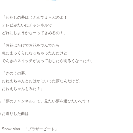
わたしの夢はじぶんでえらぶのよ！
レビみたいにチャンネルで
れにしようかなーってきめるの！」
お花ばたけでお花をつんでたら
にまっくらになっちゃったんだけど
んきのスイッチがあっておしたら明るくなったの」
きのうの夢、
ねえちゃんとおはかにいった夢なんだけど、
ねえちゃんもみた？」
も「夢のチャンネル」で、見たい夢を選びたいです！
日お送りした曲は
now Man 「ブラザービート」