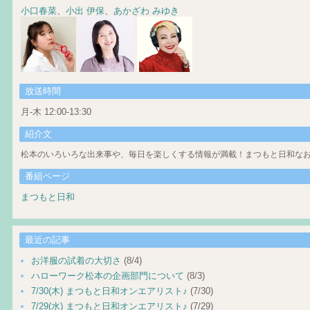
小口春菜
、
小出 伊保
、
あかざわ みゆき
放送時間
月-木 12:00-13:30
紹介文
松本のいろいろな出来事や、毎日を楽しくする情報が満載！まつもと日和なお
番組ページ
まつもと日和
最近の記事
お洋服の試着の大切さ
(8/4)
ハローワーク松本の企画部門について
(8/3)
7/30(木) まつもと日和オンエアリスト♪
(7/30)
7/29(水) まつもと日和オンエアリスト♪
(7/29)