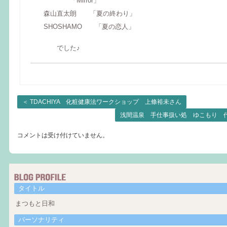
「Mirror」
森山直太朗 「夏の終わり」
SHOSHAMO 「夏の恋人」
でした♪
＜
TDACHIYA 化粧健康法ワークショップ 上條裕未さん
浅間温泉 手仕事扱い処 ゆこもり 
コメントは受け付けていません。
タイトル
まつもと日和
パーソナリティ