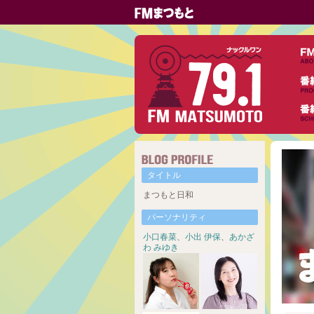
タイトル
まつもと日和
パーソナリティ
小口春菜
、
小出 伊保
、
あかざ
わ みゆき