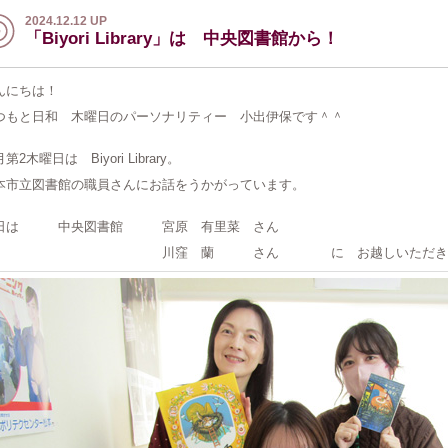
2024.12.12 UP
「Biyori Library」は 中央図書館から！
んにちは！
つもと日和 木曜日のパーソナリティー 小出伊保です＾＾
第2木曜日は Biyori Library。
本市立図書館の職員さんにお話をうかがっています。
日は 中央図書館 宮原 有里菜 さん
川窪 蘭 さん に お越しいただきま