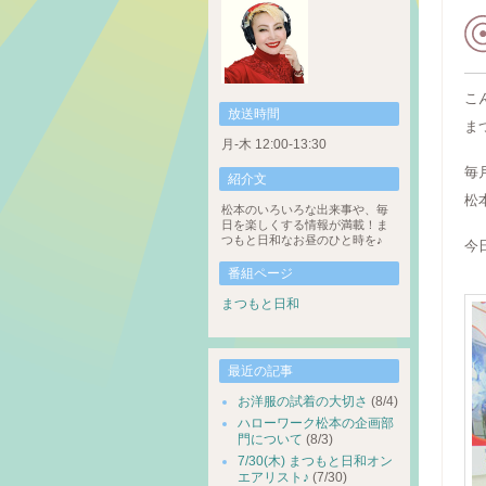
こ
放送時間
ま
月-木 12:00-13:30
毎月
紹介文
松
松本のいろいろな出来事や、毎
日を楽しくする情報が満載！ま
つもと日和なお昼のひと時を♪
今
番組ページ
まつもと日和
最近の記事
お洋服の試着の大切さ
(8/4)
ハローワーク松本の企画部
門について
(8/3)
7/30(木) まつもと日和オン
エアリスト♪
(7/30)