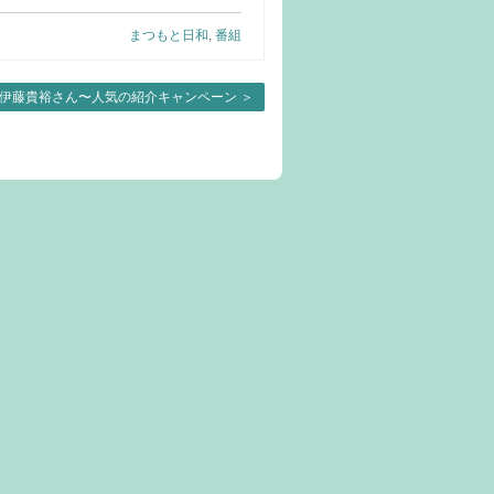
まつもと日和
,
番組
伊藤貴裕さん〜人気の紹介キャンペーン
＞