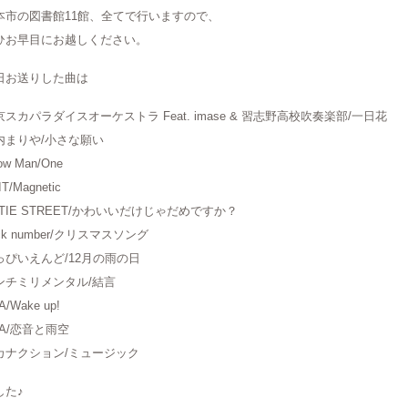
本市の図書館11館、全てで行いますので、
ひお早目にお越しください。
日お送りした曲は
京スカパラダイスオーケストラ Feat. imase & 習志野高校吹奏楽部/一日花
内まりや/小さな願い
ow Man/One
IT/Magnetic
UTIE STREET/かわいいだけじゃだめですか？
ck number/クリスマスソング
っぴいえんど/12月の雨の日
ンチミリメンタル/結言
A/Wake up!
AA/恋音と雨空
カナクション/ミュージック
した♪