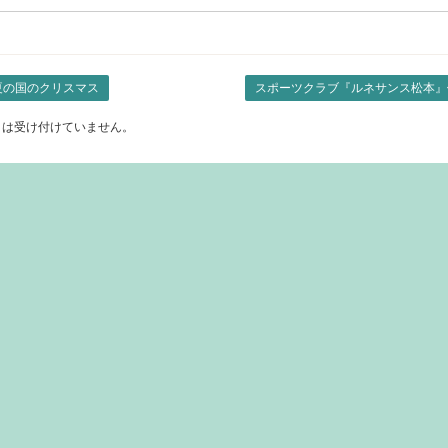
夏の国のクリスマス
スポーツクラブ『ルネサンス松本』
トは受け付けていません。