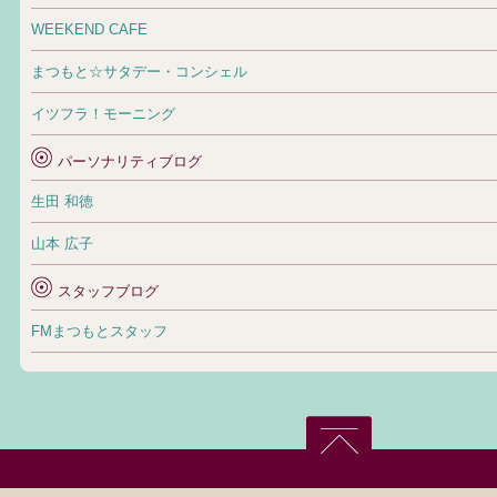
WEEKEND CAFE
まつもと☆サタデー・コンシェル
イツフラ！モーニング
パーソナリティブログ
生田 和徳
山本 広子
スタッフブログ
FMまつもとスタッフ