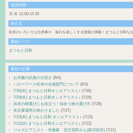
放送時間
月-木 12:00-13:30
紹介文
松本のいろいろな出来事や、毎日を楽しくする情報が満載！まつもと日和なお
番組ページ
まつもと日和
最近の記事
お洋服の試着の大切さ
(8/4)
ハローワーク松本の企画部門について
(8/3)
7/30(木) まつもと日和オンエアリスト♪
(7/30)
7/29(水) まつもと日和オンエアリスト♪
(7/29)
浴衣の柄選びにも役立つ！似合う柄の選び方
(7/28)
名古屋場所が終わりました
(7/27)
7/23(木) まつもと日和 オンエアリスト♪
(7/23)
7/22(水) まつもと日和オンエアリスト♪
(7/22)
ジャズピアニスト・作曲家 宮沢克郎さん(第22回目)
(7/21)