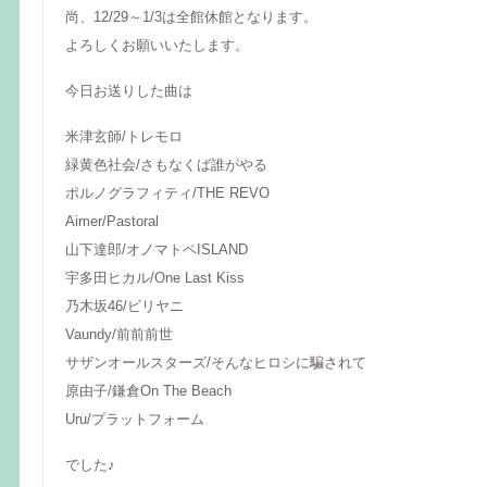
尚、12/29～1/3は全館休館となります。
よろしくお願いいたします。
今日お送りした曲は
米津玄師/トレモロ
緑黄色社会/さもなくば誰がやる
ポルノグラフィティ/THE REVO
Aimer/Pastoral
山下達郎/オノマトペISLAND
宇多田ヒカル/One Last Kiss
乃木坂46/ビリヤニ
Vaundy/前前前世
サザンオールスターズ/そんなヒロシに騙されて
原由子/鎌倉On The Beach
Uru/プラットフォーム
でした♪