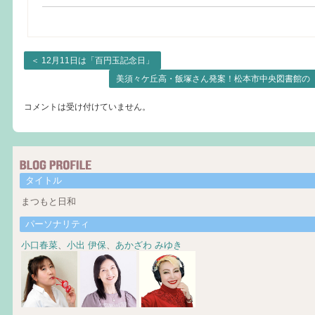
＜
12月11日は「百円玉記念日」
美須々ケ丘高・飯塚さん発案！松本市中央図書館の
コメントは受け付けていません。
タイトル
まつもと日和
パーソナリティ
小口春菜
、
小出 伊保
、
あかざわ みゆき