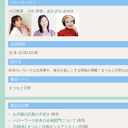
パーソナリティ
小口春菜
、
小出 伊保
、
あかざわ みゆき
放送時間
月-木 12:00-13:30
紹介文
松本のいろいろな出来事や、毎日を楽しくする情報が満載！まつもと日和なお
番組ページ
まつもと日和
最近の記事
お洋服の試着の大切さ
(8/4)
ハローワーク松本の企画部門について
(8/3)
7/30(木) まつもと日和オンエアリスト♪
(7/30)