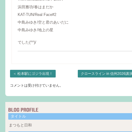
浜田雅功/春はまだか
KAT-TUN/Real Face#2
中島みゆき/空と君のあいだに
中島みゆき/地上の星
でした(^^)/
＜
松本駅にゴジラ出現！
クロースライン in 信州2026
コメントは受け付けていません。
タイトル
まつもと日和