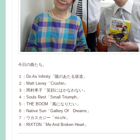
今日の曲たち。
１：Do As Infinity「陽のあたる坂道」
２：Matt Levey「Crushin」
３：岡村孝子「笑顔にはかなわない」
４：Souls Rest「Small Triumph」
５：THE BOOM「風になりたい」
６：Native Sun「Gallery Of Dreams」
７：ウカスカジー「mi-chi」
８：RIXTON「Me And Broken Heart」