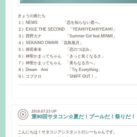
きょうの曲たち
１）NEWS 「恋を知らない君へ」
２）EXILE THE SECOND 「YEAH!!YEAH!!YEAH!!」
３）西野カナ 「Summer Girl feat.MINMI」
４）SEKAINO OWARI 「花鳥風月」
５）倖田來未 「恋のつぼみ」
６）神聖かまってちゃん 「きっと良くなるさ」
７）神聖かまってちゃん 「美ちなる方へ」
８）Dream Ami 「Try Everything」
９）コブクロ 「SNIFF OUT！」
2016.07.23 UP
第90回サタコン☆夏だ！プールだ！祭りだ！
こんにちは！サタコンアシスタントのシーちゃんです。