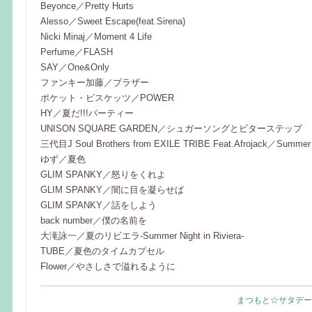
Beyonce／Pretty Hurts
Alesso／Sweet Escape(feat.Sirena)
Nicki Minaj／Moment 4 Life
Perfume／FLASH
SAY／One&Only
ファンキー加藤／ブラザー
ポケット・ビスケッツ／POWER
HY／夏だ!!!パーティー
UNISON SQUARE GARDEN／シュガーソングとビターステップ
三代目J Soul Brothers from EXILE TRIBE Feat.Afrojack／Summer
ゆず／夏色
GLIM SPANKY／怒りをくれよ
GLIM SPANKY／闇に目を凝らせば
GLIM SPANKY／話をしよう
back number／僕の名前を
大滝詠一／夏のリビエラ-Summer Night in Riviera-
TUBE／夏色のタイムカプセル
Flower／やさしさで溢れるように
まつもと☆サタデー