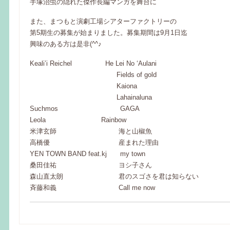
手塚治虫の隠れた傑作長編マンガを舞台に
また、まつもと演劇工場シアターファクトリーの
第5期生の募集が始まりました。募集期間は9月1日迄
興味のある方は是非(^^♪
Keali’i Reichel He Lei No ‘Aulani
Fields of gold
Kaiona
Lahainaluna
Suchmos GAGA
Leola Rainbow
米津玄師 海と山椒魚
高橋優 産まれた理由
YEN TOWN BAND feat.kj my town
桑田佳祐 ヨシ子さん
森山直太朗 君のスゴさを君は知らない
斉藤和義 Call me now