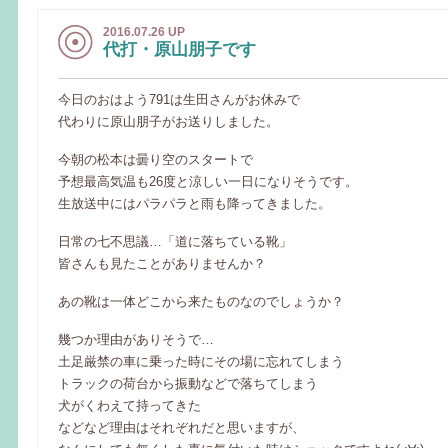
2016.07.26 UP
代打・原山朋子です
今日のおはよう791は生田さんがお休みで
代わりに原山朋子がお送りしました。
今朝の松本は曇り空のスタートで
予想最高気温も26度と涼しい一日になりそうです。
生放送中にはパラパラと雨も降ってきました。
日常の七不思議…「道に落ちている靴」
皆さんも見たことがありませんか？
あの靴は一体どこから来たものなのでしょうか？
幾つか理由がありそうで…
土足厳禁の車に乗った時にその場に忘れてしまう
トラックの荷台から振動などで落ちてしまう
犬がくわえて持ってきた
などなど理由はそれぞれだと思いますが、