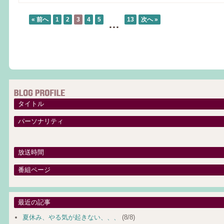
« 前へ
1
2
3
4
5
13
次へ »
…
タイトル
パーソナリティ
放送時間
番組ページ
最近の記事
夏休み、やる気が起きない、、、
(8/8)