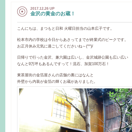
2017.12.26 UP
金沢の黄金のお蔵！
こんにちは、まつもと日和 火曜日担当の山本広子です。
松本市内の学校は今日からあさってまでが終業式のピークです。
お正月休み元気に過ごしてくださいね～(^^)/
日帰りで行った金沢、兼六園は広いし、金沢城跡公園も広い広い
なんと9万坪もあるんですって！流石、加賀100万石！
東茶屋街の金箔屋さんの店舗の裏にはなんと
外壁から内装が金箔の輝くお蔵がありました。