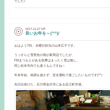
でした♪
2017.12.27 UP
良いお年を～(^^)/
おはよう791、水曜日担当の山本広子です。
うっすらと雪景色の我が家周辺でしたが、
FMまつもとがある筑摩はまったく雪は無し。
同じ松本市内でも違うもんですね～
年末年始、体調を崩さず、安全運転で過ごしたいものです(^^♪
先日出掛けた、石川県金沢市にある近江町市場。