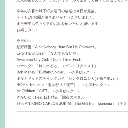
大人の皆さんとメールというツールで繋がって色々と発信していき
今年の夕暮れ城下町火曜日の放送は今日が最後。
今年も1年お聞き頂きありがとうございました。
また来年も色々な方のお話を伺いたいと思います。
お楽しみに♪
今日の曲
細野晴臣「Ain’t Nobody Here But Us Chickens」
Lefty Hand Cream「なんでもないや」
Awesome City Club「Don’t Think,Feel」
ハナレグミ「旅に出ると」（ゲストリクエスト）
Bob Marley「Buffalo Soldier」（小澤セレクト）
ポルカドットステイングレイ「シンクロニシカ(全知全能ver.)」
RCサクセション「雨あがりの夜空に」（小澤セレクト）
Mr.Children「GIFT」（小澤セレクト）
さかいゆうFeat.日野晧正「闇夜のホタル」
THE ANTONIO CARLOS JOBIM「The Gift from Ipanema