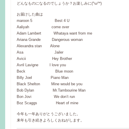
どんなものになるのでしょうか？お楽しみに(^ω^*)
お届けした曲は
maroon 5 Best 4 U
Aaliyah come over
Adam Lambert Whataya want from me
Ariana Grande Dangerous woman
Alexandra stan Alone
Asa Jailer
Avicii Hey Brother
Avril Lavigne I love you
Beck Blue moon
Billy Joel Piano Man
Black Shelton Mine would be you
Bob Dylan Mr.Tambourine Man
Bon Jovi We don’t run
Boz Scaggs Heart of mine
今年も一年ありがとうございました。
来年も引き続きよろしくおねがします。