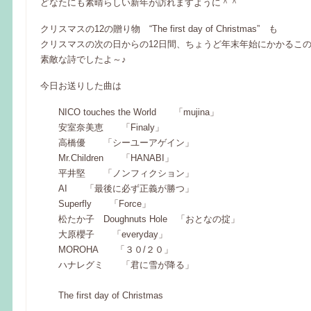
どなたにも素晴らしい新年が訪れますように＾＾
クリスマスの12の贈り物 “The first day of Christmas” も
クリスマスの次の日からの12日間、ちょうど年末年始にかかるこ
素敵な詩でしたよ～♪
今日お送りした曲は
NICO touches the World 「mujina」
安室奈美恵 「Finaly」
高橋優 「シーユーアゲイン」
Mr.Children 「HANABI」
平井堅 「ノンフィクション」
AI 「最後に必ず正義が勝つ」
Superfly 「Force」
松たか子 Doughnuts Hole 「おとなの掟」
大原櫻子 「everyday」
MOROHA 「３０/２０」
ハナレグミ 「君に雪が降る」
The first day of Christmas