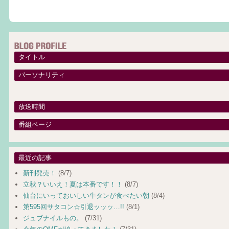
タイトル
パーソナリティ
放送時間
番組ページ
最近の記事
新刊発売！
(8/7)
立秋？いいえ！夏は本番です！！
(8/7)
仙台にいっておいしい牛タンが食べたい朝
(8/4)
第595回サタコン☆引退ッッッ…!!
(8/1)
ジュブナイルもの。
(7/31)