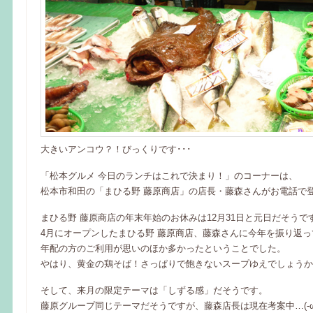
大きいアンコウ？！びっくりです･･･
「松本グルメ 今日のランチはこれで決まり！」のコーナーは、
松本市和田の「まひる野 藤原商店」の店長・藤森さんがお電話で
まひる野 藤原商店の年末年始のお休みは12月31日と元日だそうで
4月にオープンしたまひる野 藤原商店、藤森さんに今年を振り返
年配の方のご利用が思いのほか多かったということでした。
やはり、黄金の鶏そば！さっぱりで飽きないスープゆえでしょうか
そして、来月の限定テーマは「しずる感」だそうです。
藤原グループ同じテーマだそうですが、藤森店長は現在考案中…(-ω-