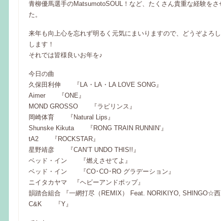
青柳優馬選手のMatsumotoSOUL！など、たくさん貴重な経験を
た。
来年も向上心を忘れず明るく元気にまいりますので、どうぞよろし
します！
それでは皆様良いお年を♪
今日の曲
久保田利伸 『LA・LA・LA LOVE SONG』
Aimer 『ONE』
MOND GROSSO 『ラピリンス』
岡崎体育 『Natural Lips』
Shunske Kikuta 『RONG TRAIN RUNNIN’』
tA2 『ROCKSTAR』
星野靖彦 『CAN’T UNDO THIS!!』
ベッド・イン 『燃えさせてよ』
ベッド・イン 『CO･CO･RO グラデーション』
ニイタカヤマ 『ヘビーアンドポップ』
韻踏合組合 『一網打尽（REMIX） Feat. NORIKIYO, SHINGO☆
C&K 『Y』