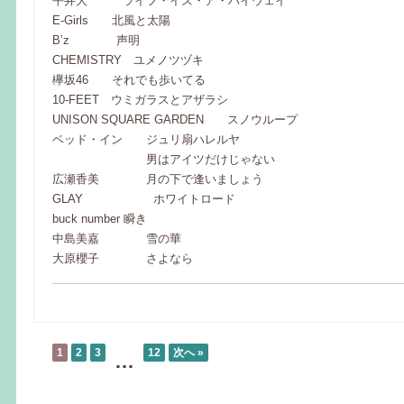
平井大 ライフ・イズ・ア・ハイウェイ
E-Girls 北風と太陽
B’z 声明
CHEMISTRY ユメノツヅキ
欅坂46 それでも歩いてる
10-FEET ウミガラスとアザラシ
UNISON SQUARE GARDEN スノウループ
ベッド・イン ジュリ扇ハレルヤ
男はアイツだけじゃない
広瀬香美 月の下で逢いましょう
GLAY ホワイトロード
buck number 瞬き
中島美嘉 雪の華
大原櫻子 さよなら
1
2
3
12
次へ »
…