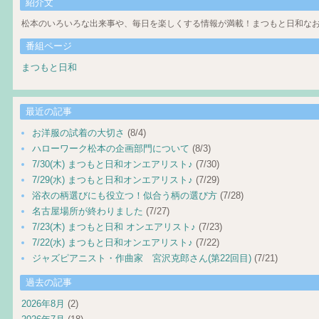
紹介文
松本のいろいろな出来事や、毎日を楽しくする情報が満載！まつもと日和なお
番組ページ
まつもと日和
最近の記事
お洋服の試着の大切さ
(8/4)
ハローワーク松本の企画部門について
(8/3)
7/30(木) まつもと日和オンエアリスト♪
(7/30)
7/29(水) まつもと日和オンエアリスト♪
(7/29)
浴衣の柄選びにも役立つ！似合う柄の選び方
(7/28)
名古屋場所が終わりました
(7/27)
7/23(木) まつもと日和 オンエアリスト♪
(7/23)
7/22(水) まつもと日和オンエアリスト♪
(7/22)
ジャズピアニスト・作曲家 宮沢克郎さん(第22回目)
(7/21)
過去の記事
2026年8月
(2)