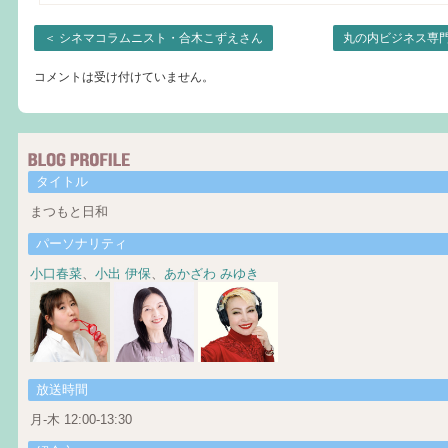
＜
シネマコラムニスト・合木こずえさん
丸の内ビジネス専門
コメントは受け付けていません。
タイトル
まつもと日和
パーソナリティ
小口春菜
、
小出 伊保
、
あかざわ みゆき
放送時間
月-木 12:00-13:30