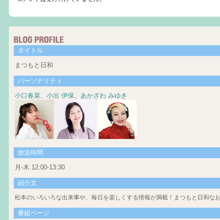
タイトル
まつもと日和
パーソナリティ
小口春菜
、
小出 伊保
、
あかざわ みゆき
放送時間
月-木 12:00-13:30
紹介文
松本のいろいろな出来事や、毎日を楽しくする情報が満載！まつもと日和なお
番組ページ