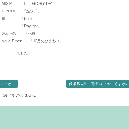
ISIA 「THE GLORY DAY」
IRINJI 「進水式」
 「truth」
Daylight」
本浩次 「化粧」
qua Timez 「12月のひまわり」
でした♪
イパーが…
飯塚 徹先生 商標法についてさすが
トは受け付けていません。