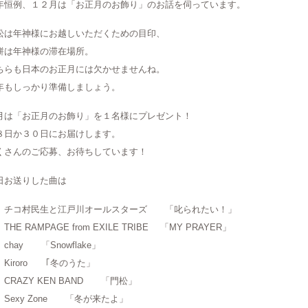
年恒例、１２月は「お正月のお飾り」のお話を伺っています。
松は年神様にお越しいただくための目印、
餅は年神様の滞在場所。
ちらも日本のお正月には欠かせませんね。
年もしっかり準備しましょう。
月は「お正月のお飾り」を１名様にプレゼント！
８日か３０日にお届けします。
くさんのご応募、お待ちしています！
日お送りした曲は
コ村民生と江戸川オールスターズ 「叱られたい！」
E RAMPAGE from EXILE TRIBE 「MY PRAYER」
hay 「Snowflake」
iroro ｢冬のうた」
RAZY KEN BAND 「門松」
exy Zone 「冬が来たよ」