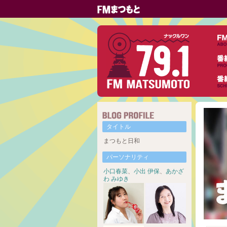
タイトル
まつもと日和
パーソナリティ
小口春菜
、
小出 伊保
、
あかざ
わ みゆき