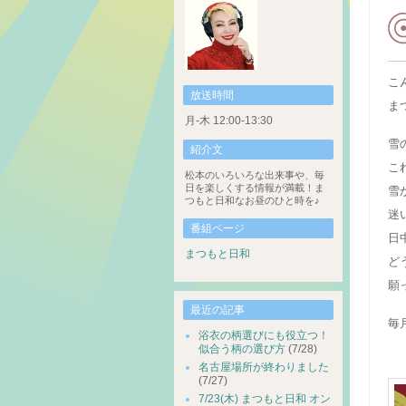
こ
放送時間
ま
月-木 12:00-13:30
雪
紹介文
こ
松本のいろいろな出来事や、毎
日を楽しくする情報が満載！ま
雪
つもと日和なお昼のひと時を♪
迷
番組ページ
日
まつもと日和
ど
願
最近の記事
毎
浴衣の柄選びにも役立つ！
似合う柄の選び方
(7/28)
サ
名古屋場所が終わりました
(7/27)
7/23(木) まつもと日和 オン