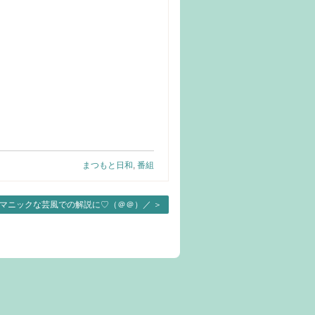
まつもと日和
,
番組
のマニックな芸風での解説に♡（＠＠）／
＞