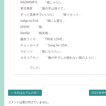
RADWIMPS 「猫じゃらし」
東京事変 「猫の手は借りて」
ずっと真夜中でいいのに 「猫リセット」
indigo la End 「猫にも愛を」
DISH// 「猫」
ReoNa 「猫失格」
藤井フミヤ 「TRUE LOVE」
チェッカーズ 「Song for USA」
スピッツ 「猫になりたい」
カネコアヤノ 「腕の中でしか眠れない猫のように」
でした♪
＜
今日はおでんの日！
2023 松
コメントは受け付けていません。