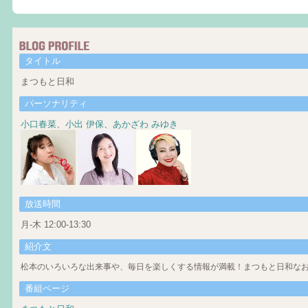
タイトル
まつもと日和
パーソナリティ
小口春菜
、
小出 伊保
、
あかざわ みゆき
放送時間
月-木 12:00-13:30
紹介文
松本のいろいろな出来事や、毎日を楽しくする情報が満載！まつもと日和なお
番組ページ