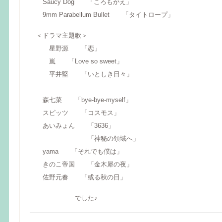
Saucy Dog 「ころもがえ」
9mm Parabellum Bullet 「タイトロープ」
＜ドラマ主題歌＞
星野源 「恋」
嵐 「Love so sweet」
平井堅 「いとしき日々」
森七菜 「bye-bye-myself」
スピッツ 「コスモス」
あいみょん 「3636」
「神秘の領域へ」
yama 「それでも僕は」
きのこ帝国 「金木犀の夜」
佐野元春 「或る秋の日」
でした♪