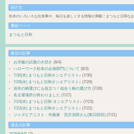
紹介文
松本のいろいろな出来事や、毎日を楽しくする情報が満載！まつもと日和なお
番組ページ
まつもと日和
最近の記事
お洋服の試着の大切さ
(8/4)
ハローワーク松本の企画部門について
(8/3)
7/30(木) まつもと日和オンエアリスト♪
(7/30)
7/29(水) まつもと日和オンエアリスト♪
(7/29)
浴衣の柄選びにも役立つ！似合う柄の選び方
(7/28)
名古屋場所が終わりました
(7/27)
7/23(木) まつもと日和 オンエアリスト♪
(7/23)
7/22(水) まつもと日和オンエアリスト♪
(7/22)
ジャズピアニスト・作曲家 宮沢克郎さん(第22回目)
(7/21)
過去の記事
2026年8月
(2)