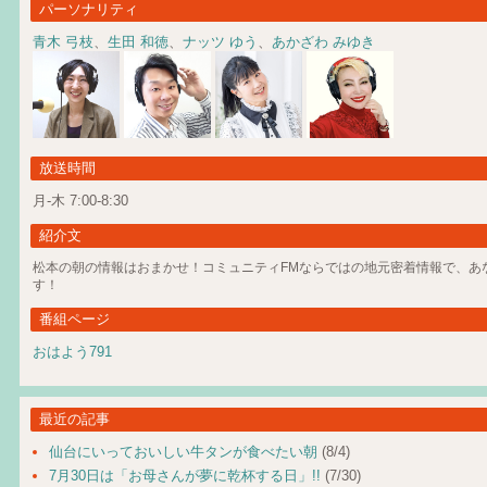
パーソナリティ
青木 弓枝
、
生田 和徳
、
ナッツ ゆう
、
あかざわ みゆき
放送時間
月-木 7:00-8:30
紹介文
松本の朝の情報はおまかせ！コミュニティFMならではの地元密着情報で、あ
す！
番組ページ
おはよう791
最近の記事
仙台にいっておいしい牛タンが食べたい朝
(8/4)
7月30日は「お母さんが夢に乾杯する日」!!
(7/30)