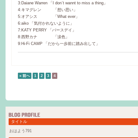
3:Daiane Warren 「I don`t wannt to miss a thing」
4:キマグレン 「想い思い」
5:オアシス 「What ever」
6:aiko 「気付かれないように」
7:KATY PERRY 「バースデイ」
8:西野カナ 「涙色」
9:Hi-Fi CAMP 「だから一歩前に踏み出して」
« 前へ
1
2
3
4
タイトル
おはよう791