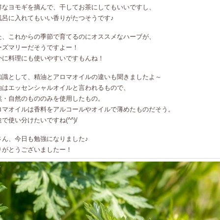
鮮なヨモギを摘んで、干してお茶にしてもいいですし、
風呂に入れてもいい香りがたつそうです♪
た、これからの季節で育てるのにオススメなハーブが、
ーズマリーだそうですよー！
かに料理にも使いやすいですもんね！
知識として、精油とアロマオイルの違いも聞きましたよ～
油はエッセンシャルオイルと言われるもので、
然・自然のもののみを使用したもの。
ロマオイルは香料をアルコールやオイルで薄めたものだそう。
で使い分けたいですね(^^)/
さん、今日も勉強になりました♪
りがとうございましたー！