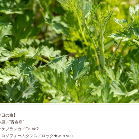
本日の曲】
風／”青春病”
ケブランカ／Ca Va?
ロソフィーのダンス／ロック★with you