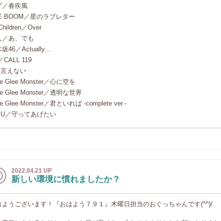
ず／春疾風
E BOOM／星のラブレター
Children／Over
人／あ、でも
坂46／Actually…
／CALL 119
i／言えない
tle Glee Monster／心に空を
ttle Glee Monster／透明な世界
tle Glee Monster／君といれば -complete ver.-
UJU／守ってあげたい
2022.04.21 UP
新しい環境に慣れましたか？
はようございます！『おはよう７９１』木曜日担当のおぐっちゃんです(^^)/