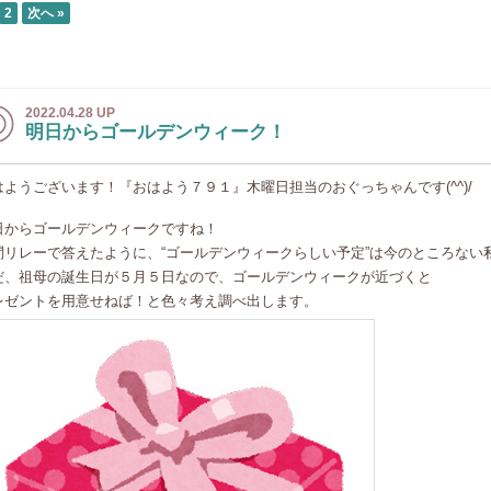
2
次へ »
2022.04.28 UP
明日からゴールデンウィーク！
はようございます！『おはよう７９１』木曜日担当のおぐっちゃんです(^^)/
日からゴールデンウィークですね！
問リレーで答えたように、“ゴールデンウィークらしい予定”は今のところない私です
だ、祖母の誕生日が５月５日なので、ゴールデンウィークが近づくと
レゼントを用意せねば！と色々考え調べ出します。