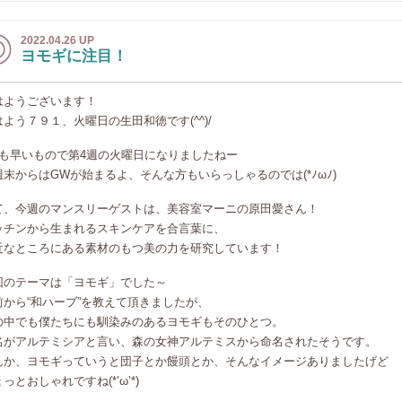
2022.04.26 UP
ヨモギに注目！
はようございます！
はよう７９１、火曜日の生田和徳です(^^)/
月も早いもので第4週の火曜日になりましたねー
週末からはGWが始まるよ、そんな方もいらっしゃるのでは(*ﾉωﾉ)
て、今週のマンスリーゲストは、美容室マーニの原田愛さん！
ッチンから生まれるスキンケアを合言葉に、
近なところにある素材のもつ美の力を研究しています！
回のテーマは「ヨモギ」でした～
前から“和ハーブ”を教えて頂きましたが、
の中でも僕たちにも馴染みのあるヨモギもそのひとつ。
名がアルテミシアと言い、森の女神アルテミスから命名されたそうです。
んか、ヨモギっていうと団子とか饅頭とか、そんなイメージありましたげど
っとおしゃれですね(*’ω’*)