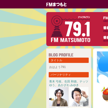
タイトル
おはよう791
パーソナリティ
青木 弓枝
、
生田 和徳
、
ナッツ
ゆう
、
あかざわ みゆき