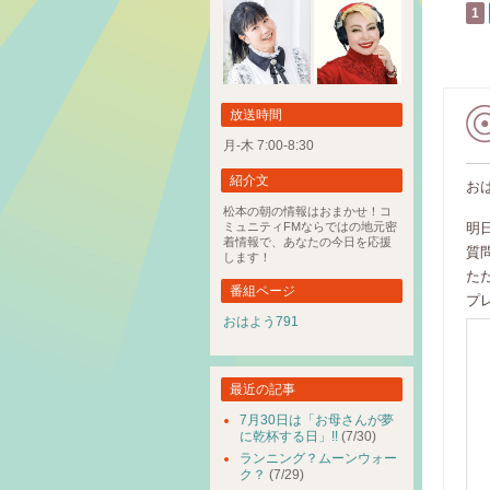
1
放送時間
月-木 7:00-8:30
紹介文
お
松本の朝の情報はおまかせ！コ
ミュニティFMならではの地元密
明
着情報で、あなたの今日を応援
質
します！
た
番組ページ
プ
おはよう791
最近の記事
7月30日は「お母さんが夢
に乾杯する日」!!
(7/30)
ランニング？ムーンウォー
ク？
(7/29)