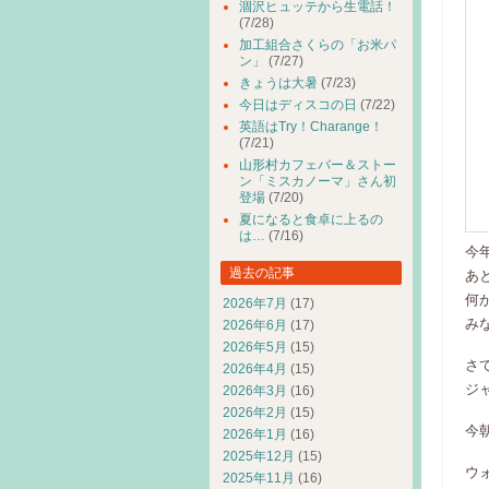
涸沢ヒュッテから生電話！
(7/28)
加工組合さくらの「お米パ
ン」
(7/27)
きょうは大暑
(7/23)
今日はディスコの日
(7/22)
英語はTry！Charange！
(7/21)
山形村カフェバー＆ストー
ン「ミスカノーマ」さん初
登場
(7/20)
夏になると食卓に上るの
は…
(7/16)
今年
過去の記事
あ
何
2026年7月
(17)
み
2026年6月
(17)
2026年5月
(15)
さ
2026年4月
(15)
ジ
2026年3月
(16)
2026年2月
(15)
今
2026年1月
(16)
2025年12月
(15)
ウ
2025年11月
(16)