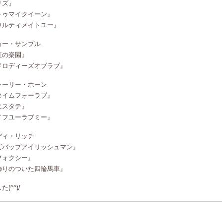
リズ』
トゥマイクイーン』
ウルティメイトユー』
ョー・サンプル
虹の楽園』
メロディーズオブラブ』
ャーリー・ホーン
タイムフォーラブ』
エスタテ』
イフユーラブミー』
ディ・リッチ
ビバップアイリッシュマン』
フォクシー』
飾りのついた四輪馬車』
た(^^)/