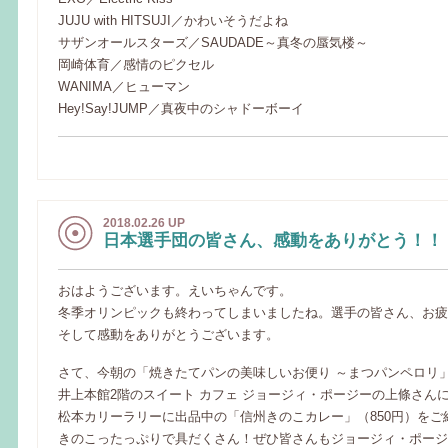
JUJU with HITSUJI／かわいそうだよね
サザンオールスターズ／SAUDADE～真冬の蜃気楼～
岡崎体育／感情のピクセル
WANIMA／ヒューマン
Hey!Say!JUMP／真夜中のシャドーボーイ
2018.02.26 UP
日本選手団の皆さん、感動をありがとう！！
おはようございます。えいちゃんです。
冬季オリンピックも終わってしまいましたね。選手の皆さん、お疲
そして感動をありがとうございます。
さて、今朝の「焼きたてパンの美味しいお便り ～まつパンペロリ
井上本館2階のスイート カフェ ジョージィ・ポージーの上條さん
松本カリーラリーに出品中の「信州きのこカレー」（850円）をご
きのこったっぷりで具だくさん！ぜひ皆さんもジョージィ・ポージ