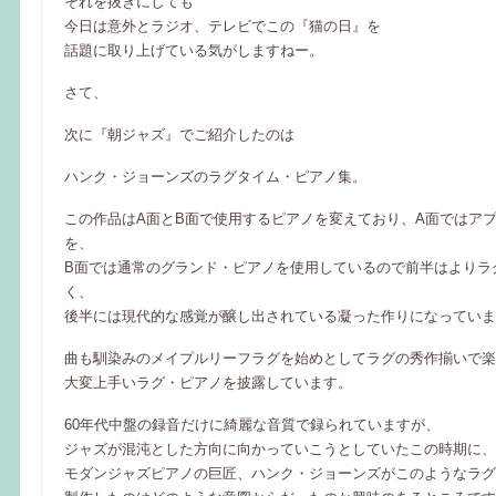
それを抜きにしても
今日は意外とラジオ、テレビでこの『猫の日』を
話題に取り上げている気がしますねー。
さて、
次に『朝ジャズ』でご紹介したのは
ハンク・ジョーンズのラグタイム・ピアノ集。
この作品はA面とB面で使用するピアノを変えており、A面ではア
を、
B面では通常のグランド・ピアノを使用しているので前半はよりラ
く、
後半には現代的な感覚が醸し出されている凝った作りになっていま
曲も馴染みのメイプルリーフラグを始めとしてラグの秀作揃いで楽
大変上手いラグ・ピアノを披露しています。
60年代中盤の録音だけに綺麗な音質で録られていますが、
ジャズが混沌とした方向に向かっていこうとしていたこの時期に、
モダンジャズピアノの巨匠、ハンク・ジョーンズがこのようなラグ