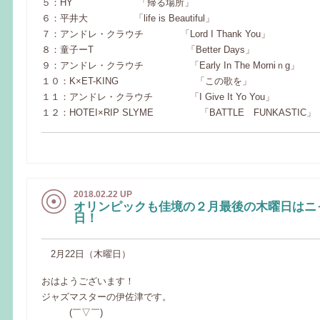
５：HY 「帰る場所」
６：平井大 「life is Beautiful」
７：アンドレ・クラウチ 「Lord I Thank You」
８：童子ーT 「Better Days」
９：アンドレ・クラウチ 「Early In The Morniｎg」
１０：K×ET-KING 「この歌を」
１１：アンドレ・クラウチ 「I Give It Yo You」
１２：HOTEI×RIP SLYME 「BATTLE FUNKASTIC」
2018.02.22 UP
オリンピックも佳境の２月最後の木曜日はニ
日！
2月22日（木曜日）
おはようございます！
ジャズマスターの伊佐津です。
(￣▽￣)