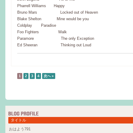
Pharrell Williams Happy
Bruno Mars Locked out of Heaven
Blake Shelton Mine would be you
Coldplay Paradise
Foo Fighters Walk
Paramore The only Exception
Ed Sheeran Thinking out Loud
1
2
3
4
次へ »
タイトル
おはよう791