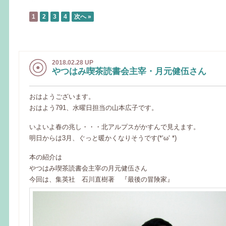
1
2
3
4
次へ »
2018.02.28 UP
やつはみ喫茶読書会主宰・月元健伍さん
おはようございます。
おはよう791、水曜日担当の山本広子です。
いよいよ春の兆し・・・北アルプスがかすんで見えます。
明日からは3月、ぐっと暖かくなりそうです(*‘ω‘ *)
本の紹介は
やつはみ喫茶読書会主宰の月元健伍さん
今回は、集英社 石川直樹著 『最後の冒険家』