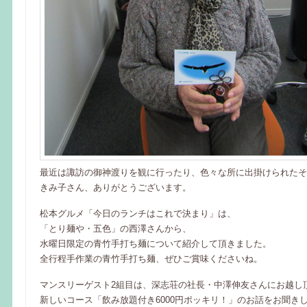
最近は諏訪の御神渡りを観に行ったり、色々な所に出掛けられたそ
きみ子さん、ありがとうございます。
松本グルメ「今日のランチはこれで決まり」は、
「とり麺や・五色」の西澤さんから、
水曜日限定の青竹手打ち麺について紹介して頂きました。
全行程手作業の青竹手打ち麺、ぜひご賞味くださいね。
マンスリーゲスト2組目は、深志荘の社長・中澤伸友さんにお越し
新しいコース「飲み放題付き6000円ポッキリ！」のお話をお聞き