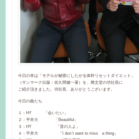
今日の本は「モデルが秘密にしたがる体幹リセットダイエット」
（サンマーク出版：佐久間健一著）を、興文堂の功社長に
ご紹介頂きました。功社長、ありがとうございます。
今日の曲たち
１：HY 「会いたい」
２：平井大 「Beautiful」
３：HY 「昔の人よ」
４：平井大 「I don`t want to miss a thing」