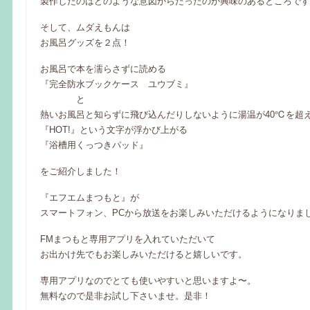
製作したのはどのような意図からだったのか興味のあるところです
そして、ムダえもんは
お風呂グッズを２点！
お風呂で本を濡らさずに読める
『完全防水ブックケース ユウブミ』
と
熱いお風呂と知らずに飛び込んだりしないように湯温が40℃を超
『HOT!』という文字が浮かび上がる
『浴槽用くっつきパッド』
をご紹介しました！
『エフエムまつもと』が
スマートフォン、PCから放送をお楽しみいただけるようになりま
FMまつもと専用アプリを入れていただいて
お出かけ先でもお楽しみいただけると嬉しいです。
専用アプリなのでとても使いやすいと思いますよ〜。
無料なので是非お試し下さいませ。是非！