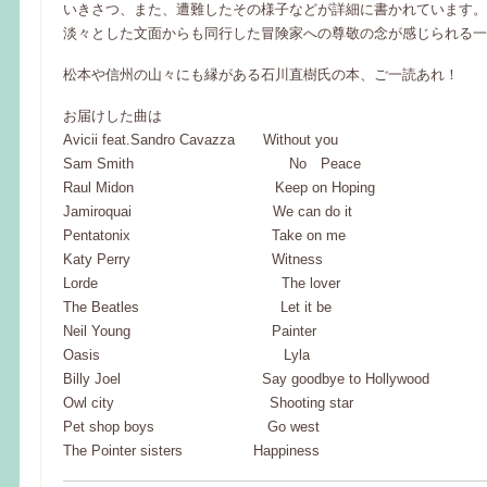
いきさつ、また、遭難したその様子などが詳細に書かれています。
淡々とした文面からも同行した冒険家への尊敬の念が感じられる一
松本や信州の山々にも縁がある石川直樹氏の本、ご一読あれ！
お届けした曲は
Avicii feat.Sandro Cavazza Without you
Sam Smith No Peace
Raul Midon Keep on Hoping
Jamiroquai We can do it
Pentatonix Take on me
Katy Perry Witness
Lorde The lover
The Beatles Let it be
Neil Young Painter
Oasis Lyla
Billy Joel Say goodbye to Hollywood
Owl city Shooting star
Pet shop boys Go west
The Pointer sisters Happiness