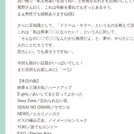
買い物で「私も色違いを買うね♪」と有無を言わさずお揃いにして
竜野さん曰く、これは年齢を重ねてもずっとあるそう。
まぁ男性でも経験ありますね(笑)
さらに豆知識として、「ドリーム・キラー」というものを教えて頂
これは「私は将来〇〇になりたい！」という人に対して、
「そんなの〇〇で〇〇なんだから無理だよ」と、夢や、やりたいこ
人のことだそうです。
恐ろしい。でも居そうですね‥。
今回も面白い話題がいっぱいでした！
また次回もお楽しみに( ｀ー´)ノ
【本日の曲】
絢香＆三浦大知／ハートアップ
E-girls／あいしてると言ってよかった
Sexy Zone／忘れられない花
SEKAI NO OWARI／サザンカ
NEWS／ヒカリノシズク
ゲスの極み乙女。／イメージセンリャク
YUKI／誰でもロンリー
EXO／Electric Kiss