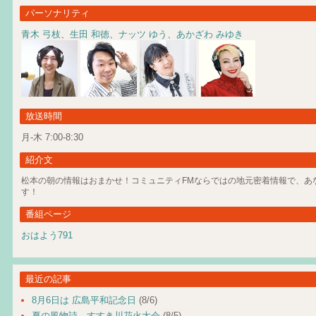
パーソナリティ
青木 弓枝
、
生田 和徳
、
ナッツ ゆう
、
あかざわ みゆき
放送時間
月-木 7:00-8:30
紹介文
松本の朝の情報はおまかせ！コミュニティFMならではの地元密着情報で、あ
す！
番組ページ
おはよう791
最近の記事
8月6日は 広島平和記念日
(8/6)
夏の風物詩、すすき川花火大会
(8/5)