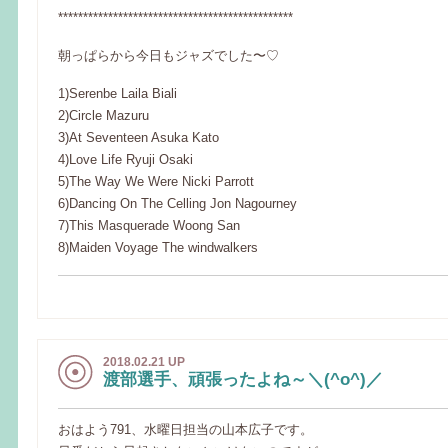
***********************************************
朝っぱらから今日もジャズでした〜♡
1)Serenbe Laila Biali
2)Circle Mazuru
3)At Seventeen Asuka Kato
4)Love Life Ryuji Osaki
5)The Way We Were Nicki Parrott
6)Dancing On The Celling Jon Nagourney
7)This Masquerade Woong San
8)Maiden Voyage The windwalkers
2018.02.21 UP
渡部選手、頑張ったよね～＼(^o^)／
おはよう791、水曜日担当の山本広子です。