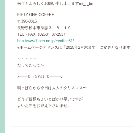
来年もよろしくお願い申し上げますm(_ _)m
FIFTY-ONE COFFEE
〒390-0815
長野県松本市深志３－８－１９
TEL・FAX（0263）87-2537
http://www7.ocn.ne.jp/~coffee51/
※ホームページアドレスは「2015年2月末まで」に変更となります
～～～～～
だってだって〜
♪───Ｏ（≧∇≦）Ｏ────♪
朝っぱらから今日は大人のクリスマス〜
どうぞ皆様ちょいとばかり早いですが
よいお年をお迎え下さいませ。