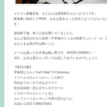
イケメン新藤店長、もともとは美容師さんだったそうです。
飲食業に転向して早8年、おきな堂をもっと好きになってもらいた
す！
放送終了後、色々と話を聞いていましたら、
なんと地元がかなり近所！中学校の１つ上の先輩でした～(´・ω・`)
なんとまぁ世の中は狭いこと‥
クールな装いでも中身は熱い男です。KENTA SHINDO！！
ぜひ、おきな堂さんへ行ってお話してみていかがでしょう☆
【本日の曲】
宇多田ヒカル／Can’t Wait Til Christmas
ドリームズカムトゥルー／この街で
竹内まりや／すてきなホリデイ
松任谷由実／恋人がサンタクロース
ミスターチルドレン／しるし
エレファントカシマシ／今宵の月のように
JUJU／LAST CHRISTMAS