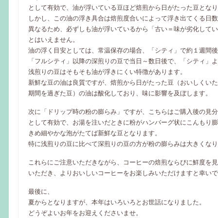
として有効で、油が浮いている豆ほど焙煎から日がたった豆となり
しかし、この油の浮き具合は焙煎度合いによって浮き出てくる日数
異なるため、必ずしも油が浮いているから「古い＝味が劣化してい
とはいえません。
油の浮く目安としては、常温保存の場合、「シティ」で約１週間後
「フルシティ」以降の深煎りの豆で当日～数日後で、「シティ」よ
浅煎りの豆はそもそも油が浮きにくい特徴があります。
新鮮な豆の油は良質ですが、焙煎から日がたった豆（おいしくいた
期間を過ぎた豆）の油は酸化しており、味に影響を及ぼします。
次に「ドリップ時の粉の膨らみ」ですが、こちらはご購入後の見分
として有効で、お湯を注いだときに粉がハンバーグ状にこんもり膨
きめ細やかな泡がたてば新鮮な豆となります。
特に浅煎りの豆に比べて深煎りの豆の方が粉の膨らみは大きくなり
これらにご注意いただきながら、コーヒーの焙煎ならびに鮮度を見
いただき、よりおいしいコーヒーをお楽しみいただけますと幸いで
最後に、
夏からとなりますが、本年はいろいろとお世話になりました。
どうぞよいお年をお迎えくださいませ。