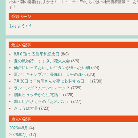
松本の朝の情報はおまかせ！コミュニティFMならではの地元密着情報で、あ
す！
番組ページ
おはよう791
最近の記事
8月6日は 広島平和記念日
(8/6)
夏の風物詩、すすき川花火大会
(8/5)
仙台にいっておいしい牛タンが食べたい朝
(8/4)
夏だ！キャンプだ！長峰山 天平の森へ
(8/3)
7月30日は「お母さんが夢に乾杯する日」!!
(7/30)
ランニング？ムーンウォーク？
(7/29)
涸沢ヒュッテから生電話！
(7/28)
加工組合さくらの「お米パン」
(7/27)
きょうは大暑
(7/23)
過去の記事
2026年8月
(4)
2026年7月
(17)