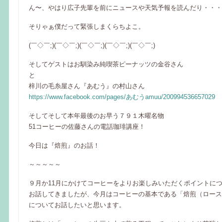
ん〜、やはり広子先輩を前にニュースや天気予報を読んだり・・・
そりゃぁ僕だって緊張しまくらちよこ。
(￣◇￣;)(￣◇￣;)(￣◇￣;)(￣◇￣;)(￣◇￣;)
そしてゲストはお馴染み純喫茶ピーナッツの金谷さん
と
梓川の毛糸屋さん『あむう』の村山さん
https://www.facebook.com/pages/あむうamuu/200994536657029
そしてそして本年最後のお早う７９１木曜名物
51コーヒーの佐藤さんの電話珈琲講座！
今日は『焙煎』のお話！
～～～～～
９月か11月にかけてコーヒーをよりお楽しみいただくポイントに
お話してきましたが、今月はコーヒーの基本である「焙煎（ロース
についてお話したいと思います。