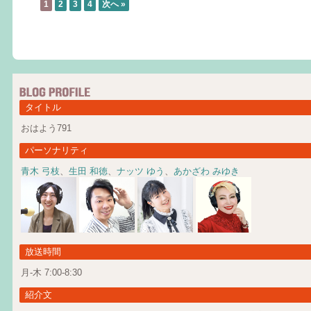
1
2
3
4
次へ »
タイトル
おはよう791
パーソナリティ
青木 弓枝
、
生田 和徳
、
ナッツ ゆう
、
あかざわ みゆき
放送時間
月-木 7:00-8:30
紹介文