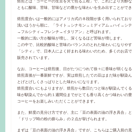
焙煎とは「コーヒーの生豆を火で煎る工程」で、これにより芳醇な
ともに酸味、苦味、甘味などの豊かな味わいを生み出すことができ
焙煎度合いは一般的にはアメリカ式の８段階が多く用いられており
浅いほうから順に、「ライト→シナモン→ミディアム→ハイ→シテ
→フルシティ→フレンチ→イタリアン」と呼ばれます。
一般的に浅い方が酸味が増し、深くなるほど苦味が増します。
この中で、比較的酸味と苦味のバランスのとれた味わいになりやす
「シティ」で、日本人によく好まれる味わいのため、多くのお店で
販売されています。
なお、コーヒーは焙煎後、日がたつにつれて徐々に香味が弱くなる
焙煎直後が一番新鮮ですが、実は焙煎したての豆はまだ味が馴染ん
とげとげしくさっぱりとした味わいになります。
焙煎度合いにもよりますが、焙煎から数日たつと味が馴染んでくる
味が馴染んでから約１週間位までがとても香り高くかつ味わいの豊
コーヒーをお楽しみいただくことができます。
また、鮮度の見分け方ですが、主に「豆の表面の油の浮き具合」と
「ドリップ時の粉の膨らみ」の２点が挙げられます。
まずは「豆の表面の油の浮き具合」ですが、こちらはご購入前の見