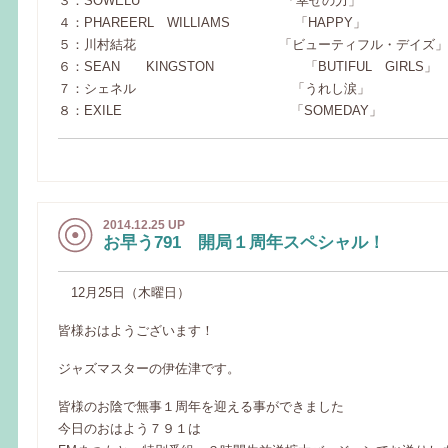
３：SOWELU 「幸せの力」
４：PHAREERL WILLIAMS 「HAPPY」
５：川村結花 「ビューティフル・デイズ」
６：SEAN KINGSTON 「BUTIFUL GIRLS」
７：シェネル 「うれし涙」
８：EXILE 「SOMEDAY」
2014.12.25 UP
お早う791 開局１周年スペシャル！
12月25日（木曜日）
皆様おはようございます！
ジャズマスターの伊佐津です。
皆様のお陰で無事１周年を迎える事ができました
今日のおはよう７９１は