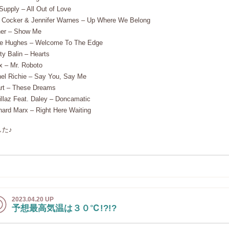
 Supply – All Out of Love
 Cocker & Jennifer Warnes – Up Where We Belong
er – Show Me
lie Hughes – Welcome To The Edge
ty Balin – Hearts
x – Mr. Roboto
nel Richie – Say You, Say Me
rt – These Dreams
illaz Feat. Daley – Doncamatic
hard Marx – Right Here Waiting
した♪
2023.04.20 UP
予想最高気温は３０℃!?!?