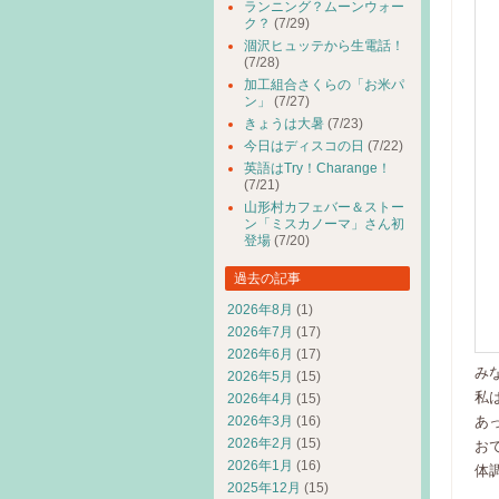
ランニング？ムーンウォー
ク？
(7/29)
涸沢ヒュッテから生電話！
(7/28)
加工組合さくらの「お米パ
ン」
(7/27)
きょうは大暑
(7/23)
今日はディスコの日
(7/22)
英語はTry！Charange！
(7/21)
山形村カフェバー＆ストー
ン「ミスカノーマ」さん初
登場
(7/20)
過去の記事
2026年8月
(1)
2026年7月
(17)
2026年6月
(17)
み
2026年5月
(15)
私
2026年4月
(15)
2026年3月
(16)
あ
2026年2月
(15)
お
2026年1月
(16)
体
2025年12月
(15)