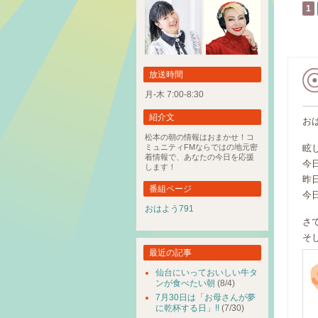
1
放送時間
月-木 7:00-8:30
紹介文
お
松本の朝の情報はおまかせ！コ
ミュニティFMならではの地元密
眩
着情報で、あなたの今日を応援
今
します！
昨
番組ページ
今
おはよう791
さ
そ
最近の記事
仙台にいっておいしい牛タ
ンが食べたい朝
(8/4)
7月30日は「お母さんが夢
に乾杯する日」!!
(7/30)