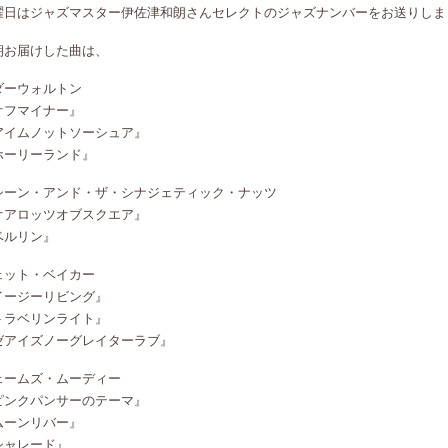
曜日はジャズマスター伊佐津和朗さんセレクトのジャズナンバーをお送りしま
朝お届けした曲は、
ダーウォルトン
オフマイナー』
アイムノットソーシュア』
ホーリーランド』
シーン・アンド・ザ・シナジェティック・ナッツ
オアロッツオブスクエア』
ベルリン』
ェット・ベイカー
イージーリビング』
トラベリンライト』
ゼアイズノーグレイターラブ』
ェームズ・ムーディー
ピンクパンサーのテーマ』
ムーンリバー』
シャレード』