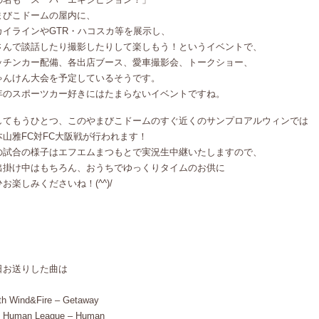
まびこドームの屋内に、
カイラインやGTR・ハコスカ等を展示し、
さんで談話したり撮影したりして楽しもう！というイベントで、
ッチンカー配備、各出店ブース、愛車撮影会、トークショー、
ゃんけん大会を予定しているそうです。
年のスポーツカー好きにはたまらないイベントですね。
してもうひとつ、このやまびこドームのすぐ近くのサンプロアルウィンでは
本山雅FC対FC大阪戦が行われます！
の試合の様子はエフエムまつもとで実況生中継いたしますので、
出掛け中はもちろん、おうちでゆっくりタイムのお供に
お楽しみくださいね！(^^)/
日お送りした曲は
th Wind&Fire – Getaway
 Human League – Human