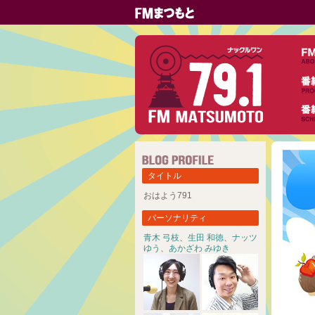
タイトル
おはよう791
パーソナリティ
青木 弓枝
、
生田 和徳
、
ナッツ
ゆう
、
あかざわ みゆき