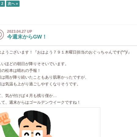
2
次へ »
2023.04.27 UP
今週末からGW！
はようございます！『おはよう７９１木曜日担当のおぐっちゃんです(^^)/』
しいほどの朝日が降りそそいでいます。
日の松本は晴れの予報！
日は雨が降り続いたこともあり肌寒かったですが、
日は気温も上がり過ごしやすくなりそうです。
て、気が付けば４月も残り僅か…
して、週末からはゴールデンウイークですね！