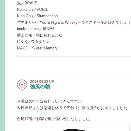
嵐／BRAVE
Nulbarich／VOICE
King Gnu／Slumberland
竹内まりや／You & Night & Whisky～ウイスキーがお好きでしょ（Eng
back number／最深部
桑田佳祐／明日晴れるかな
C & K／ワタタリカ
MACO／Sweet Memory
2019.09.23 UP
強風の朝
月曜日の担当は布野えいじさんですが
今日布野さんは急遽お休みで代わりに原山朋子がお送りしました。
台風17号の影響で風の強い朝になりました。