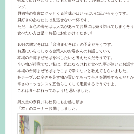
帆立で出汁をとって、ひもと肝をはずして貝柱にしてほぐしてラー
ング。
貝独特の奥歯にグッとくる旨味が口いっぱいに広がるそうです。
貝好きのあなたには見逃せない一杯です。
ただ、五色の海そばは人気があってお昼には売り切れてしまうそう
食べたい方は是非お昼にお出かけください!
10月の限定そばは「台湾まぜそば」の予定だそうです。
お店にいらっしゃる台湾人のお客さんのお話していて
本場の台湾まぜそばを出したいと考えたんだそうです。
辛い物が得意でない私は、気になるけれど食べた事が無いとお話す
本場の台湾まぜそばはそこまで辛くないと教えてもらいました。
各テーブルに辛さを足す物が置いてあって辛さを調整するんだとか
辛さのエッセンスを五色らしくして用意するそうですよ。
これは食べに行ってみよう!と思いました。
興文堂の奈良井功社長にもお越し頂き
「本」のコーナーお届けしました。