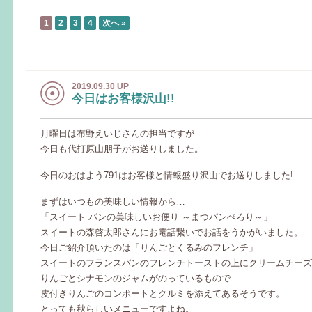
1
2
3
4
次へ »
2019.09.30 UP
今日はお客様沢山!!
月曜日は布野えいじさんの担当ですが
今日も代打原山朋子がお送りしました。
今日のおはよう791はお客様と情報盛り沢山でお送りしました!
まずはいつもの美味しい情報から…
「スイート パンの美味しいお便り ～まつパンぺろり～」
スイートの森啓太郎さんにお電話繋いでお話をうかがいました。
今日ご紹介頂いたのは「りんごとくるみのフレンチ」
スイートのフランスパンのフレンチトーストの上にクリームチーズ
りんごとシナモンのジャムがのっているもので
皮付きりんごのコンポートとクルミを添えてあるそうです。
とっても秋らしいメニューですよね。