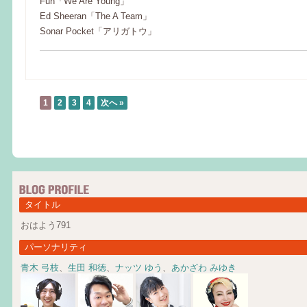
Fun「We Are Young」
Ed Sheeran「The A Team」
Sonar Pocket「アリガトウ」
1
2
3
4
次へ »
タイトル
おはよう791
パーソナリティ
青木 弓枝
、
生田 和徳
、
ナッツ ゆう
、
あかざわ みゆき