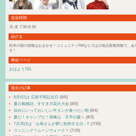
放送時間
月-木 7:00-8:30
紹介文
松本の朝の情報はおまかせ！コミュニティFMならではの地元密着情報で、あ
す！
番組ページ
おはよう791
最近の記事
8月6日は 広島平和記念日
(8/6)
夏の風物詩、すすき川花火大会
(8/5)
仙台にいっておいしい牛タンが食べたい朝
(8/4)
夏だ！キャンプだ！長峰山 天平の森へ
(8/3)
7月30日は「お母さんが夢に乾杯する日」!!
(7/30)
ランニング？ムーンウォーク？
(7/29)