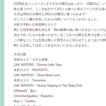
2日間あるトンコツゴシキですが土曜日はあっさり、日曜日はこっ
味も違うので、ここをめがけて2日とも食べに来るファンの方も多
今月は28日の土曜日と29日の日曜日に食べられます!
そしてとり麺や五色こだわりの卵についてもうかがいました。
大町の平飼いの自然卵だそうで
餌にも化学的な物を加えず、鶏の健康の為に食べさせないといけな
自分で作ったものを食べさせているこだわりの卵を五色では使って
この卵なくしては五色は無いと西澤さんに言わせてしまうほどの卵
卵にも注目して注文してみるのもいいかもしれません。
今日の曲
木村カエラ「小さな英雄」
ZAK WATERS「Gimme Little Sign」
木村カエラ「HOLIDAYS」
ZAK WATERS「Show More Love」
木村カエラ「Tomorrow」
ZAK WATERS「Skinny Dipping In The Deep End」
GReeeeN「遥か」
Christina Aguilera「Beautiful」
May J「Garden」