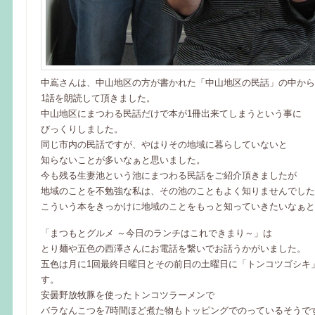
中嶌さんは、中山地区の方が書かれた「中山地区の民話」の中から
1話を朗読して頂きました。
中山地区にまつわる民話だけで本が1冊出来てしまうという事に
びっくりしました。
同じ市内の民話ですが、やはりその地域に暮らしていないと
知らないことが多いなぁと思いました。
今も残る生妻池という池にまつわる民話をご紹介頂きましたが
地域のことを不勉強な私は、その池のこともよく知りませんでした
こういう本をきっかけに地域のことをもっと知っていきたいなぁと
「まつもとグルメ ～今日のランチはこれできまり～」は
とり麺や五色の西澤さんにお電話を繋いでお話うかがいました。
五色は月に1回最終日曜日とその前日の土曜日に「トンコツゴシキ
す。
安曇野放牧豚を使ったトンコツラーメンで
バラなんこつを7時間ほど煮た物もトッピングでのっているそうで