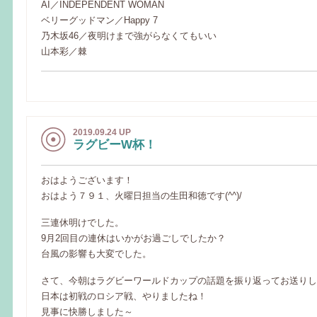
AI／INDEPENDENT WOMAN
ベリーグッドマン／Happy 7
乃木坂46／夜明けまで強がらなくてもいい
山本彩／棘
2019.09.24 UP
ラグビーW杯！
おはようございます！
おはよう７９１、火曜日担当の生田和徳です(^^)/
三連休明けでした。
9月2回目の連休はいかがお過ごしでしたか？
台風の影響も大変でした。
さて、今朝はラグビーワールドカップの話題を振り返ってお送りし
日本は初戦のロシア戦、やりましたね！
見事に快勝しました～