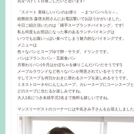
気をつけて１日過ごしたいと思います!
「スイート 美味しいパンのお便り ～まつパンぺろり～」
総務担当 森啓太郎さんにお電話繋いでお話うかがいました。
今日ご紹介頂いたのは「縄手スープランチバイキング」です!
私も何度もお世話になった事のあるランチバイキングは
いつでもお腹いっぱい食べてしまう魅力的なバイキングです。
メニューは
色々なパンとスープゆで卵・サラダ、ドリンクです。
パンはフランスパン・五穀食パン
月替わりパン(今月はかぼちゃを練りこんだパンだそうです!)
メープルラウンドなど色々なパンが用意されているそうです。
そしてスープも何日かおきに替わるスープを楽しめるそうです。
ミネストローネやにんじんスープ、カレースープにコーンスープと
どのスープに当たるか楽しみですね。
大人1名につき未就学児2名まで無料も嬉しいですね。
マンスリーゲストのコーナーには中嶌きみ子さんをお迎えしました