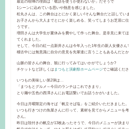
最近の喧嘩の理由は「敬語を使うか使わないか」だそうで
1シーンに込めている思いや熱意を感じました。
松丸さんは、この舞台はとにかく楽しい!そんな舞台だと話してい
お子さんから大人までとにかく楽しめる、笑ってしまうお芝居に仕
うです。
増田さんは大学生が夏休みを費やして作った舞台。是非見に来てほ
てくれました。
そして、今日の紅一点新井さんは今年入った1年生の新人女優さん
稽古中には無意識に自分の意見を先輩達に言うこともあるんだとか(
山脈の皆さんの舞台、観に行ってみてはいかがでしょうか?
チケットなど詳しくは
まつもと演劇祭ホームページ
でご確認くださ
いつもの美味しい第2弾は…
「まつもとグルメ～今日のランチはこれできまり」
とり麺や五色の西澤さんにお電話繋いでお話うかがいました。
今日は月曜限定の海そば「帆立そば塩」をご紹介いただきました。
いつも行きつけの魚屋さんに行って、素材を見てからメニューを考
さん。
昨日は殻付きの帆立が13枚あったそうで、今日のメニューが決ま