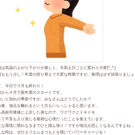
週は気温の上がり下がりが激しく、天気も日ごとに変わり大変(*_*;)
週ももう少し！年度の切り替えで大変な時期ですが、無理はせず頑張りましょ
て、今日で３月も終わり！
日から４月で新年度のスタートです。
会いと別れの季節ですが、みなさんはどうでしたか？
の春、地元を離れるという方もいらっしゃると思います。
も高校卒業後に上京した身なので、ワクワクとドキドキ、
して不安も入り混じる複雑な心境だったことを覚えています。
たな環境に慣れなるまでひと踏ん張り！ですが地元が恋しくなるんですよね…
んな時は、ぜひエフエムまつもとを聴いてパワーチャージを！