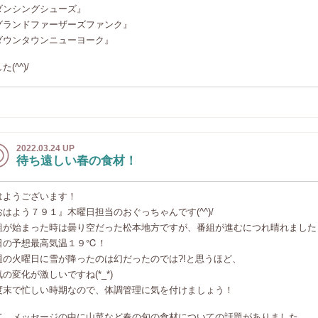
ダンシングシューズ』
グランドファーザーズファンク』
ダウンタウンニューヨーク』
た(^^)/
2022.03.24 UP
待ち遠しい春の食材！
はようございます！
おはよう７９１』木曜日担当のおぐっちゃんです(^^)/
組が始まった時は曇り空だった松本地方ですが、番組が進むにつれ晴れました
日の予想最高気温１９℃！
週の火曜日に雪が降ったのは幻だったのでは?!と思うほど、
の変化が激しいですね(*_*)
度末で忙しい時期なので、体調管理に気を付けましょう！
て、メッセージの中に山菜など春の旬の食材についての話題がありました。