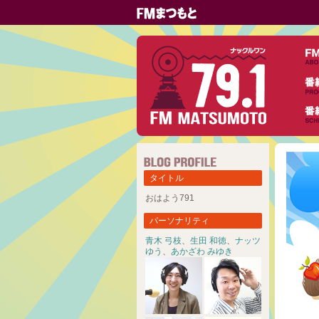
タイトル
おはよう791
パーソナリティ
青木 弓枝
、
生田 和徳
、
ナッツ
ゆう
、
あかざわ みゆき