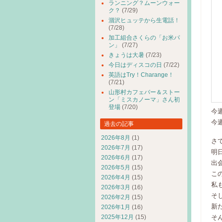
ランニング？ムーンウォー
ク？
(7/29)
涸沢ヒュッテから生電話！
(7/28)
加工組合さくらの「お米パ
ン」
(7/27)
きょうは大暑
(7/23)
今日はディスコの日
(7/22)
英語はTry！Charange！
(7/21)
山形村カフェバー＆ストー
ン「ミスカノーマ」さん初
登場
(7/20)
今
今
過去の記事
2026年8月
(1)
さ
2026年7月
(17)
明
2026年6月
(17)
出
2026年5月
(15)
こ
2026年4月
(15)
私
2026年3月
(16)
そ
2026年2月
(15)
新
2026年1月
(16)
2025年12月
(15)
そ