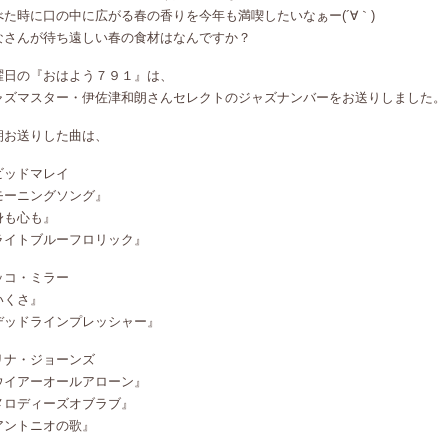
べた時に口の中に広がる春の香りを今年も満喫したいなぁー(´∀｀)
なさんが待ち遠しい春の食材はなんですか？
曜日の『おはよう７９１』は、
ャズマスター・伊佐津和朗さんセレクトのジャズナンバーをお送りしました。
朝お送りした曲は、
ビッドマレイ
モーニングソング』
身も心も』
ライトブルーフロリック』
ッコ・ミラー
いくさ』
デッドラインプレッシャー』
リナ・ジョーンズ
ウイアーオールアローン』
メロディーズオブラブ』
アントニオの歌』