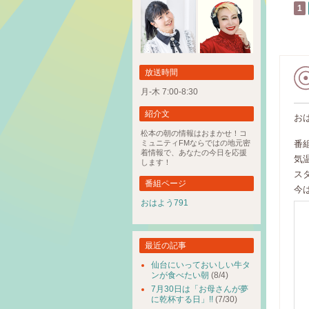
1
放送時間
月-木 7:00-8:30
紹介文
お
松本の朝の情報はおまかせ！コ
ミュニティFMならではの地元密
番
着情報で、あなたの今日を応援
気
します！
ス
番組ページ
今
おはよう791
最近の記事
仙台にいっておいしい牛タ
ンが食べたい朝
(8/4)
7月30日は「お母さんが夢
に乾杯する日」!!
(7/30)