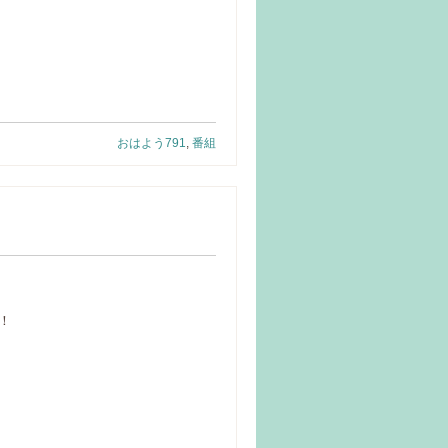
おはよう791
,
番組
！