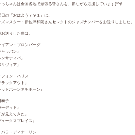
ぐっちゃんは全国各地で頑張る皆さんを、影ながら応援しています(^^)/
曜日の『おはよう７９１』は、
ャズマスター・伊佐津和朗さんセレクトのジャズナンバーをお送りしました。
朝お送りした曲は、
ライアン・ブロンバーグ
キャラバン』
ペンサティバ』
ボリヴィア』
テフォン・ハリス
ブラックアウト』
レッドボーンネチボーン』
川泰子
パーディド』
灯が見えてきた』
デュークスプレイス』
ーバラ・ディナーリン