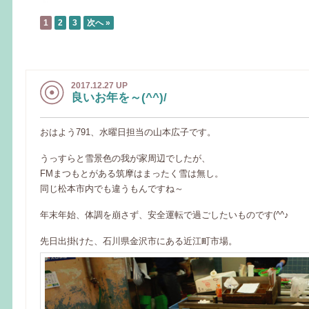
1
2
3
次へ »
2017.12.27 UP
良いお年を～(^^)/
おはよう791、水曜日担当の山本広子です。
うっすらと雪景色の我が家周辺でしたが、
FMまつもとがある筑摩はまったく雪は無し。
同じ松本市内でも違うもんですね～
年末年始、体調を崩さず、安全運転で過ごしたいものです(^^♪
先日出掛けた、石川県金沢市にある近江町市場。