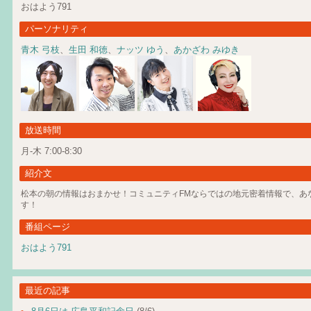
おはよう791
パーソナリティ
青木 弓枝
、
生田 和徳
、
ナッツ ゆう
、
あかざわ みゆき
放送時間
月-木 7:00-8:30
紹介文
松本の朝の情報はおまかせ！コミュニティFMならではの地元密着情報で、あ
す！
番組ページ
おはよう791
最近の記事