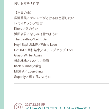
良いお年を！(^^)/
【本日の曲】
広瀬香美／ゲレンデがとけるほど恋したい
レミオロメン／粉雪
Kiroro／冬のうた
浜田省吾／悲しみは雪のように
The Beatles／Let It Be
Hey! Say! JUMP／White Love
DAOKO×岡村靖幸／ステップアップLOVE
Glay／Winter,Again
椎名林檎／おいしい季節
back number／瞬き
MISHA／Everything
Superfly／輝く月のように
2017.12.25 UP
メリークリスマス！！はっぴーす！