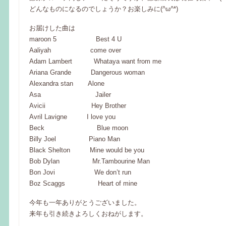
どんなものになるのでしょうか？お楽しみに(^ω^*)
お届けした曲は
maroon 5 Best 4 U
Aaliyah come over
Adam Lambert Whataya want from me
Ariana Grande Dangerous woman
Alexandra stan Alone
Asa Jailer
Avicii Hey Brother
Avril Lavigne I love you
Beck Blue moon
Billy Joel Piano Man
Black Shelton Mine would be you
Bob Dylan Mr.Tambourine Man
Bon Jovi We don’t run
Boz Scaggs Heart of mine
今年も一年ありがとうございました。
来年も引き続きよろしくおねがします。