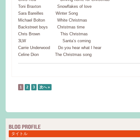
Toni Braxton Snowflakes of love
Sara Bareilles Winter Song
Michael Bolton White Christmas
Backstreet boys Christmas time
Chris Brown This Christmas
3LW Santa’s coming
Carrie Underwood Do you hear what I hear
Celine Dion The Christmas song
1
2
3
次へ »
タイトル