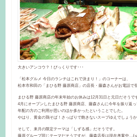
大きいアンコウ？！びっくりです･･･
「松本グルメ 今日のランチはこれで決まり！」のコーナーは、
松本市和田の「まひる野 藤原商店」の店長・藤森さんがお電話で
まひる野 藤原商店の年末年始のお休みは12月31日と元日だそうで
4月にオープンしたまひる野 藤原商店、藤森さんに今年を振り返
年配の方のご利用が思いのほか多かったということでした。
やはり、黄金の鶏そば！さっぱりで飽きないスープゆえでしょうか
そして、来月の限定テーマは「しずる感」だそうです。
藤原グループ同じテーマだそうですが、藤森店長は現在考案中…(-ω-