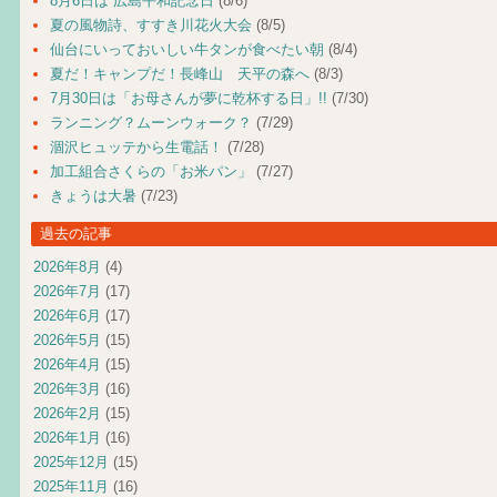
8月6日は 広島平和記念日
(8/6)
夏の風物詩、すすき川花火大会
(8/5)
仙台にいっておいしい牛タンが食べたい朝
(8/4)
夏だ！キャンプだ！長峰山 天平の森へ
(8/3)
7月30日は「お母さんが夢に乾杯する日」!!
(7/30)
ランニング？ムーンウォーク？
(7/29)
涸沢ヒュッテから生電話！
(7/28)
加工組合さくらの「お米パン」
(7/27)
きょうは大暑
(7/23)
過去の記事
2026年8月
(4)
2026年7月
(17)
2026年6月
(17)
2026年5月
(15)
2026年4月
(15)
2026年3月
(16)
2026年2月
(15)
2026年1月
(16)
2025年12月
(15)
2025年11月
(16)