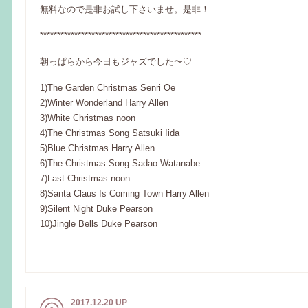
無料なので是非お試し下さいませ。是非！
***********************************************
朝っぱらから今日もジャズでした〜♡
1)The Garden Christmas Senri Oe
2)Winter Wonderland Harry Allen
3)White Christmas noon
4)The Christmas Song Satsuki Iida
5)Blue Christmas Harry Allen
6)The Christmas Song Sadao Watanabe
7)Last Christmas noon
8)Santa Claus Is Coming Town Harry Allen
9)Silent Night Duke Pearson
10)Jingle Bells Duke Pearson
2017.12.20 UP