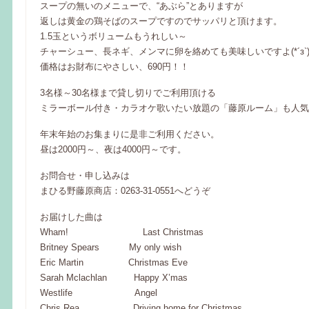
スープの無いのメニューで、“あぶら”とありますが
返しは黄金の鶏そばのスープですのでサッパリと頂けます。
1.5玉というボリュームもうれしい～
チャーシュー、長ネギ、メンマに卵を絡めても美味しいですよ(*´з`
価格はお財布にやさしい、690円！！
3名様～30名様まで貸し切りでご利用頂ける
ミラーボール付き・カラオケ歌いたい放題の「藤原ルーム」も人気
年末年始のお集まりに是非ご利用ください。
昼は2000円～、夜は4000円～です。
お問合せ・申し込みは
まひる野藤原商店：0263-31-0551へどうぞ
お届けした曲は
Wham! Last Christmas
Britney Spears My only wish
Eric Martin Christmas Eve
Sarah Mclachlan Happy X’mas
Westlife Angel
Chris Rea Driving home for Christmas