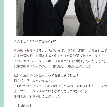
うん？なんだかペアルック(笑)
冒険家‥掘り下げるところがいっぱいで全然お時間が足りませんでし
さすが冒険家、お聞きすると命をかけた冒険話も飛び出てびっくり
アコンカグアのアンデス＠６９６０ｍの山で遭難したのだそうで(´・
無事救出されたものの、５日間意識不明だったのだとか・・
故郷の屋久島のお話もとっても魅力的でした！
縄文杉、見てみたいなぁ～。
今日いちばんビックリしたのは平田さんのリクエスト曲がレディガ
クラブミュージックが大好きなのだそうです(∩´∀｀)∩
平田さん、ありがとうござました！
【本日の曲】