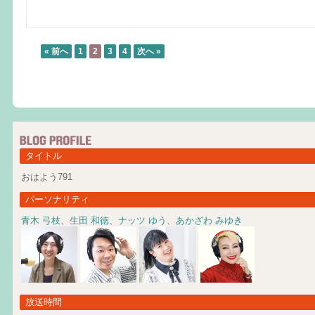
« 前へ
1
2
3
4
次へ »
タイトル
おはよう791
パーソナリティ
青木 弓枝
、
生田 和徳
、
ナッツ ゆう
、
あかざわ みゆき
放送時間