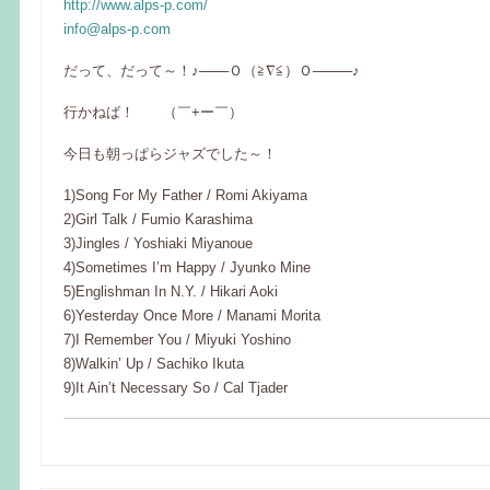
http://www.alps-p.com/
info@alps-p.com
だって、だって～！♪───Ｏ（≧∇≦）Ｏ────♪
行かねば！ （￣+ー￣）
今日も朝っぱらジャズでした～！
1)Song For My Father / Romi Akiyama
2)Girl Talk / Fumio Karashima
3)Jingles / Yoshiaki Miyanoue
4)Sometimes I’m Happy / Jyunko Mine
5)Englishman In N.Y. / Hikari Aoki
6)Yesterday Once More / Manami Morita
7)I Remember You / Miyuki Yoshino
8)Walkin’ Up / Sachiko Ikuta
9)It Ain’t Necessary So / Cal Tjader