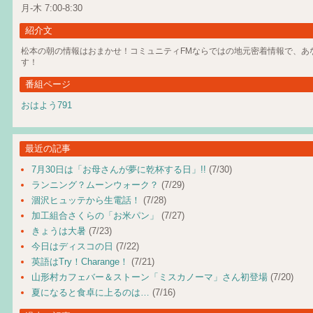
月-木 7:00-8:30
紹介文
松本の朝の情報はおまかせ！コミュニティFMならではの地元密着情報で、あ
す！
番組ページ
おはよう791
最近の記事
7月30日は「お母さんが夢に乾杯する日」!!
(7/30)
ランニング？ムーンウォーク？
(7/29)
涸沢ヒュッテから生電話！
(7/28)
加工組合さくらの「お米パン」
(7/27)
きょうは大暑
(7/23)
今日はディスコの日
(7/22)
英語はTry！Charange！
(7/21)
山形村カフェバー＆ストーン「ミスカノーマ」さん初登場
(7/20)
夏になると食卓に上るのは…
(7/16)