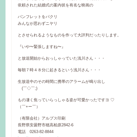
依頼された結婚式の案内状を有名な映画の
パンフレットをパクリ
みんなが思わずニヤリ
とさせられるようなものを作って大評判だったりします。
『いや〜緊張しますね〜』
と放送開始からおっしゃっていた浅川さん・・・
毎朝７時４８分に起きるという浅川さん・・・
生放送中のその時間に携帯のアラームが鳴り出し
(￣◇￣;)
もの凄く焦っていらっしゃる姿が可愛かったですヨ ♡
（￣+ー￣）
（有限会社）アルプス印刷
長野県安曇野市穂高柏原2842-6
電話 0263-82-8844