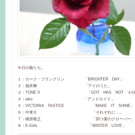
今日の曲たち。
１：カーク・フランクリン 「BRIGHTER DAY」
２：福井舞 「アイのうた」
３：TONE`X 「GOT HAS NOT ４GE
４：aiko 「アンドロイド」
５：VICTORIA TASTICE 「MAKE IT SHINE」
６：中孝介 「それぞれに…」
７：槇原敬之 「四つ葉のクローバー」
８：E-Girls 「WINTER LOVE」