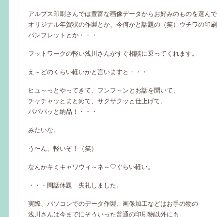
アルプス印刷さんでは豊富な画像データからお好みのものを選んで
オリジナル年賀状の作製とか、今何かと話題の（笑）ウチワの印刷
パンフレットとか・・・
フットワークの軽い浅川さんがすぐ相談に乗ってくれます。
え～どのくらい軽いかと言いますと・・・
ヒュ～っとやってきて、フンフ～ンとお話を聞いて、
チャチャッとまとめて、サクサクッと仕上げて、
パパパッと納品！・・・
みたいな。
う〜ん、軽いぞ！（笑）
なんかキミキャワウィ～ネ～♡ぐらい軽い。
・・・閑話休題 失礼しました。
実際、パソコンでのデータ作製、画像加工などはお手の物の
浅川さんは今までにそういった普通の印刷物以外にも