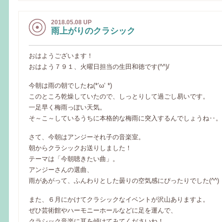
2018.05.08 UP
雨上がりのクラシック
おはようございます！
おはよう７９１、火曜日担当の生田和徳です(^^)/
今朝は雨の朝でしたね(*‘ω‘ *)
このところ乾燥していたので、しっとりして過ごし易いです。
一足早く梅雨っぽい天気。
そ～こ～しているうちに本格的な梅雨に突入するんでしょうね‥。
さて、今朝はアンジーそれ子の音楽室。
朝からクラシックお送りしました！
テーマは「今朝聴きたい曲」。
アンジーさんの選曲、
雨があがって、ふんわりとした曇りの空気感にぴったりでした(^^)
また、６月にかけてクラシックなイベントが沢山ありますよ。
ぜひ芸術館やハーモニーホールなどに足を運んで、
クラシック音楽に耳を傾けてみてくださいね！