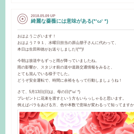
2018.05.09 UP
綺麗な薔薇には意味がある(*‘ω‘ *)
おはようございます！
おはよう７９１、水曜日担当の原山朋子さんに代わって、
本日は生田和徳がお送りしました!(^^)!
今朝は放送中もずっと雨が降っていましたね。
雨の影響か、スタジオ前の道や道路交通情報をみると、
とても混んでいる様子でした。
どうぞ安全運転で、時間に余裕をもって行動しましょうね！
さて、5月13日(日)は、母の日(*‘ω‘ *)
プレゼントに花束を渡すという方もいらっしゃると思います。
例えばバラをあげる方、色や本数で意味が変わるって知ってますか