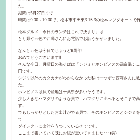
た。
期間は5月27日まで
時間は9:00～19:00で、松本市平田東3-15-3の松本マツダオート
松本グルメ「今日のランチはこれで決まり」は
とり麺や五色の西澤さんにお電話でお話うかがいました。
なんと五色は今日でちょうど9周年!
おめでとうございます!!
そんな今日、月曜日の海そばは「シジミとホンビノスの鶏白湯シェル
円です。
シジミ以外のカタカナがわからなかった私は一つずつ西澤さんに教
た。
ホンビノスは貝で産地は千葉県が多いそうです。
少し大きなハマグリのような貝で、ハマグリに比べるとそこまで高
す。
でもしっかりとしたお出汁がでる貝で、そのホンビノスとシジミを
て
ダイレクトに出汁をうつしているそうです。
ここまで書いていて既にお腹が空いてきました･･･(笑)