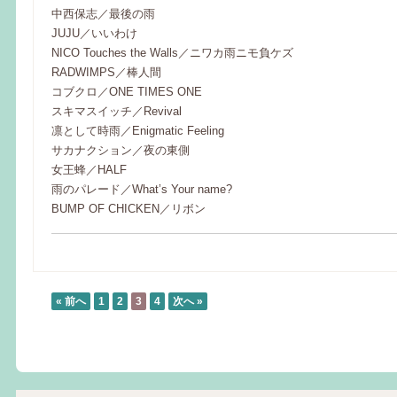
中西保志／最後の雨
JUJU／いいわけ
NICO Touches the Walls／ニワカ雨ニモ負ケズ
RADWIMPS／棒人間
コブクロ／ONE TIMES ONE
スキマスイッチ／Revival
凛として時雨／Enigmatic Feeling
サカナクション／夜の東側
女王蜂／HALF
雨のパレード／What’s Your name?
BUMP OF CHICKEN／リボン
« 前へ
1
2
3
4
次へ »