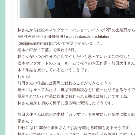
林さんからは松本マツダオートのショールームで12日の土曜日か
MAZDA MEETS SHINSHU maeda daisaku exhibition
[design&materials]についてお話うかがいました。
松本の町が「工芸」で賑わう5月。
林さんがいつか自分のお店でやりたいと思っていた工芸の催しとし
松本マツダオートのショールームで松本の木工作家・前田大作さん
木工作品を展示しているということです。
しかも!
前田さんの作品には実際に触れることができるそうで
椅子には座ってみたり、机は実際商談などに使ったりできるそうで
展示されている作品に自由に触れられる機会は珍しいですよね。
林さん自身も初めて椅子に座る時は緊張したそうです。
前田大作さんは信州の木材「カラマツ」を素材にした制作に取り組
家さんで
19日には14:00から前田さんのお話を聞ける時間もあるそうです。
林さんは気軽にショールームに来て、松本の工芸を体感して欲しい