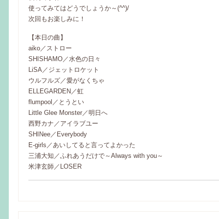
使ってみてはどうでしょうか～(^^)/
次回もお楽しみに！
【本日の曲】
aiko／ストロー
SHISHAMO／水色の日々
LiSA／ジェットロケット
ウルフルズ／愛がなくちゃ
ELLEGARDEN／虹
flumpool／とうとい
Little Glee Monster／明日へ
西野カナ／アイラブユー
SHINee／Everybody
E-girls／あいしてると言ってよかった
三浦大知／ふれあうだけで～Always with you～
米津玄師／LOSER