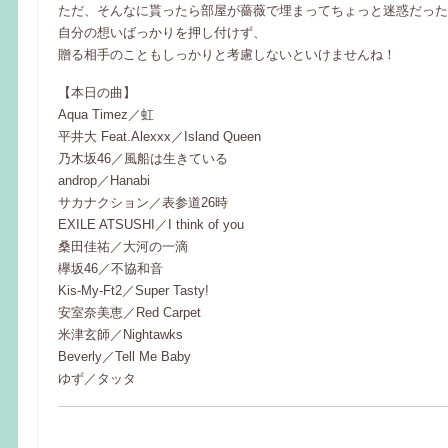
ただ、そんなに貰ったら部屋が薔薇で埋まってちょっと迷惑だったり
自分の想いばっかりを押し付けず、
贈る相手のこともしっかりと考慮しないといけませんね！
【本日の曲】
Aqua Timez／虹
平井大 Feat.Alexxx／Island Queen
乃木坂46／風船は生きている
androp／Hanabi
サカナクション／表参道26時
EXILE ATSUSHI／I think of you
桑田佳祐／大河の一滴
欅坂46／不協和音
Kis-My-Ft2／Super Tasty!
安室奈美恵／Red Carpet
米津玄師／Nightawks
Beverly／Tell Me Baby
ゆず／タッタ