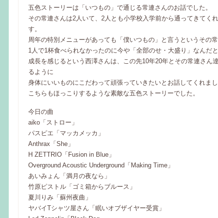
五色ストーリーは「いつもの」で通じる常連さんのお話でした。
その常連さんは2人いて、2人とも小学校入学前から通ってきてく
す。
周年の特別メニューがあっても「僕いつもの」と言うというその常
1人で1杯食べられなかったのに今や「全部のせ・大盛り」なんだ
成長を感じるという西澤さんは、この先10年20年とその常連さん
るように
身体にいいものにこだわって頑張っていきたいとお話してくれまし
こちらもほっこりするような素敵な五色ストーリーでした。
今日の曲
aiko「ストロー」
パスピエ「マッカメッカ」
Anthrax「She」
H ZETTRIO「Fusion in Blue」
Overground Acoustic Underground「Making Time」
あいみょん「満月の夜なら」
竹原ピストル「ゴミ箱からブルース」
夏川りみ「蘇州夜曲」
ヤバイTシャツ屋さん「眠いオブザイヤー受賞」