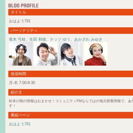
タイトル
おはよう791
パーソナリティ
青木 弓枝
、
生田 和徳
、
ナッツ ゆう
、
あかざわ みゆき
放送時間
月-木 7:00-8:30
紹介文
松本の朝の情報はおまかせ！コミュニティFMならではの地元密着情報で、あ
す！
番組ページ
おはよう791