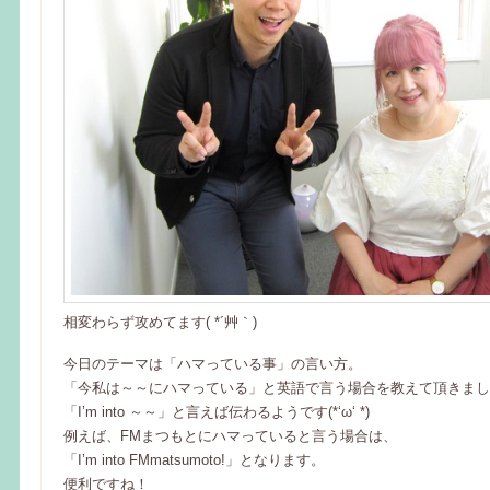
相変わらず攻めてます( *´艸｀)
今日のテーマは「ハマっている事」の言い方。
「今私は～～にハマっている」と英語で言う場合を教えて頂きまし
「I’m into ～～」と言えば伝わるようです(*‘ω‘ *)
例えば、FMまつもとにハマっていると言う場合は、
「I’m into FMmatsumoto!」となります。
便利ですね！