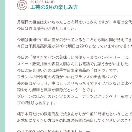
2018.05.14 UP
工芸の5月の楽しみ方
月曜日の担当はえいちゃんこと布野えいじさんですが、今週は交代
今日は原山朋子がお送りしました。
今朝は番組中に厚い雲が広がっているところから晴れ間が見えてき
今日は予想最高気温が24℃で明日は29℃となっていますので暑く
今日の「焼きたてパンの美味しいお便り～まつパンぺろり～」は、
スイート販売担当の森啓太朗さんにお電話でお話うかがいました。
今日ご紹介頂いたのは縄手本店限定商品の「ロデヴ」です。
フランスの田舎町の名前がついたフランスの田舎風パンで
外の皮はがっしり、中はしっとりもっちりでドイツパンなどに比べ
穏やかな酸味と風味が特徴だということです。
プレーンのほか、カレンツ＆カシューナッツとクランベリー＆ホワ
プの2種類もあります。
縄手本店だけの限定商品で焼きあがりが午前11時頃だということ
お求めになりたい方はその以降の時間に来店してくださいとのこと
今月の定休日のお知らせも頂きましたよー。