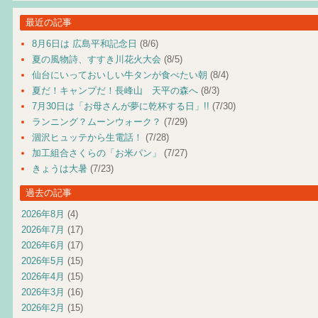
最近の記事
8月6日は 広島平和記念日
(8/6)
夏の風物詩、すすき川花火大会
(8/5)
仙台にいっておいしい牛タンが食べたい朝
(8/4)
夏だ！キャンプだ！長峰山 天平の森へ
(8/3)
7月30日は「お母さんが夢に乾杯する日」!!
(7/30)
ランニング？ムーンウォーク？
(7/29)
涸沢ヒュッテから生電話！
(7/28)
加工組合さくらの「お米パン」
(7/27)
きょうは大暑
(7/23)
過去の記事
2026年8月
(4)
2026年7月
(17)
2026年6月
(17)
2026年5月
(15)
2026年4月
(15)
2026年3月
(16)
2026年2月
(15)