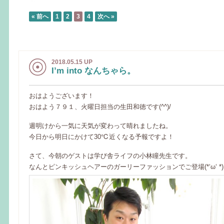
« 前へ
1
2
3
4
次へ »
2018.05.15 UP
I’m into なんちゃら。
おはようございます！
おはよう７９１、火曜日担当の生田和徳です(^^)/
週明けから一気に天気が変わって晴れましたね。
今日から明日にかけて30℃近くなる予報ですよ！
さて、今朝のゲストは学び舎ライフの小林瞳先生です。
なんとピンキッシュヘアーのガーリーファッションでご登場(*‘ω‘ *