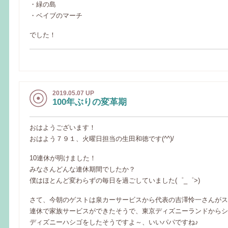
・緑の島
・ベイブのマーチ
でした！
2019.05.07 UP
100年ぶりの変革期
おはようございます！
おはよう７９１、火曜日担当の生田和徳です(^^)/
10連休が明けました！
みなさんどんな連休期間でしたか？
僕はほとんど変わらずの毎日を過ごしていました(゜_゜>)
さて、今朝のゲストは泉カーサービスから代表の吉澤怜一さんがス
連休で家族サービスができたそうで、東京ディズニーランドからシ
ディズニーハシゴをしたそうですよ～、いいパパですね♪