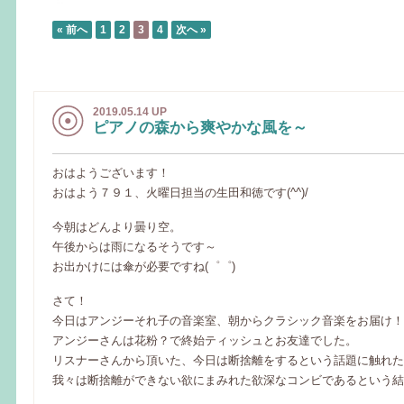
« 前へ
1
2
3
4
次へ »
2019.05.14 UP
ピアノの森から爽やかな風を～
おはようございます！
おはよう７９１、火曜日担当の生田和徳です(^^)/
今朝はどんより曇り空。
午後からは雨になるそうです～
お出かけには傘が必要ですね(゜゜)
さて！
今日はアンジーそれ子の音楽室、朝からクラシック音楽をお届け！
アンジーさんは花粉？で終始ティッシュとお友達でした。
リスナーさんから頂いた、今日は断捨離をするという話題に触れた
我々は断捨離ができない欲にまみれた欲深なコンビであるという結