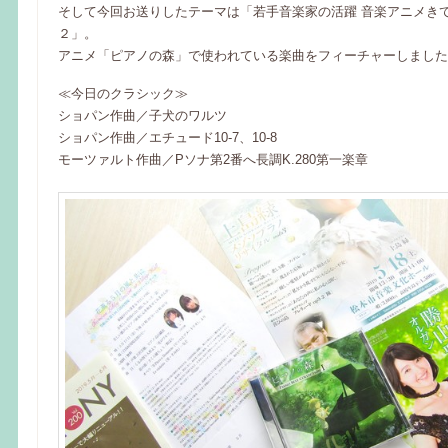
そして今回お送りしたテーマは「若手音楽家の活躍 音楽アニメき
２」。
アニメ「ピアノの森」で使われている楽曲をフィーチャーしました
≪今日のクラシック≫
ショパン作曲／子犬のワルツ
ショパン作曲／エチュード10-7、10-8
モーツァルト作曲／Pソナ第2番へ長調K.280第一楽章