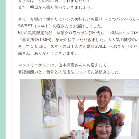
皆さんは、どの様に過ごされましたか？
また、明日から張り切っていきましょう。
さて、今朝の「焼きたてパンの美味しいお便り ～まつパンぺろり
SWEET（スヰト）の森さんとお届けしました。
5月の期間限定商品「抹茶クロワッサン(180円)」「和みホイップ(30
「黒豆抹茶(190円)」を紹介していただきました。大人気の抹茶の
そして１０日は、スヰトの日！皆さん是非SWEETへおでかけくだ
森さん、ありがとうございます。
マンスリーゲストは、山本深雪さんをお迎えして
非認知能力と、色育との活用法についてお話頂きました。