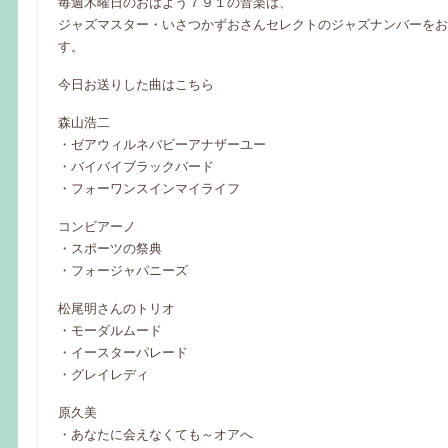
毎週木曜日のおはよう７９１の音楽は、
ジャズマスター・いさつかずおさんセレクトのジャズナンバーをお
す。
今日お送りした曲はこちら
森山浩二
・ゼアウィルネバビーアナザーユー
・バイバイブラックバード
・フォーワンスインマイライフ
コンビアーノ
・スポーツの祭典
・フォージャパニーズ
松尾明さんのトリオ
・モーダルムード
・イースターパレード
・グレイレディ
原久美
・あなたに会えなくても～オアへ