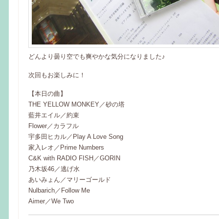
どんより曇り空でも爽やかな気分になりました♪
次回もお楽しみに！
【本日の曲】
THE YELLOW MONKEY／砂の塔
藍井エイル／約束
Flower／カラフル
宇多田ヒカル／Play A Love Song
家入レオ／Prime Numbers
C&K with RADIO FISH／GORIN
乃木坂46／逃げ水
あいみょん／マリーゴールド
Nulbarich／Follow Me
Aimer／We Two