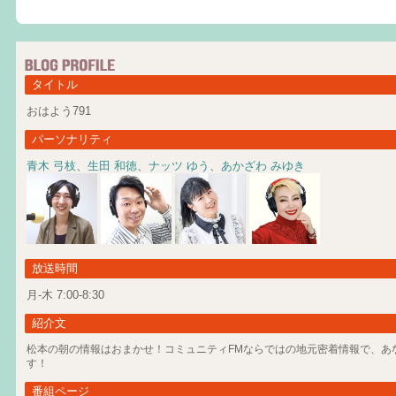
タイトル
おはよう791
パーソナリティ
青木 弓枝
、
生田 和徳
、
ナッツ ゆう
、
あかざわ みゆき
放送時間
月-木 7:00-8:30
紹介文
松本の朝の情報はおまかせ！コミュニティFMならではの地元密着情報で、あ
す！
番組ページ