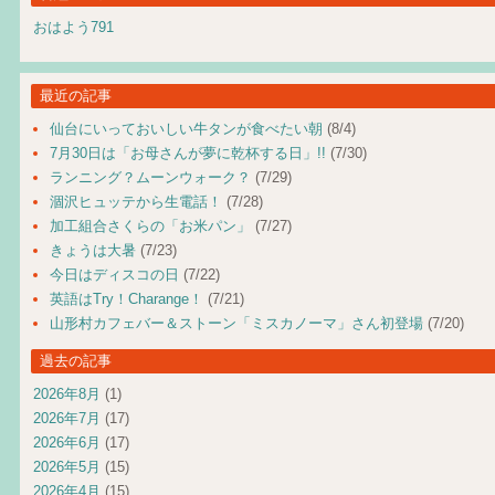
おはよう791
最近の記事
仙台にいっておいしい牛タンが食べたい朝
(8/4)
7月30日は「お母さんが夢に乾杯する日」!!
(7/30)
ランニング？ムーンウォーク？
(7/29)
涸沢ヒュッテから生電話！
(7/28)
加工組合さくらの「お米パン」
(7/27)
きょうは大暑
(7/23)
今日はディスコの日
(7/22)
英語はTry！Charange！
(7/21)
山形村カフェバー＆ストーン「ミスカノーマ」さん初登場
(7/20)
過去の記事
2026年8月
(1)
2026年7月
(17)
2026年6月
(17)
2026年5月
(15)
2026年4月
(15)