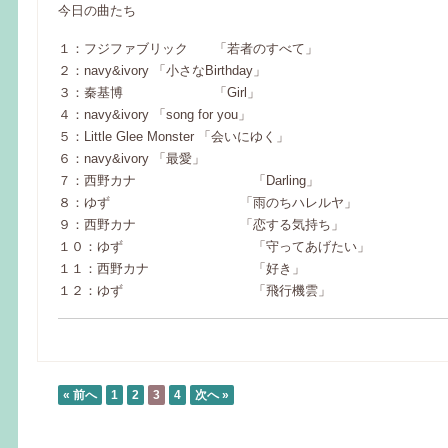
今日の曲たち
１：フジファブリック 「若者のすべて」
２：navy&ivory 「小さなBirthday」
３：秦基博 「Girl」
４：navy&ivory 「song for you」
５：Little Glee Monster 「会いにゆく」
６：navy&ivory 「最愛」
７：西野カナ 「Darling」
８：ゆず 「雨のちハレルヤ」
９：西野カナ 「恋する気持ち」
１０：ゆず 「守ってあげたい」
１１：西野カナ 「好き」
１２：ゆず 「飛行機雲」
« 前へ
1
2
3
4
次へ »