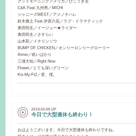
グッドモーニングアメリカ／ひこうき雲
C&K Feat.九州男／MICHI
ジャニーズWEST／アメノチハレ
鈴木雅之 Feat.伊原六花／ラブ・ドラマティック
奥田民生／イージュー★ライダー
奥田民生／さすらい
山本彩／イチリンソウ
BUMP OF CHICKEN／オンリーロンリーグローリー
Aimer／眩いばかり
三浦大知／Right Now
Flower／とても深いグリーン
Kis-My-Ft2／君、僕。
2019.05.06 UP
今日で大型連休も終わり！
おはようございます。今日で大型連休も終わりですね。