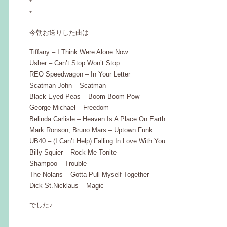
*
*
今朝お送りした曲は
Tiffany – I Think Were Alone Now
Usher – Can’t Stop Won’t Stop
REO Speedwagon – In Your Letter
Scatman John – Scatman
Black Eyed Peas – Boom Boom Pow
George Michael – Freedom
Belinda Carlisle – Heaven Is A Place On Earth
Mark Ronson, Bruno Mars – Uptown Funk
UB40 – (I Can’t Help) Falling In Love With You
Billy Squier – Rock Me Tonite
Shampoo – Trouble
The Nolans – Gotta Pull Myself Together
Dick St.Nicklaus – Magic
でした♪