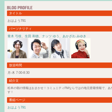
タイトル
おはよう791
パーソナリティ
青木 弓枝
、
生田 和徳
、
ナッツ ゆう
、
あかざわ みゆき
放送時間
月-木 7:00-8:30
紹介文
松本の朝の情報はおまかせ！コミュニティFMならではの地元密着情報で、あ
す！
番組ページ
おはよう791