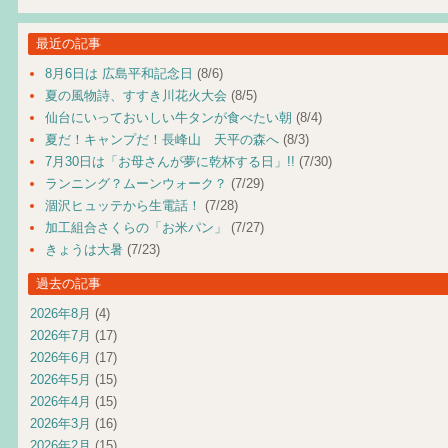
最近の記事
8月6日は 広島平和記念日
(8/6)
夏の風物詩、すすき川花火大会
(8/5)
仙台にいっておいしい牛タンが食べたい朝
(8/4)
夏だ！キャンプだ！長峰山 天平の森へ
(8/3)
7月30日は「お母さんが夢に乾杯する日」!!
(7/30)
ランニング？ムーンウォーク？
(7/29)
涸沢ヒュッテから生電話！
(7/28)
加工組合さくらの「お米パン」
(7/27)
きょうは大暑
(7/23)
過去の記事
2026年8月
(4)
2026年7月
(17)
2026年6月
(17)
2026年5月
(15)
2026年4月
(15)
2026年3月
(16)
2026年2月
(15)