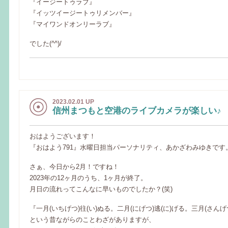
『イージートゥラブ』
『イッツイージートゥリメンバー』
『マイワンドオンリーラブ』
でした(^^)/
2023.02.01 UP
信州まつもと空港のライブカメラが楽しい♪
おはようございます！
『おはよう791』水曜日担当パーソナリティ、あかざわみゆきです
さぁ、今日から2月！ですね！
2023年の12ヶ月のうち、1ヶ月が終了。
月日の流れってこんなに早いものでしたか？(笑)
『一月(いちげつ)往(い)ぬる。二月(にげつ)逃(に)げる。三月(さんげつ
という昔ながらのことわざがありますが、