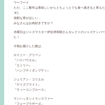
ワーフード
ただ、ここ数年は美味しいからとちょっとでも食べ過ぎると胃もた
;∀;)
強靭な胃がほしい…
みなさんはお肉好きですか？
木曜日はジャズマスター伊佐津和朗さんセレクトのジャズナンバー
た！
今朝お届けした曲は、
ロドニー・グリーン
『バドパウエル』
『エミリー』
『ハンプティダンプティ』
ジュリアン・コリエル
『ゲイズフライト』
『ティーコンブルース』
マンハッタントランスファー
『フォーブラザーズ』