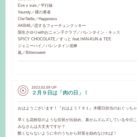
Eve x suis／平行線
Vaundy／裸の勇者
Che’Nelle／Happiness
AKB48／恋するフォーチュンクッキー
国生さゆりwithおニャン子クラブ／バレンタイン・キッス
SPICY CHOCOLATE／ずっと feat.HAN-KUN & TEE
ジェニーハイ／バレンタイン泥棒
嵐／Bittersweet
2023.02.09 UP
２月９日は「肉の日」！
おはようございます！『おはよう７９１』木曜日担当のおぐっちゃんで
早くも花粉症のような症状が出始め、鼻がムズムズしている今日こ
みなさんは大丈夫ですか？
酷くならないように今のうちから対策を始めなければ！