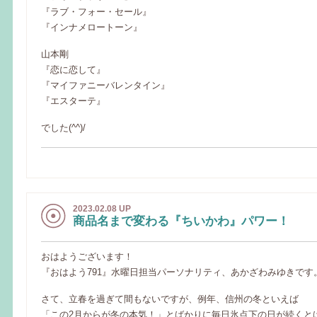
『ラブ・フォー・セール』
『インナメロートーン』
山本剛
『恋に恋して』
『マイファニーバレンタイン』
『エスターテ』
でした(^^)/
2023.02.08 UP
商品名まで変わる『ちいかわ』パワー！
おはようございます！
『おはよう791』水曜日担当パーソナリティ、あかざわみゆきです
さて、立春を過ぎて間もないですが、例年、信州の冬といえば
「この2月からが冬の本気！」とばかりに毎日氷点下の日が続くと