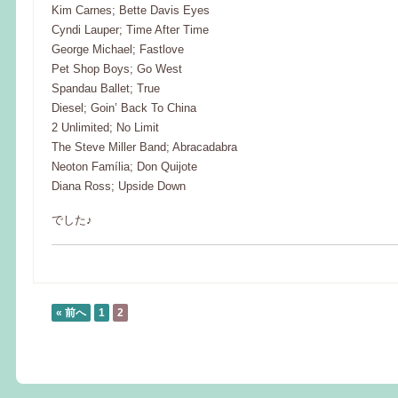
Kim Carnes; Bette Davis Eyes
Cyndi Lauper; Time After Time
George Michael; Fastlove
Pet Shop Boys; Go West
Spandau Ballet; True
Diesel; Goin’ Back To China
2 Unlimited; No Limit
The Steve Miller Band; Abracadabra
Neoton Família; Don Quijote
Diana Ross; Upside Down
でした♪
« 前へ
1
2