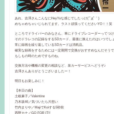
あれ、吉澤さんこんなにHeyYoな感じでしたっけ(´ﾟдﾟ｀)
めちゃめちゃいじられてます。ラスト頑張ってくださいYO！！笑
ところでドライバーのみなさん、車にドライブレコーダーってつけ
そのドラレコの記録をするSDカード、最後に換えたのはいつでしょう(*
常に録画を繰り返しているSDカードは消耗品。
確実な録画をするためには一定期間で交換がおすすめなんだそうで
もしもの時のためですものね。
交換方法や機種の変更の相談など、泉カーサービスへどうぞ♪
吉澤さんありがとうございましたー！
明日もお楽しみに！
【本日の曲】
土岐麻子／Valentine
乃木坂46／気づいたら片想い
竹内まりや／MajiでKoiする5秒前
西野カナ／GO FOR IT!!