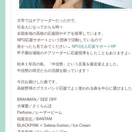
大学ではチアリーダーだったので、
社会人になってからも時々
全国各地の高校の応援団やチアを指導しています。
NPO応援サポートという団体で活動しているので
良かったら見てみてください→
NPO法人応援サポートHP
甲子園出場校のチアリーダーに応援指導をしたこともありますよ♪
松本１年目の私、「中信勢」という言葉を最近覚えました。
中信勢の球児たちの活躍を願っています！
今日お届けした曲です。
高校野球のブラスバンド応援でよく使われる曲を中心に選びました
BRAHMAN／SEE OFF
大塚愛／さくらんぼ
Perfume／レーザービーム
稲葉浩志／BANTAM
BLACKPINK × Selena Gomez／Ice Cream
乃木坂46／おいでシャンプー