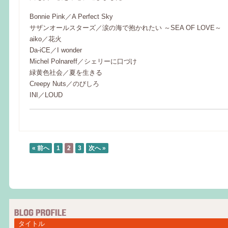
Bonnie Pink／A Perfect Sky
サザンオールスターズ／涙の海で抱かれたい ～SEA OF LOVE～
aiko／花火
Da-iCE／I wonder
Michel Polnareff／シェリーに口づけ
緑黄色社会／夏を生きる
Creepy Nuts／のびしろ
INI／LOUD
« 前へ
1
2
3
次へ »
タイトル