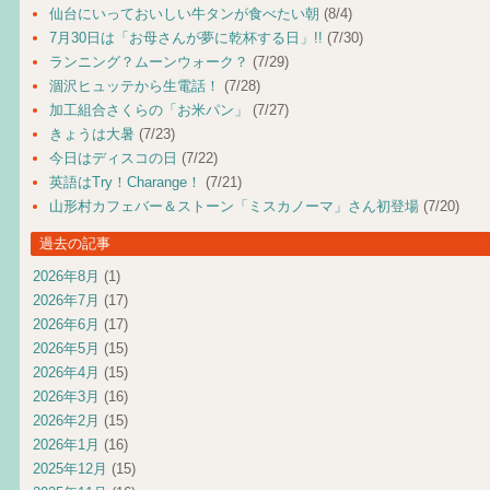
仙台にいっておいしい牛タンが食べたい朝
(8/4)
7月30日は「お母さんが夢に乾杯する日」!!
(7/30)
ランニング？ムーンウォーク？
(7/29)
涸沢ヒュッテから生電話！
(7/28)
加工組合さくらの「お米パン」
(7/27)
きょうは大暑
(7/23)
今日はディスコの日
(7/22)
英語はTry！Charange！
(7/21)
山形村カフェバー＆ストーン「ミスカノーマ」さん初登場
(7/20)
過去の記事
2026年8月
(1)
2026年7月
(17)
2026年6月
(17)
2026年5月
(15)
2026年4月
(15)
2026年3月
(16)
2026年2月
(15)
2026年1月
(16)
2025年12月
(15)