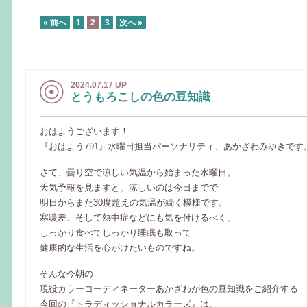
« 前へ
1
2
3
次へ »
2024.07.17 UP
とうもろこしの色の豆知識
おはようございます！
『おはよう791』水曜日担当パーソナリティ、あかざわみゆきです
さて、曇り空で涼しい気温から始まった水曜日。
天気予報を見ますと、涼しいのは今日までで
明日からまた30度超えの気温が続く模様です。
寒暖差、そして熱中症などにも気を付けるべく、
しっかり食べてしっかり睡眠も取って
健康的な生活を心がけたいものですね。
そんな今朝の
現役カラーコーディネーターあかざわが色の豆知識をご紹介する
今回の『トラディッショナルカラーズ』は、