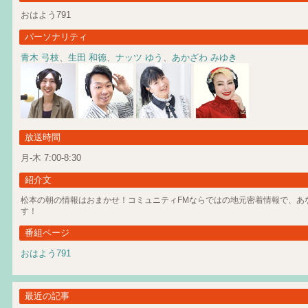
おはよう791
パーソナリティ
青木 弓枝
、
生田 和徳
、
ナッツ ゆう
、
あかざわ みゆき
放送時間
月-木 7:00-8:30
紹介文
松本の朝の情報はおまかせ！コミュニティFMならではの地元密着情報で、あ
す！
番組ページ
おはよう791
最近の記事