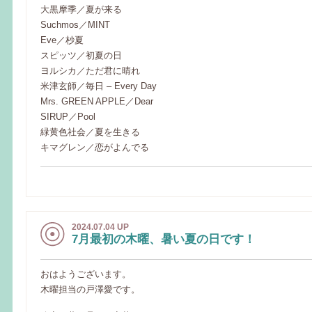
大黒摩季／夏が来る
Suchmos／MINT
Eve／杪夏
スピッツ／初夏の日
ヨルシカ／ただ君に晴れ
米津玄師／毎日 – Every Day
Mrs. GREEN APPLE／Dear
SIRUP／Pool
緑黄色社会／夏を生きる
キマグレン／恋がよんでる
2024.07.04 UP
7月最初の木曜、暑い夏の日です！
おはようございます。
木曜担当の戸澤愛です。