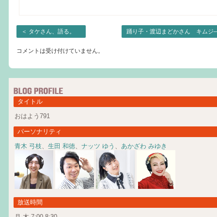
＜
タケさん、語る。
踊り子・渡辺まどかさん キムジ
コメントは受け付けていません。
タイトル
おはよう791
パーソナリティ
青木 弓枝
、
生田 和徳
、
ナッツ ゆう
、
あかざわ みゆき
放送時間
月-木 7:00-8:30