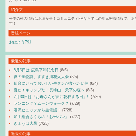
紹介文
松本の朝の情報はおまかせ！コミュニティFMならではの地元密着情報で、あ
す！
番組ページ
おはよう791
最近の記事
8月6日は 広島平和記念日
(8/6)
夏の風物詩、すすき川花火大会
(8/5)
仙台にいっておいしい牛タンが食べたい朝
(8/4)
夏だ！キャンプだ！長峰山 天平の森へ
(8/3)
7月30日は「お母さんが夢に乾杯する日」!!
(7/30)
ランニング？ムーンウォーク？
(7/29)
涸沢ヒュッテから生電話！
(7/28)
加工組合さくらの「お米パン」
(7/27)
きょうは大暑
(7/23)
過去の記事