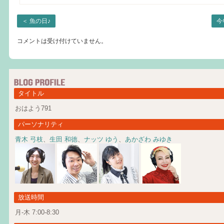
＜
魚の日♪
今
コメントは受け付けていません。
タイトル
おはよう791
パーソナリティ
青木 弓枝
、
生田 和徳
、
ナッツ ゆう
、
あかざわ みゆき
放送時間
月-木 7:00-8:30