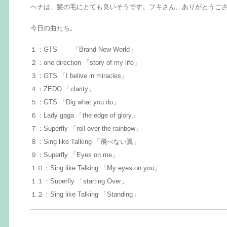
ヘナは、髪の毛にとても良いそうです。フキさん、ありがとうご
今日の曲たち。
１：GTS 「Brand New World」
２：one direction 「story of my life」
３：GTS 「I belive in miracles」
４：ZEDO 「clarity」
５：GTS 「Dig what you do」
６：Lady gaga 「the edge of glory」
７：Superfly 「roll over the rainbow」
８：Sing like Talking 「飛べない翼」
９：Superfly 「Eyes on me」
１０：Sing like Talking 「My eyes on you」
１１：Superfly 「starting Over」
１２：Sing like Talking 「Standing」