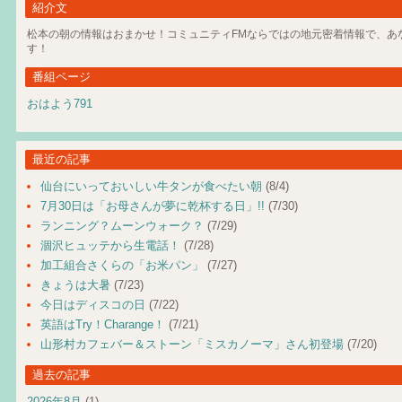
紹介文
松本の朝の情報はおまかせ！コミュニティFMならではの地元密着情報で、あ
す！
番組ページ
おはよう791
最近の記事
仙台にいっておいしい牛タンが食べたい朝
(8/4)
7月30日は「お母さんが夢に乾杯する日」!!
(7/30)
ランニング？ムーンウォーク？
(7/29)
涸沢ヒュッテから生電話！
(7/28)
加工組合さくらの「お米パン」
(7/27)
きょうは大暑
(7/23)
今日はディスコの日
(7/22)
英語はTry！Charange！
(7/21)
山形村カフェバー＆ストーン「ミスカノーマ」さん初登場
(7/20)
過去の記事
2026年8月
(1)