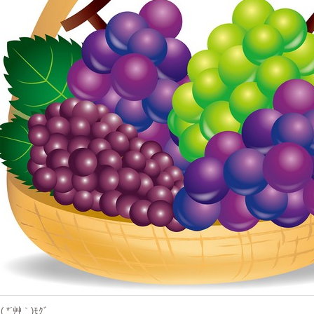
ﾞ( *´艸｀)ﾓｸﾞ