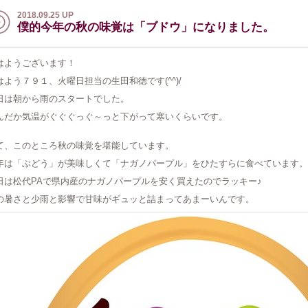
2018.09.25 UP
僕的今年の秋の味覚は「ブドウ」になりました。
はようございます！
はよう７９１、火曜日担当の生田和徳です(^^)/
日は朝から雨のスタートでした。
んだか気温がぐぐぐっぐ～っと下がって寒いくらいです。
て、このところ秋の味覚を堪能しています。
年は「ぶどう」が美味しくて「ナガノパープル」をひたすらに食べています。
日は松代PAで県内産のナガノパープルを安く買えたのでラッキー♪
の暑さと少雨と影響で甘味がギュッと詰まってあまーいんです。