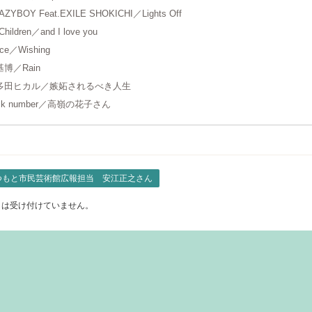
AZYBOY Feat.EXILE SHOKICHI／Lights Off
Children／and I love you
ice／Wishing
博／Rain
多田ヒカル／嫉妬されるべき人生
ck number／高嶺の花子さん
つもと市民芸術館広報担当 安江正之さん
トは受け付けていません。