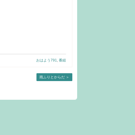
おはよう791
,
番組
雨ふりとからだ
＞