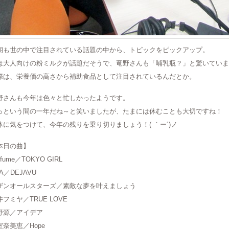
朝も世の中で注目されている話題の中から、トピックをピックアップ。
は大人向けの粉ミルクが話題だそうで、竜野さんも「哺乳瓶？」と驚いていま
際は、栄養価の高さから補助食品として注目されているんだとか。
野さんも今年は色々と忙しかったようです。
っという間の一年だね～と笑いましたが、たまには休むことも大切ですね！
体に気をつけて、今年の残りを乗り切りましょう！( ｀ー´)ノ
本日の曲】
rfume／TOKYO GIRL
A／DEJAVU
ザンオールスターズ／素敵な夢を叶えましょう
井フミヤ／TRUE LOVE
野源／アイデア
室奈美恵／Hope