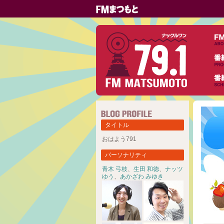
タイトル
おはよう791
パーソナリティ
青木 弓枝
、
生田 和徳
、
ナッツ
ゆう
、
あかざわ みゆき