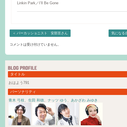
Linkin Park／I’ll Be Gone
＜
パーカッショニスト 安部亘さん
気になる
コメントは受け付けていません。
タイトル
おはよう791
パーソナリティ
青木 弓枝
、
生田 和徳
、
ナッツ ゆう
、
あかざわ みゆき