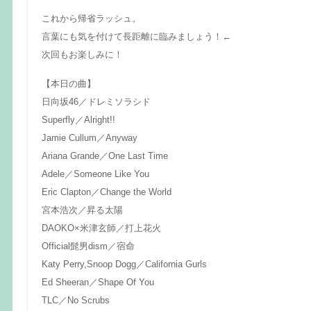
これから帰省ラッシュ。
言葉にも気を付けて長距離に臨みましょう！←
次回もお楽しみに！
【本日の曲】
日向坂46／ドレミソラシド
Superfly／Alright!!
Jamie Cullum／Anyway
Ariana Grande／One Last Time
Adele／Someone Like You
Eric Clapton／Change the World
宮本浩次／昇る太陽
DAOKO×米津玄師／打上花火
Official髭男dism／宿命
Katy Perry,Snoop Dogg／California Gurls
Ed Sheeran／Shape Of You
TLC／No Scrubs