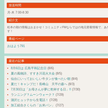
放送時間
月-木 7:00-8:30
紹介文
松本の朝の情報はおまかせ！コミュニティFMならではの地元密着情報で、あ
す！
番組ページ
おはよう791
最近の記事
8月6日は 広島平和記念日
(8/6)
夏の風物詩、すすき川花火大会
(8/5)
仙台にいっておいしい牛タンが食べたい朝
(8/4)
夏だ！キャンプだ！長峰山 天平の森へ
(8/3)
7月30日は「お母さんが夢に乾杯する日」!!
(7/30)
ランニング？ムーンウォーク？
(7/29)
涸沢ヒュッテから生電話！
(7/28)
加工組合さくらの「お米パン」
(7/27)