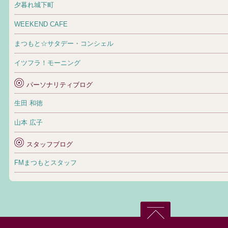
夕暮れ城下町
WEEKEND CAFE
まつもと☆サタデー・コンシェル
イツフラ！モーニング
パーソナリティブログ
生田 和徳
山本 広子
スタッフブログ
FMまつもとスタッフ