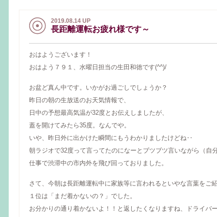
2019.08.14 UP
長距離運転お疲れ様です～
おはようございます！
おはよう７９１、水曜日担当の生田和徳です(^^)/
お盆ど真ん中です。いかがお過ごしでしょうか？
昨日の朝の生放送のお天気情報で、
日中の予想最高気温が32度とお伝えしましたが、
蓋を開けてみたら35度。なんでや。
いや、昨日外に出かけた瞬間にもうわかりましたけどね‥
朝ラジオで32度って言ってたのになーとブツブツ言いながら（自
仕事で渋滞中の市内外を飛び回っておりました。
さて、今朝は長距離運転中に家族等に言われるといやな言葉をご
１位は「まだ着かないの？」でした。
お分かりの通り着かないよ！！と返したくなりますね、ドライバ