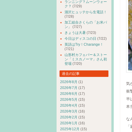
ランニング？ムーンウォー
ク？
(7/29)
涸沢ヒュッテから生電話！
(7/28)
加工組合さくらの「お米パ
ン」
(7/27)
きょうは大暑
(7/23)
今日はディスコの日
(7/22)
英語はTry！Charange！
(7/21)
山形村カフェバー＆ストー
ン「ミスカノーマ」さん初
登場
(7/20)
過去の記事
2026年8月
(1)
気
2026年7月
(17)
衝
2026年6月
(17)
半
2026年5月
(15)
2026年4月
(15)
本
2026年3月
(16)
2026年2月
(15)
な
2026年1月
(16)
「
2025年12月
(15)