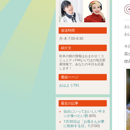
お
放送時間
お
月-木 7:00-8:30
今
紹介文
霜
松本の朝の情報はおまかせ！コ
ミュニティFMならではの地元密
標
着情報で、あなたの今日を応援
します！
番組ページ
おはよう791
最近の記事
仙台にいっておいしい牛タ
ンが食べたい朝
(8/4)
7月30日は「お母さんが夢
に乾杯する日」!!
(7/30)