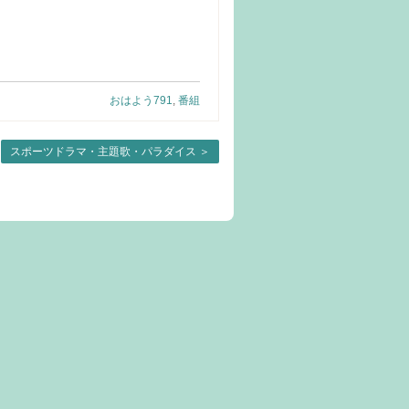
おはよう791
,
番組
スポーツドラマ・主題歌・パラダイス
＞