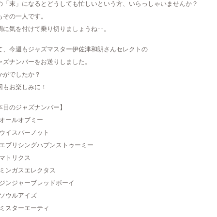
の「末」になるとどうしても忙しいという方、いらっしゃいませんか？
もその一人です。
調に気を付けて乗り切りましょうね‥。
て、今週もジャズマスター伊佐津和朗さんセレクトの
ャズナンバーをお送りしました。
かがでしたか？
回もお楽しみに！
本日のジャズナンバー】
1 オールオブミー
2 ウイスパーノット
3 エブリシングハプンストゥーミー
4 マトリクス
5 ミンガスエレクタス
6 ジンジャーブレッドボーイ
7 ソウルアイズ
8 ミスターエーティ