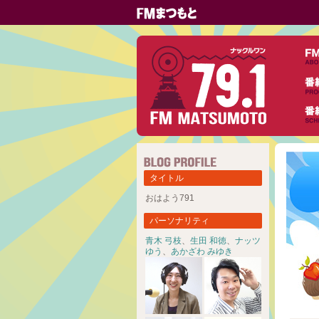
タイトル
おはよう791
パーソナリティ
青木 弓枝
、
生田 和徳
、
ナッツ
ゆう
、
あかざわ みゆき