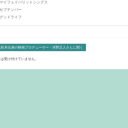
9 マイフェイバリットシングス
0 セプテンバー
1 グッドライフ
元松本出身の映画プロデューサー・河野正人さんに聞く
トは受け付けていません。