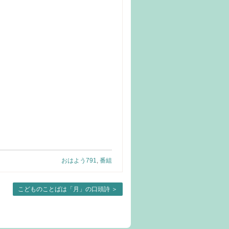
おはよう791
,
番組
こどものことばは「月」の口頭詩
＞