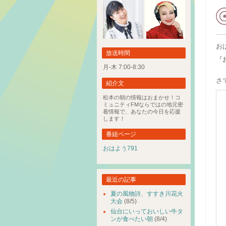
お
放送時間
『
月-木 7:00-8:30
さ
紹介文
松本の朝の情報はおまかせ！コ
ミュニティFMならではの地元密
着情報で、あなたの今日を応援
します！
番組ページ
おはよう791
最近の記事
夏の風物詩、すすき川花火
大会
(8/5)
仙台にいっておいしい牛タ
ンが食べたい朝
(8/4)