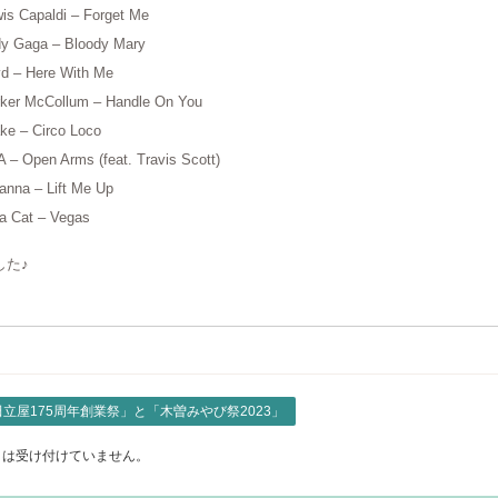
is Capaldi – Forget Me
y Gaga – Bloody Mary
d – Here With Me
ker McCollum – Handle On You
ke – Circo Loco
 – Open Arms (feat. Travis Scott)
anna – Lift Me Up
a Cat – Vegas
した♪
田立屋175周年創業祭」と「木曽みやび祭2023」
トは受け付けていません。