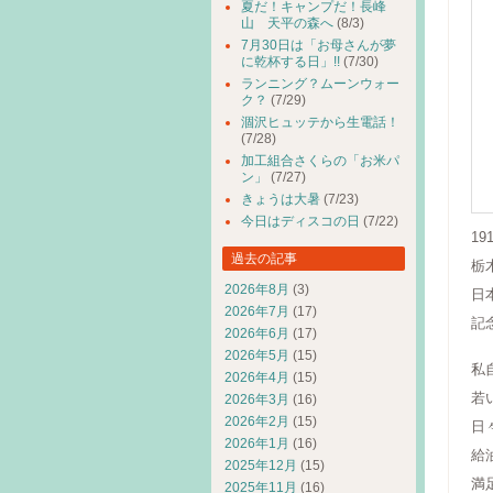
夏だ！キャンプだ！長峰
山 天平の森へ
(8/3)
7月30日は「お母さんが夢
に乾杯する日」!!
(7/30)
ランニング？ムーンウォー
ク？
(7/29)
涸沢ヒュッテから生電話！
(7/28)
加工組合さくらの「お米パ
ン」
(7/27)
きょうは大暑
(7/23)
今日はディスコの日
(7/22)
19
過去の記事
栃
2026年8月
(3)
日
2026年7月
(17)
記
2026年6月
(17)
2026年5月
(15)
私
2026年4月
(15)
若
2026年3月
(16)
2026年2月
(15)
日
2026年1月
(16)
給
2025年12月
(15)
満
2025年11月
(16)