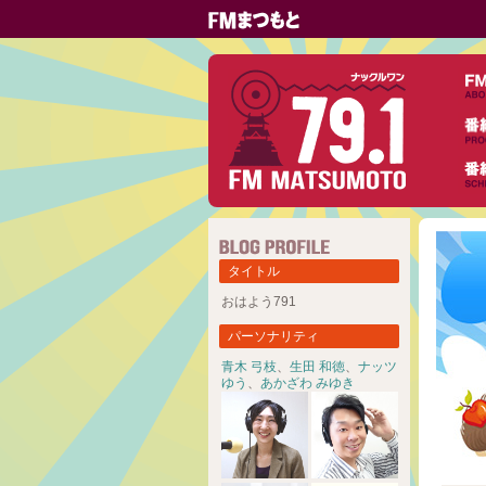
タイトル
おはよう791
パーソナリティ
青木 弓枝
、
生田 和徳
、
ナッツ
ゆう
、
あかざわ みゆき