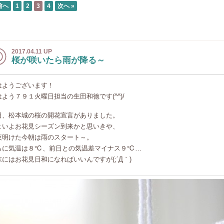
前へ
1
2
3
4
次へ »
2017.04.11 UP
桜が咲いたら雨が降る～
はようございます！
はよう７９１火曜日担当の生田和徳です(^^)/
日、松本城の桜の開花宣言がありました。
よいよお花見シーズン到来かと思いきや、
夜明けた今朝は雨のスタート～。
らに気温は８℃、前日との気温差マイナス９℃…
末にはお花見日和になればいいんですが(;´Д｀)