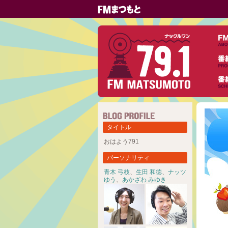
タイトル
おはよう791
パーソナリティ
青木 弓枝
、
生田 和徳
、
ナッツ
ゆう
、
あかざわ みゆき