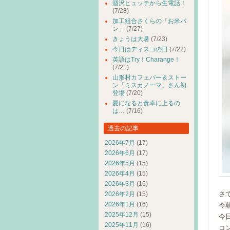
涸沢ヒュッテから生電話！
(7/28)
加工組合さくらの「お米パ
ン」
(7/27)
きょうは大暑
(7/23)
今日はディスコの日
(7/22)
英語はTry！Charange！
(7/21)
山形村カフェバー＆ストー
ン「ミスカノーマ」さん初
登場
(7/20)
夏になると食卓に上るの
は…
(7/16)
過去の記事
2026年7月
(17)
2026年6月
(17)
2026年5月
(15)
2026年4月
(15)
2026年3月
(16)
さ
2026年2月
(15)
2026年1月
(16)
今
2025年12月
(15)
今
2025年11月
(16)
コ