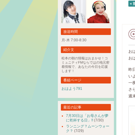
« 
放送時間
月-木 7:00-8:30
紹介文
お
お
松本の朝の情報はおまかせ！コ
ミュニティFMならではの地元密
着情報で、あなたの今日を応援
昨
します！
い
番組ページ
一
おはよう791
さ
週
最近の記事
7月30日は「お母さんが夢
に乾杯する日」!!
(7/30)
ランニング？ムーンウォー
ク？
(7/29)