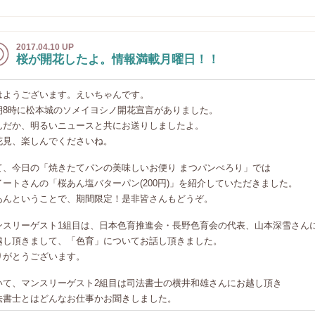
2017.04.10 UP
桜が開花したよ。情報満載月曜日！！
はようございます。えいちゃんです。
朝8時に松本城のソメイヨシノ開花宣言がありました。
んだか、明るいニュースと共にお送りしましたよ。
花見、楽しんでくださいね。
て、今日の「焼きたてパンの美味しいお便り まつパンぺろり」では
イートさんの「桜あん塩バターパン(200円)」を紹介していただきました。
あんということで、期間限定！是非皆さんもどうぞ。
ンスリーゲスト1組目は、日本色育推進会・長野色育会の代表、山本深雪さん
越し頂きまして、「色育」についてお話し頂きました。
りがとうございます。
いて、マンスリーゲスト2組目は司法書士の横井和雄さんにお越し頂き
法書士とはどんなお仕事かお聞きしました。