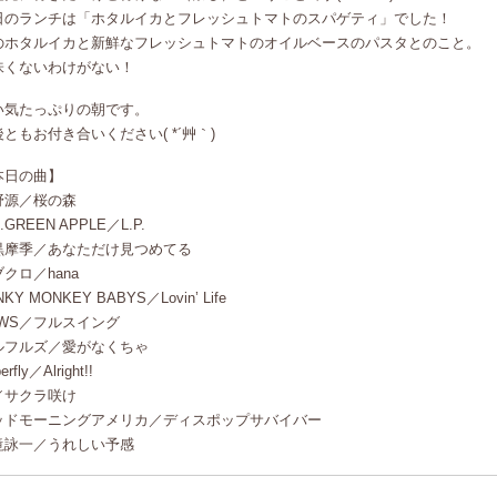
日のランチは「ホタルイカとフレッシュトマトのスパゲティ」でした！
のホタルイカと新鮮なフレッシュトマトのオイルベースのパスタとのこと。
味くないわけがない！
い気たっぷりの朝です。
ともお付き合いください( *´艸｀)
本日の曲】
野源／桜の森
s.GREEN APPLE／L.P.
黒摩季／あなただけ見つめてる
クロ／hana
NKY MONKEY BABYS／Lovin’ Life
EWS／フルスイング
ルフルズ／愛がなくちゃ
erfly／Alright!!
／サクラ咲け
ッドモーニングアメリカ／ディスポップサバイバー
滝詠一／うれしい予感