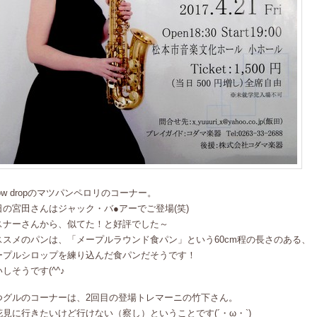
ow dropのマツパンペロリのコーナー。
日の宮田さんはジャック・バ●アーでご登場(笑)
スナーさんから、似てた！と好評でした～
ススメのパンは、「メープルラウンド食パン」という60cm程の長さのある、
ープルシロップを練り込んだ食パンだそうです！
しそうです(^^♪
つグルのコーナーは、2回目の登場トレマーニの竹下さん。
花見に行きたいけど行けない（察し）ということです(´・ω・`)