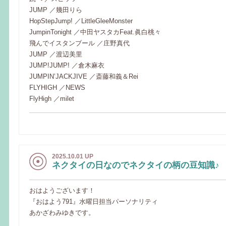
JUMP ／幾田りら
HopStepJump! ／LittleGleeMonster
JumpinTonight ／中田ヤスタカFeat.眞白桃々
飛んでイスタンブール ／庄野真代
JUMP ／渡辺美里
JUMP!JUMP! ／倉木麻衣
JUMPIN’JACKJIVE ／斎藤和義＆Rei
FLYHIGH ／NEWS
FlyHigh ／milet
2025.10.01 UP
ネクタイの日なのでネクタイの柄の豆知識♪
おはようございます！
『おはよう791』水曜日担当パーソナリティ
あかざわみゆきです。