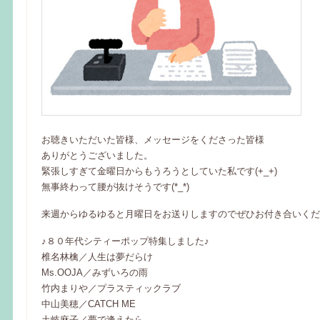
お聴きいただいた皆様、メッセージをくださった皆様
ありがとうございました。
緊張しすぎて金曜日からもうろうとしていた私です(+_+)
無事終わって腰が抜けそうです(*_*)
来週からゆるゆると月曜日をお送りしますのでぜひお付き合いくだ
♪８０年代シティーポップ特集しました♪
椎名林檎／人生は夢だらけ
Ms.OOJA／みずいろの雨
竹内まりや／プラスティックラブ
中山美穂／CATCH ME
土岐麻子／夢で逢えたら