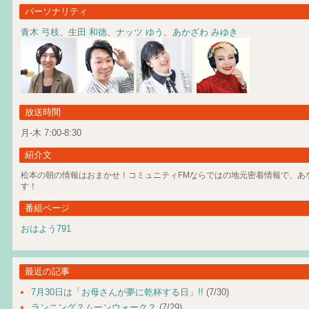
パーソナリティ
青木 弓枝
、
生田 和徳
、
ナッツ ゆう
、
あかざわ みゆき
放送時間
月-木 7:00-8:30
紹介文
松本の朝の情報はおまかせ！コミュニティFMならではの地元密着情報で、あ
す！
番組ページ
おはよう791
最近の記事
7月30日は「お母さんが夢に乾杯する日」!!
(7/30)
ランニング？ムーンウォーク？
(7/29)