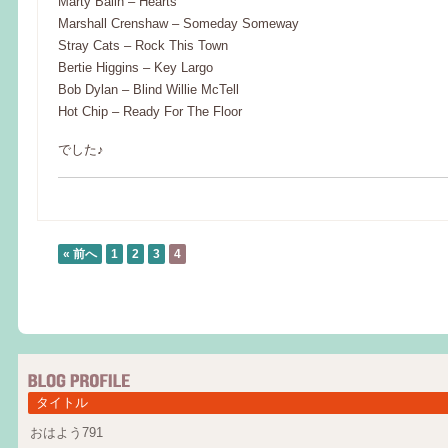
Marty Balin – Hearts
Marshall Crenshaw – Someday Someway
Stray Cats – Rock This Town
Bertie Higgins – Key Largo
Bob Dylan – Blind Willie McTell
Hot Chip – Ready For The Floor
でした♪
« 前へ
1
2
3
4
タイトル
おはよう791