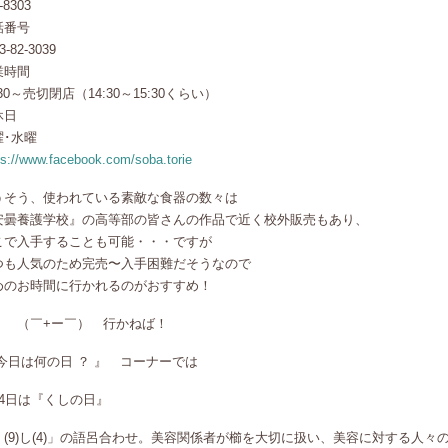
-8303
話番号
3-82-3039
業時間
:30～売切閉店（14:30～15:30くらい）
休日
曜･水曜
ps://www.facebook.com/soba.torie
うそう、使われている素敵な食器の数々は
安曇養護学校』の高等部の皆さんの作品で近く校外販売もあり、
こで入手することも可能・・・ですが
つも人気のため完売〜入手困難だそうなので
めのお時間に行かれるのがおすすめ！
￣+ー￣） 行かねば！
 今日は何の日 ？ 』 コーナーでは
月4日は『くしの日』
く(9)し(4)」の語呂合わせ。美容関係者が櫛を大切に扱い、美容に対する人