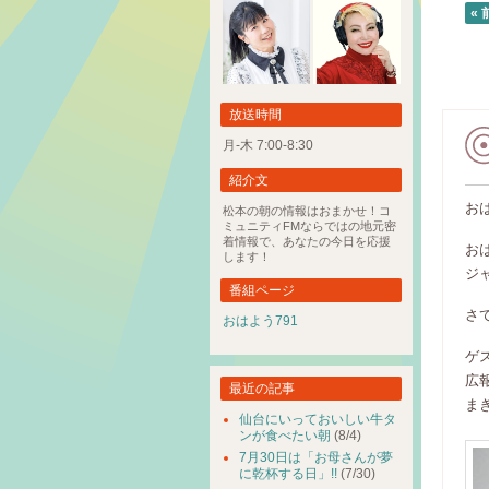
« 
放送時間
月-木 7:00-8:30
紹介文
お
松本の朝の情報はおまかせ！コ
ミュニティFMならではの地元密
着情報で、あなたの今日を応援
お
します！
ジ
番組ページ
さ
おはよう791
ゲ
広
最近の記事
ま
仙台にいっておいしい牛タ
ンが食べたい朝
(8/4)
7月30日は「お母さんが夢
に乾杯する日」!!
(7/30)