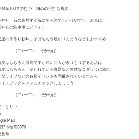
野県産100％で打つ、細めの手打ち蕎麦。
高神社、石の鳥居すぐ脇にあるのでわかりやすく、お車は
高神社の駐車場にどうぞ。
麦屋の手作り甘味、そばもちや焼かりんとうなどもおすすめ！
￣+ー￣） 行かねば！
蕎麦はもちろん最高ですが若い二人がきりもりするお店は
蕎麦はもちろん、使われている食器など素敵なコダワリに溢れ
さなライブなどの各種イベントも開催されていますから
ェイスブックをマメにチェックしましょう！
￣+ー￣） 行かねば！
麦 とりい
所
gle Map
野市穂高6079
便番号