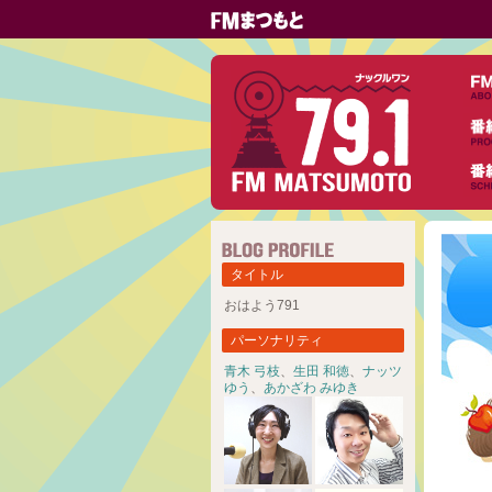
タイトル
おはよう791
パーソナリティ
青木 弓枝
、
生田 和徳
、
ナッツ
ゆう
、
あかざわ みゆき