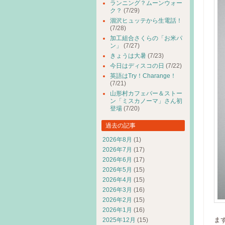
ランニング？ムーンウォー
ク？
(7/29)
涸沢ヒュッテから生電話！
(7/28)
加工組合さくらの「お米パ
ン」
(7/27)
きょうは大暑
(7/23)
今日はディスコの日
(7/22)
英語はTry！Charange！
(7/21)
山形村カフェバー＆ストー
ン「ミスカノーマ」さん初
登場
(7/20)
過去の記事
2026年8月
(1)
2026年7月
(17)
2026年6月
(17)
2026年5月
(15)
2026年4月
(15)
2026年3月
(16)
2026年2月
(15)
2026年1月
(16)
ま
2025年12月
(15)