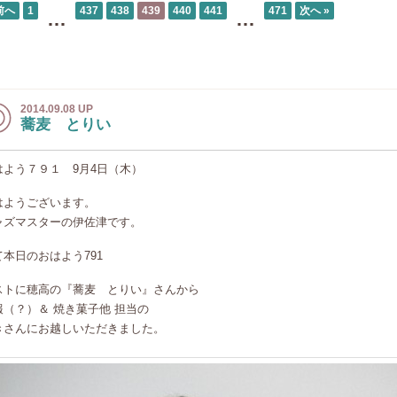
前へ
1
437
438
439
440
441
471
次へ »
…
…
2014.09.08 UP
蕎麦 とりい
はよう７９１ 9月4日（木）
はようございます。
ャズマスターの伊佐津です。
て本日のおはよう791
ストに穂高の『蕎麦 とりい』さんから
報（？）＆ 焼き菓子他 担当の
きさんにお越しいただきました。