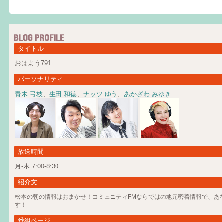
タイトル
おはよう791
パーソナリティ
青木 弓枝
、
生田 和徳
、
ナッツ ゆう
、
あかざわ みゆき
放送時間
月-木 7:00-8:30
紹介文
松本の朝の情報はおまかせ！コミュニティFMならではの地元密着情報で、あ
す！
番組ページ